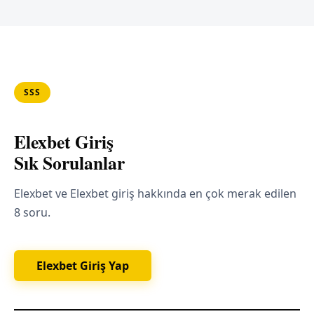
SSS
Elexbet Giriş
Sık Sorulanlar
Elexbet ve Elexbet giriş hakkında en çok merak edilen
8 soru.
Elexbet Giriş Yap