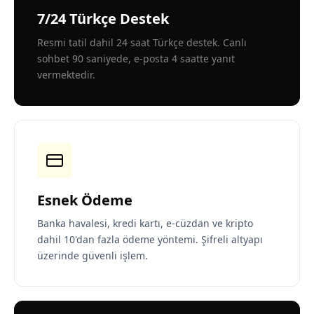
7/24 Türkçe Destek
Resmi tatil dahil 24 saat Türkçe destek. Canlı
sohbet 90 saniyede, e-posta 4 saatte yanıt
vermektedir.
Esnek Ödeme
Banka havalesi, kredi kartı, e-cüzdan ve kripto
dahil 10'dan fazla ödeme yöntemi. Şifreli altyapı
üzerinde güvenli işlem.