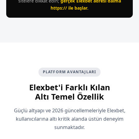
sitelere dikkat edin;
gerçek Elexbet adresi daima
https:// ile başlar.
PLATFORM AVANTAJLARI
Elexbet'i Farklı Kılan
Altı Temel Özellik
Güçlü altyapı ve 2026 güncellemeleriyle Elexbet,
kullanıcılarına altı kritik alanda üstün deneyim
sunmaktadır.