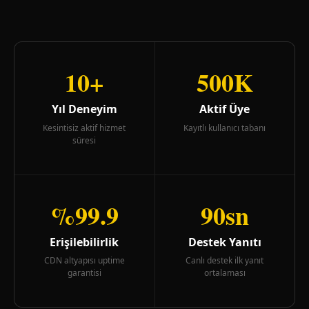
10+
500K
Yıl Deneyim
Aktif Üye
Kesintisiz aktif hizmet
Kayıtlı kullanıcı tabanı
süresi
%99.9
90sn
Erişilebilirlik
Destek Yanıtı
CDN altyapısı uptime
Canlı destek ilk yanıt
garantisi
ortalaması