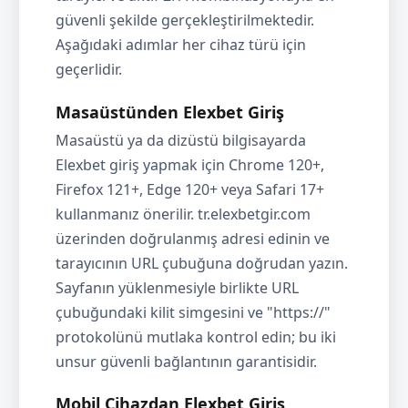
güvenli şekilde gerçekleştirilmektedir.
Aşağıdaki adımlar her cihaz türü için
geçerlidir.
Masaüstünden Elexbet Giriş
Masaüstü ya da dizüstü bilgisayarda
Elexbet giriş yapmak için Chrome 120+,
Firefox 121+, Edge 120+ veya Safari 17+
kullanmanız önerilir. tr.elexbetgir.com
üzerinden doğrulanmış adresi edinin ve
tarayıcının URL çubuğuna doğrudan yazın.
Sayfanın yüklenmesiyle birlikte URL
çubuğundaki kilit simgesini ve "https://"
protokolünü mutlaka kontrol edin; bu iki
unsur güvenli bağlantının garantisidir.
Mobil Cihazdan Elexbet Giriş