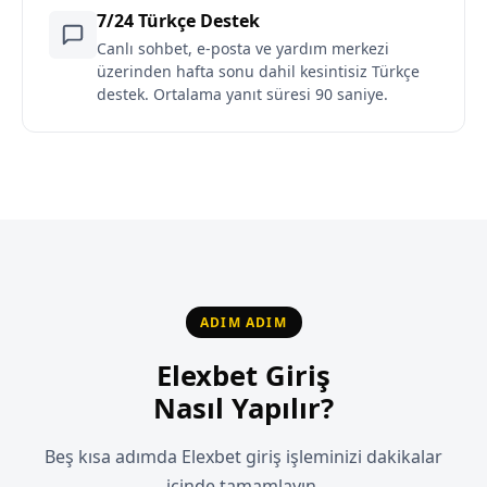
7/24 Türkçe Destek
Canlı sohbet, e-posta ve yardım merkezi
üzerinden hafta sonu dahil kesintisiz Türkçe
destek. Ortalama yanıt süresi 90 saniye.
ADIM ADIM
Elexbet Giriş
Nasıl Yapılır?
Beş kısa adımda Elexbet giriş işleminizi dakikalar
içinde tamamlayın.