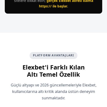
sitelere dikkat edin;
gerçek Elexbet adresi daima
https:// ile başlar.
PLATFORM AVANTAJLARI
Elexbet'i Farklı Kılan
Altı Temel Özellik
Güçlü altyapı ve 2026 güncellemeleriyle Elexbet,
kullanıcılarına altı kritik alanda üstün deneyim
sunmaktadır.