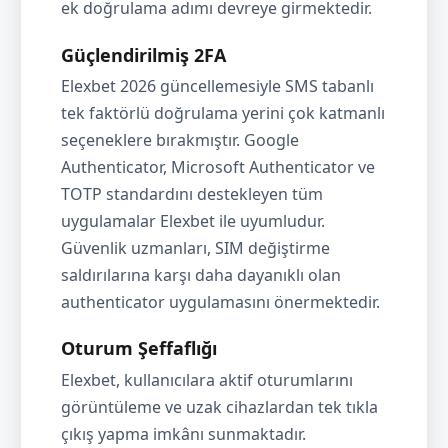
ek doğrulama adımı devreye girmektedir.
Güçlendirilmiş 2FA
Elexbet 2026 güncellemesiyle SMS tabanlı
tek faktörlü doğrulama yerini çok katmanlı
seçeneklere bırakmıştır. Google
Authenticator, Microsoft Authenticator ve
TOTP standardını destekleyen tüm
uygulamalar Elexbet ile uyumludur.
Güvenlik uzmanları, SIM değiştirme
saldırılarına karşı daha dayanıklı olan
authenticator uygulamasını önermektedir.
Oturum Şeffaflığı
Elexbet, kullanıcılara aktif oturumlarını
görüntüleme ve uzak cihazlardan tek tıkla
çıkış yapma imkânı sunmaktadır.