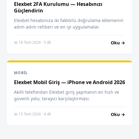
Elexbet 2FA Kurulumu — Hesabınızı
Güçlendirin
Elexbet hesabınıza iki faktörlü doğrulama eklemenin
adım adım rehberi ve en iyi uygulamalar.
Oku →
📅 18 Tem 2026 · 5 dk
MOBIL
Elexbet Mobil Giriş — iPhone ve Android 2026
Akıllı telefondan Elexbet giriş yapmanın en hızlı ve
güvenli yolu; tarayıcı karşılaştırması.
Oku →
📅 15 Tem 2026 · 4 dk