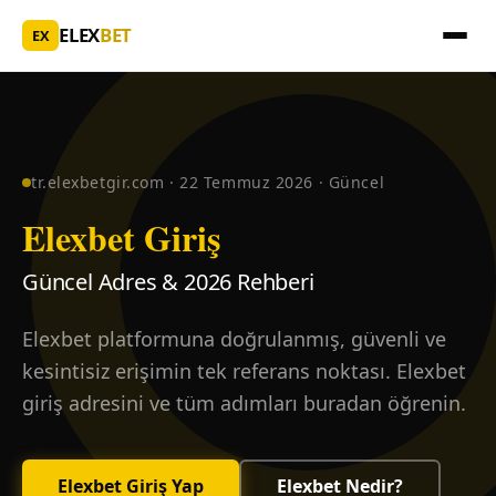
ELEX
BET
EX
tr.elexbetgir.com · 22 Temmuz 2026 · Güncel
Elexbet Giriş
Güncel Adres & 2026 Rehberi
Elexbet platformuna doğrulanmış, güvenli ve
kesintisiz erişimin tek referans noktası. Elexbet
giriş adresini ve tüm adımları buradan öğrenin.
Elexbet Giriş Yap
Elexbet Nedir?