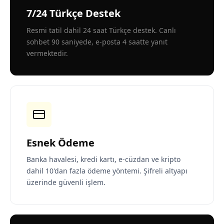
7/24 Türkçe Destek
Resmi tatil dahil 24 saat Türkçe destek. Canlı
sohbet 90 saniyede, e-posta 4 saatte yanıt
vermektedir.
Esnek Ödeme
Banka havalesi, kredi kartı, e-cüzdan ve kripto
dahil 10'dan fazla ödeme yöntemi. Şifreli altyapı
üzerinde güvenli işlem.