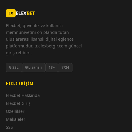
ELEX
BET
EX
Elexbet, güvenlik ve kullanıcı
memnuniyetini ön planda tutan
uluslararası lisanslı dijital eğlence
platformudur. tr.elexbetgir.com güncel
giriş rehberi.
🔒 SSL
🌐 Lisanslı
18+
7/24
HIZLI ERIŞIM
Elexbet Hakkında
Elexbet Giriş
Özellikler
Makaleler
SSS