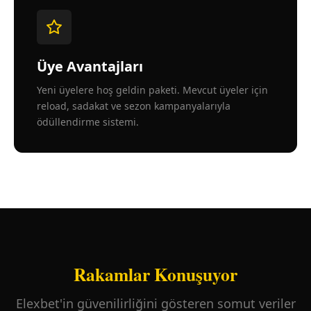
Üye Avantajları
Yeni üyelere hoş geldin paketi. Mevcut üyeler için
reload, sadakat ve sezon kampanyalarıyla
ödüllendirme sistemi.
Rakamlar Konuşuyor
Elexbet'in güvenilirliğini gösteren somut veriler