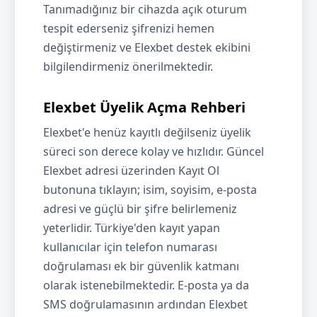
Tanımadığınız bir cihazda açık oturum
tespit ederseniz şifrenizi hemen
değiştirmeniz ve Elexbet destek ekibini
bilgilendirmeniz önerilmektedir.
Elexbet Üyelik Açma Rehberi
Elexbet'e henüz kayıtlı değilseniz üyelik
süreci son derece kolay ve hızlıdır. Güncel
Elexbet adresi üzerinden Kayıt Ol
butonuna tıklayın; isim, soyisim, e-posta
adresi ve güçlü bir şifre belirlemeniz
yeterlidir. Türkiye'den kayıt yapan
kullanıcılar için telefon numarası
doğrulaması ek bir güvenlik katmanı
olarak istenebilmektedir. E-posta ya da
SMS doğrulamasının ardından Elexbet