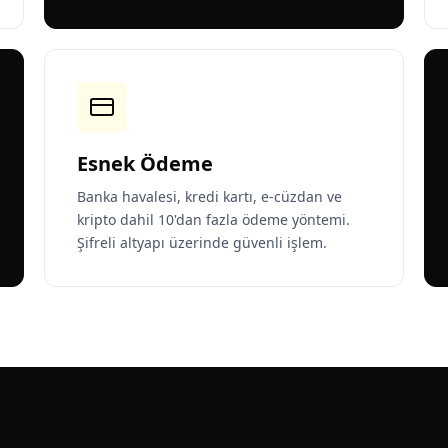
Esnek Ödeme
Banka havalesi, kredi kartı, e-cüzdan ve
kripto dahil 10'dan fazla ödeme yöntemi.
Şifreli altyapı üzerinde güvenli işlem.