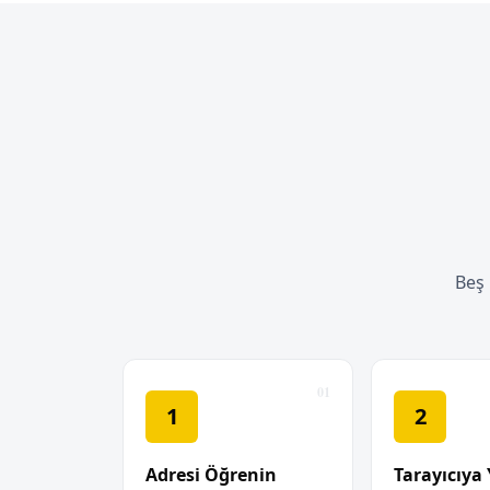
Beş 
1
2
Adresi Öğrenin
Tarayıcıya