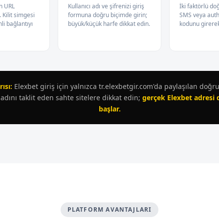
n URL
Kullanıcı adı ve şifrenizi giriş
İki faktörlü d
Kilit simgesi
formuna doğru biçimde girin;
SMS veya auth
nli bağlantıyı
büyük/küçük harfe dikkat edin.
kodunu girere
ısı:
Elexbet giriş için yalnızca tr.elexbetgir.com'da paylaşılan doğr
 adını taklit eden sahte sitelere dikkat edin;
gerçek Elexbet adresi d
başlar.
PLATFORM AVANTAJLARI