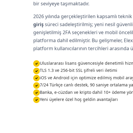
bir seviyeye taşımaktadır.
2026 yılında gerçekleştirilen kapsamlı tekni
giriş
süreci sadeleştirilmiş; yeni nesil güvenl
genişletilmiş 2FA seçenekleri ve mobil öncelik
platforma dahil edilmiştir. Bu gelişmeler, Elexb
platform kullanıcılarının tercihleri arasında üs
Uluslararası lisans güvencesiyle denetimli hiz
✓
TLS 1.3 ve 256-bit SSL şifreli veri iletimi
✓
iOS ve Android için optimize edilmiş mobil ara
✓
7/24 Türkçe canlı destek, 90 saniye ortalama ya
✓
Banka, e-cüzdan ve kripto dahil 10+ ödeme yö
✓
Yeni üyelere özel hoş geldin avantajları
✓