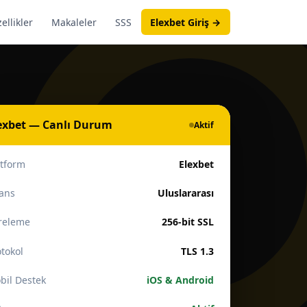
ellikler
Makaleler
SSS
Elexbet Giriş →
exbet — Canlı Durum
Aktif
atform
Elexbet
sans
Uluslararası
freleme
256-bit SSL
otokol
TLS 1.3
bil Destek
iOS & Android