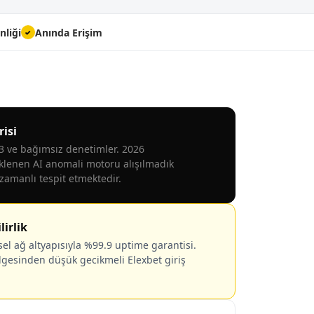
nliği
Anında Erişim
✓
isi
.3 ve bağımsız denetimler. 2026
klenen AI anomali motoru alışılmadık
 zamanlı tespit etmektedir.
lirlik
el ağ altyapısıyla %99.9 uptime garantisi.
lgesinden düşük gecikmeli Elexbet giriş