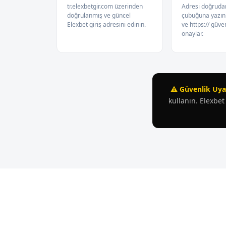
tr.elexbetgir.com üzerinden
Adresi doğruda
doğrulanmış ve güncel
çubuğuna yazın. 
Elexbet giriş adresini edinin.
ve https:// güve
onaylar.
⚠ Güvenlik Uyar
kullanın. Elexbet