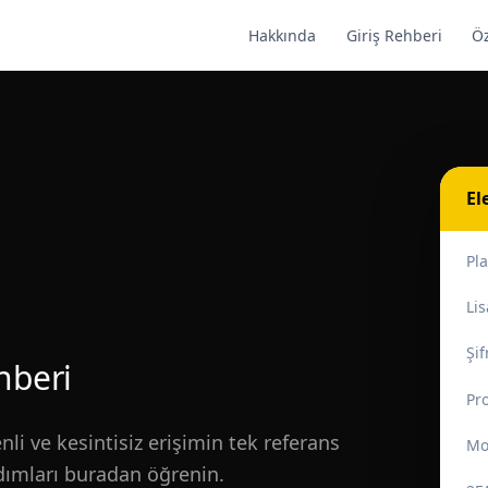
Hakkında
Giriş Rehberi
Öz
El
Pl
Li
Şi
hberi
Pr
i ve kesintisiz erişimin tek referans
Mo
adımları buradan öğrenin.