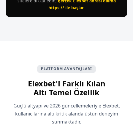
sitelere dikkat edin;
gerçek Elexbet adresi daima
https:// ile başlar.
PLATFORM AVANTAJLARI
Elexbet'i Farklı Kılan
Altı Temel Özellik
Güçlü altyapı ve 2026 güncellemeleriyle Elexbet,
kullanıcılarına altı kritik alanda üstün deneyim
sunmaktadır.