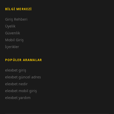
BILGI MERKEZI
Giriş Rehberi
Üyelik
Güvenlik
Mobil Giriş
İçerikler
POPÜLER ARAMALAR
elexbet giriş
elexbet güncel adres
elexbet nedir
elexbet mobil giriş
elexbet yardım