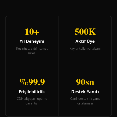
10+
500K
Yıl Deneyim
Aktif Üye
Kesintisiz aktif hizmet
Kayıtlı kullanıcı tabanı
süresi
%99.9
90sn
Erişilebilirlik
Destek Yanıtı
CDN altyapısı uptime
Canlı destek ilk yanıt
garantisi
ortalaması