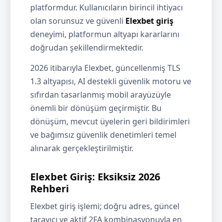
platformdur. Kullanıcıların birincil ihtiyacı
olan sorunsuz ve güvenli
Elexbet giriş
deneyimi, platformun altyapı kararlarını
doğrudan şekillendirmektedir.
2026 itibarıyla Elexbet, güncellenmiş TLS
1.3 altyapısı, AI destekli güvenlik motoru ve
sıfırdan tasarlanmış mobil arayüzüyle
önemli bir dönüşüm geçirmiştir. Bu
dönüşüm, mevcut üyelerin geri bildirimleri
ve bağımsız güvenlik denetimleri temel
alınarak gerçekleştirilmiştir.
Elexbet Giriş: Eksiksiz 2026
Rehberi
Elexbet giriş işlemi; doğru adres, güncel
tarayıcı ve aktif 2FA kombinasyonuyla en