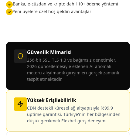
Banka, e-cüzdan ve kripto dahil 10+ ödeme yöntemi
✓
Yeni üyelere özel hoş geldin avantajları
✓
Güvenlik Mimarisi
256-bit SSL, TLS 1.3 ve bağımsız denetimler.
2026 güncellemesiyle eklenen AI anomali
motoru alışılmadık girişimleri gerçek zamanlı
tespit etmektedir.
Yüksek Erişilebilirlik
CDN destekli küresel ağ altyapısıyla %99.9
uptime garantisi. Türkiye'nin her bölgesinden
düşük gecikmeli Elexbet giriş deneyimi.