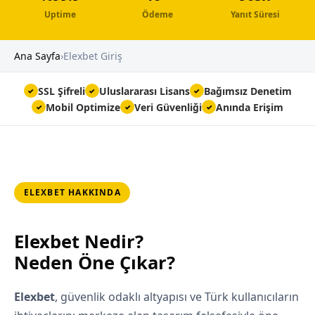
Uptime
Ödeme
Yanıt Süresi
Ana Sayfa
›
Elexbet Giriş
SSL Şifreli
Uluslararası Lisans
Bağımsız Denetim
✓
✓
✓
Mobil Optimize
Veri Güvenliği
Anında Erişim
✓
✓
✓
ELEXBET HAKKINDA
Elexbet Nedir?
Neden Öne Çıkar?
Elexbet
, güvenlik odaklı altyapısı ve Türk kullanıcıların