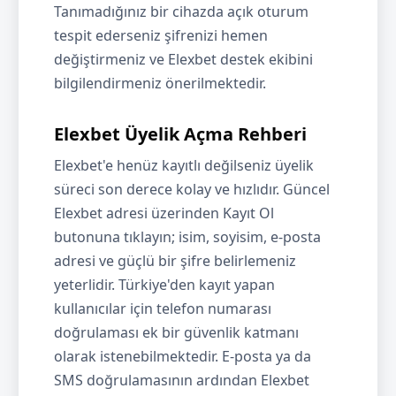
Tanımadığınız bir cihazda açık oturum
tespit ederseniz şifrenizi hemen
değiştirmeniz ve Elexbet destek ekibini
bilgilendirmeniz önerilmektedir.
Elexbet Üyelik Açma Rehberi
Elexbet'e henüz kayıtlı değilseniz üyelik
süreci son derece kolay ve hızlıdır. Güncel
Elexbet adresi üzerinden Kayıt Ol
butonuna tıklayın; isim, soyisim, e-posta
adresi ve güçlü bir şifre belirlemeniz
yeterlidir. Türkiye'den kayıt yapan
kullanıcılar için telefon numarası
doğrulaması ek bir güvenlik katmanı
olarak istenebilmektedir. E-posta ya da
SMS doğrulamasının ardından Elexbet