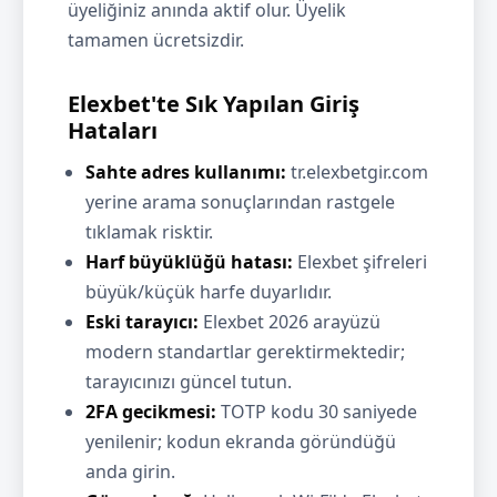
üyeliğiniz anında aktif olur. Üyelik
tamamen ücretsizdir.
Elexbet'te Sık Yapılan Giriş
Hataları
Sahte adres kullanımı:
tr.elexbetgir.com
yerine arama sonuçlarından rastgele
tıklamak risktir.
Harf büyüklüğü hatası:
Elexbet şifreleri
büyük/küçük harfe duyarlıdır.
Eski tarayıcı:
Elexbet 2026 arayüzü
modern standartlar gerektirmektedir;
tarayıcınızı güncel tutun.
2FA gecikmesi:
TOTP kodu 30 saniyede
yenilenir; kodun ekranda göründüğü
anda girin.