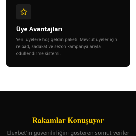
Üye Avantajları
Yeni üyelere hoş geldin paketi. Mevcut üyeler için
reload, sadakat ve sezon kampanyalarıyla
ödüllendirme sistemi.
Rakamlar Konuşuyor
Elexbet'in güvenilirliğini gösteren somut veriler