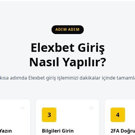
ADIM ADIM
Elexbet Giriş
Nasıl Yapılır?
kısa adımda Elexbet giriş işleminizi dakikalar içinde tamaml
3
4
 Yazın
Bilgileri Girin
2FA Doğru