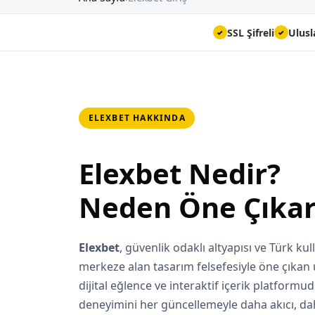
SSL Şifreli
Ulusl
✓
✓
ELEXBET HAKKINDA
Elexbet Nedir?
Neden Öne Çıkar
Elexbet
, güvenlik odaklı altyapısı ve Türk kull
merkeze alan tasarım felsefesiyle öne çıkan ul
dijital eğlence ve interaktif içerik platformud
deneyimini her güncellemeyle daha akıcı, dah