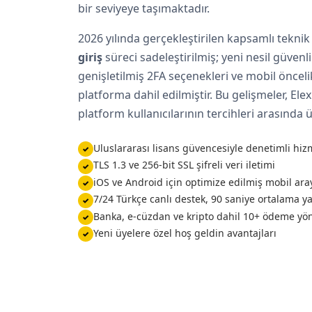
bir seviyeye taşımaktadır.
2026 yılında gerçekleştirilen kapsamlı tekni
giriş
süreci sadeleştirilmiş; yeni nesil güvenl
genişletilmiş 2FA seçenekleri ve mobil öncelik
platforma dahil edilmiştir. Bu gelişmeler, Elexb
platform kullanıcılarının tercihleri arasında üs
Uluslararası lisans güvencesiyle denetimli hiz
✓
TLS 1.3 ve 256-bit SSL şifreli veri iletimi
✓
iOS ve Android için optimize edilmiş mobil ara
✓
7/24 Türkçe canlı destek, 90 saniye ortalama ya
✓
Banka, e-cüzdan ve kripto dahil 10+ ödeme yö
✓
Yeni üyelere özel hoş geldin avantajları
✓