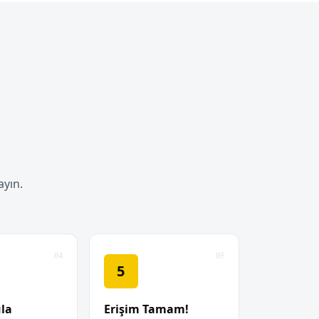
ayın.
5
la
Erişim Tamam!