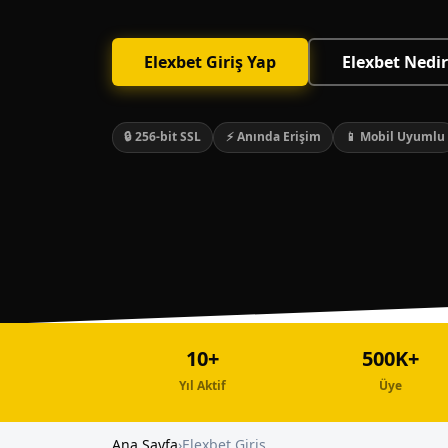
Elexbet Giriş Yap
Elexbet Nedir
🔒 256-bit SSL
⚡ Anında Erişim
📱 Mobil Uyumlu
10+
500K+
Yıl Aktif
Üye
Ana Sayfa
›
Elexbet Giriş