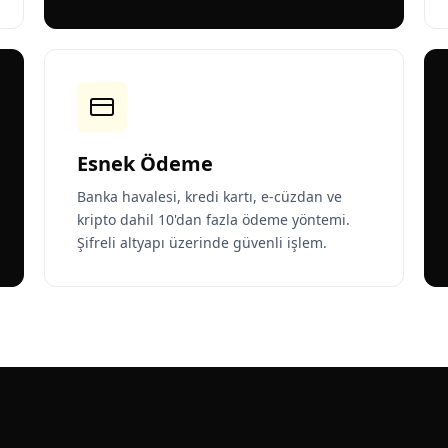
Esnek Ödeme
Banka havalesi, kredi kartı, e-cüzdan ve
kripto dahil 10'dan fazla ödeme yöntemi.
Şifreli altyapı üzerinde güvenli işlem.