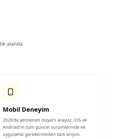
itik alanda
Mobil Deneyim
2026'da yenilenen duyarlı arayüz; iOS ve
Android'in tüm güncel sürümlerinde ek
uygulama gerektirmeden tam erişim.