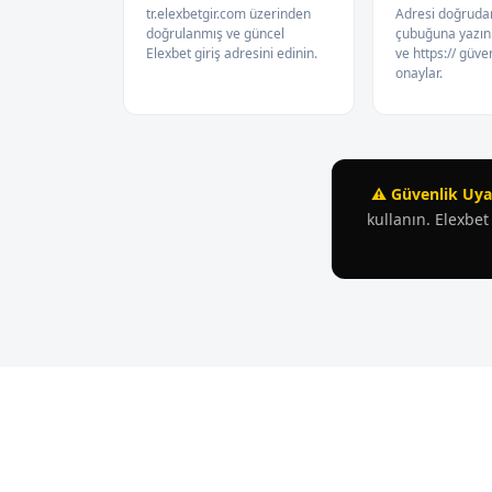
tr.elexbetgir.com üzerinden
Adresi doğruda
doğrulanmış ve güncel
çubuğuna yazın. 
Elexbet giriş adresini edinin.
ve https:// güve
onaylar.
⚠ Güvenlik Uyar
kullanın. Elexbet