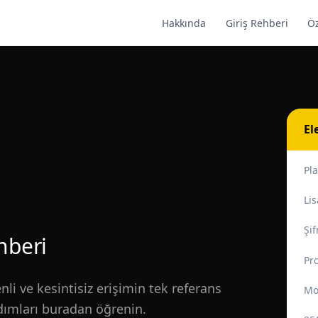
Hakkında
Giriş Rehberi
Öz
El
Pl
Li
Şi
hberi
Pr
i ve kesintisiz erişimin tek referans
Mo
adımları buradan öğrenin.