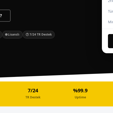
2F
Tü
?
Mi
🌐 Lisanslı
🕐 7/24 TR Destek
7/24
%99.9
TR Destek
Uptime