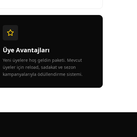
Üye Avantajları
Yeni üyelere hoş geldin paketi. Mevcut
üyeler için reload, sadakat ve sezon
kampanyalarıyla ödüllendirme sistemi.