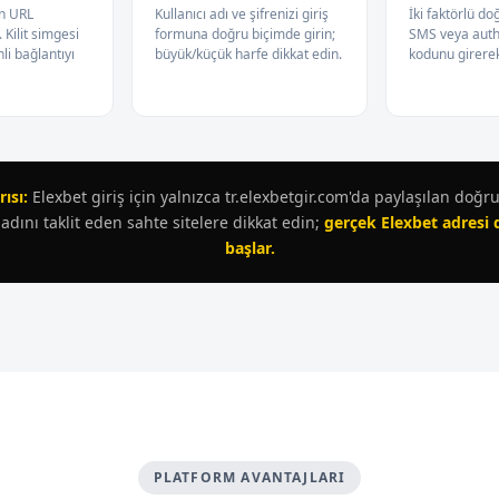
n URL
Kullanıcı adı ve şifrenizi giriş
İki faktörlü d
Kilit simgesi
formuna doğru biçimde girin;
SMS veya auth
nli bağlantıyı
büyük/küçük harfe dikkat edin.
kodunu girere
ısı:
Elexbet giriş için yalnızca tr.elexbetgir.com'da paylaşılan doğr
 adını taklit eden sahte sitelere dikkat edin;
gerçek Elexbet adresi d
başlar.
PLATFORM AVANTAJLARI