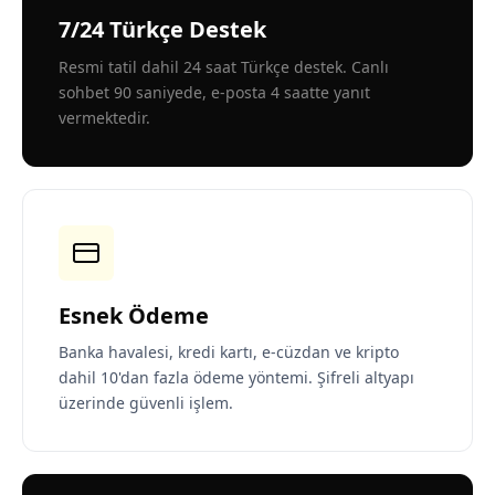
7/24 Türkçe Destek
Resmi tatil dahil 24 saat Türkçe destek. Canlı
sohbet 90 saniyede, e-posta 4 saatte yanıt
vermektedir.
Esnek Ödeme
Banka havalesi, kredi kartı, e-cüzdan ve kripto
dahil 10'dan fazla ödeme yöntemi. Şifreli altyapı
üzerinde güvenli işlem.