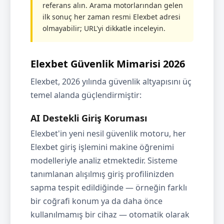
referans alın. Arama motorlarından gelen
ilk sonuç her zaman resmi Elexbet adresi
olmayabilir; URL'yi dikkatle inceleyin.
Elexbet Güvenlik Mimarisi 2026
Elexbet, 2026 yılında güvenlik altyapısını üç
temel alanda güçlendirmiştir:
AI Destekli Giriş Koruması
Elexbet'in yeni nesil güvenlik motoru, her
Elexbet giriş işlemini makine öğrenimi
modelleriyle analiz etmektedir. Sisteme
tanımlanan alışılmış giriş profilinizden
sapma tespit edildiğinde — örneğin farklı
bir coğrafi konum ya da daha önce
kullanılmamış bir cihaz — otomatik olarak