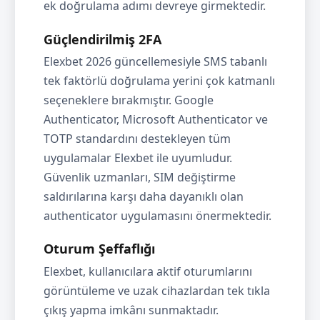
ek doğrulama adımı devreye girmektedir.
Güçlendirilmiş 2FA
Elexbet 2026 güncellemesiyle SMS tabanlı
tek faktörlü doğrulama yerini çok katmanlı
seçeneklere bırakmıştır. Google
Authenticator, Microsoft Authenticator ve
TOTP standardını destekleyen tüm
uygulamalar Elexbet ile uyumludur.
Güvenlik uzmanları, SIM değiştirme
saldırılarına karşı daha dayanıklı olan
authenticator uygulamasını önermektedir.
Oturum Şeffaflığı
Elexbet, kullanıcılara aktif oturumlarını
görüntüleme ve uzak cihazlardan tek tıkla
çıkış yapma imkânı sunmaktadır.