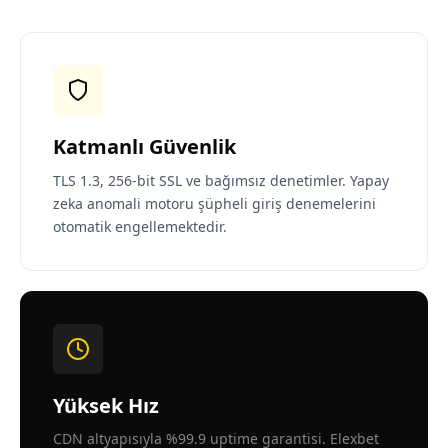
Katmanlı Güvenlik
TLS 1.3, 256-bit SSL ve bağımsız denetimler. Yapay
zeka anomali motoru şüpheli giriş denemelerini
otomatik engellemektedir.
Yüksek Hız
CDN altyapısıyla %99.9 uptime garantisi. Elexbet