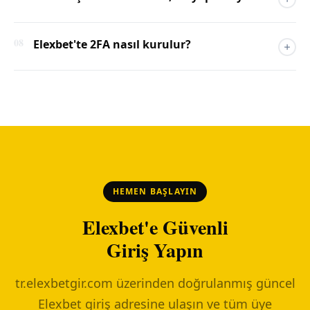
tüm özelliklere erişebilirsiniz.
adres üzerinden Kayıt Ol butonuna tıklayın, formu
doldurun ve e-posta veya SMS doğrulamasını
tamamlayın. Hesabınız hemen aktif olur ve hoş geldin
Elexbet giriş ekranındaki "Şifremi Unuttum"
08
Elexbet'te 2FA nasıl kurulur?
avantajlarına anında kavuşursunuz.
bağlantısına tıklayın. Üyelik e-posta adresinize
sıfırlama bağlantısı gönderilecektir. Bağlantı 15 dakika
geçerlidir. E-posta gelmezse spam klasörünüzü
Elexbet hesabınıza giriş yapın, sağ üstteki profil
kontrol edin; sorun devam ederse Elexbet canlı
menüsünden Güvenlik Ayarları'na gidin ve İki Faktörlü
desteğe başvurun.
Doğrulama seçeneğini aktif hale getirin. SMS veya
authenticator uygulama seçeneklerinden birini tercih
edin. SMS'e kıyasla authenticator uygulaması (Google,
Microsoft) SIM swap saldırılarına karşı çok daha
güvenlidir.
HEMEN BAŞLAYIN
Elexbet'e Güvenli
Giriş Yapın
tr.elexbetgir.com üzerinden doğrulanmış güncel
Elexbet giriş adresine ulaşın ve tüm üye