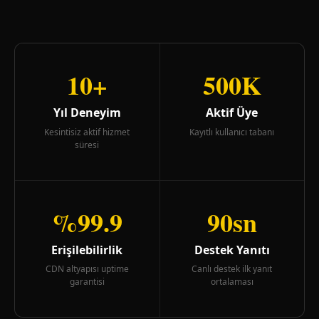
10+
500K
Yıl Deneyim
Aktif Üye
Kesintisiz aktif hizmet
Kayıtlı kullanıcı tabanı
süresi
%99.9
90sn
Erişilebilirlik
Destek Yanıtı
CDN altyapısı uptime
Canlı destek ilk yanıt
garantisi
ortalaması