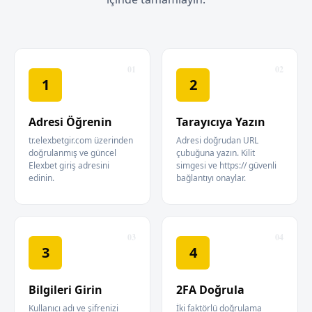
1
2
Adresi Öğrenin
Tarayıcıya Yazın
tr.elexbetgir.com üzerinden
Adresi doğrudan URL
doğrulanmış ve güncel
çubuğuna yazın. Kilit
Elexbet giriş adresini
simgesi ve https:// güvenli
edinin.
bağlantıyı onaylar.
3
4
Bilgileri Girin
2FA Doğrula
Kullanıcı adı ve şifrenizi
İki faktörlü doğrulama