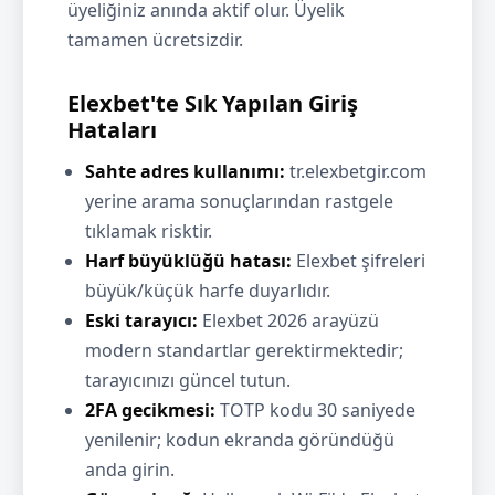
üyeliğiniz anında aktif olur. Üyelik
tamamen ücretsizdir.
Elexbet'te Sık Yapılan Giriş
Hataları
Sahte adres kullanımı:
tr.elexbetgir.com
yerine arama sonuçlarından rastgele
tıklamak risktir.
Harf büyüklüğü hatası:
Elexbet şifreleri
büyük/küçük harfe duyarlıdır.
Eski tarayıcı:
Elexbet 2026 arayüzü
modern standartlar gerektirmektedir;
tarayıcınızı güncel tutun.
2FA gecikmesi:
TOTP kodu 30 saniyede
yenilenir; kodun ekranda göründüğü
anda girin.