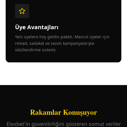
Üye Avantajları
Yeni üyelere hoş geldin paketi. Mevcut üyeler için
reload, sadakat ve sezon kampanyalarıyla
ödüllendirme sistemi.
Rakamlar Konuşuyor
Elexbet'in güvenilirliğini gösteren somut veriler