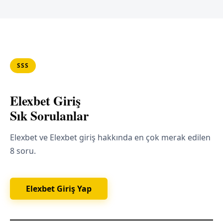
SSS
Elexbet Giriş
Sık Sorulanlar
Elexbet ve Elexbet giriş hakkında en çok merak edilen
8 soru.
Elexbet Giriş Yap