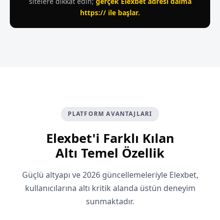
sitelere dikkat edin;
gerçek Elexbet adresi daima
https:// ile başlar.
PLATFORM AVANTAJLARI
Elexbet'i Farklı Kılan
Altı Temel Özellik
Güçlü altyapı ve 2026 güncellemeleriyle Elexbet,
kullanıcılarına altı kritik alanda üstün deneyim
sunmaktadır.