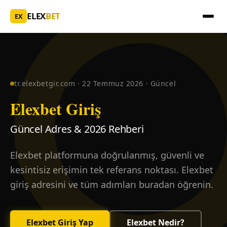
ELEX
BET
EX
tr.elexbetgir.com · 22 Temmuz 2026 · Güncel
Elexbet Giriş
Güncel Adres & 2026 Rehberi
Elexbet platformuna doğrulanmış, güvenli ve
kesintisiz erişimin tek referans noktası. Elexbet
giriş adresini ve tüm adımları buradan öğrenin.
Elexbet Giriş Yap
Elexbet Nedir?