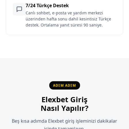
7/24 Türkçe Destek
Canlı sohbet, e-posta ve yardım merkezi
üzerinden hafta sonu dahil kesintisiz Türkçe
destek. Ortalama yanıt süresi 90 saniye.
ADIM ADIM
Elexbet Giriş
Nasıl Yapılır?
Beş kısa adımda Elexbet giriş işleminizi dakikalar
içinde tamamlayın.