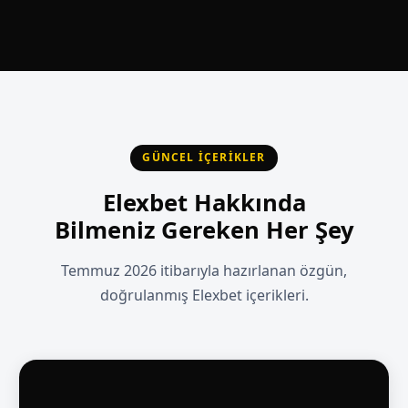
GÜNCEL İÇERIKLER
Elexbet Hakkında
Bilmeniz Gereken Her Şey
Temmuz 2026 itibarıyla hazırlanan özgün,
doğrulanmış Elexbet içerikleri.