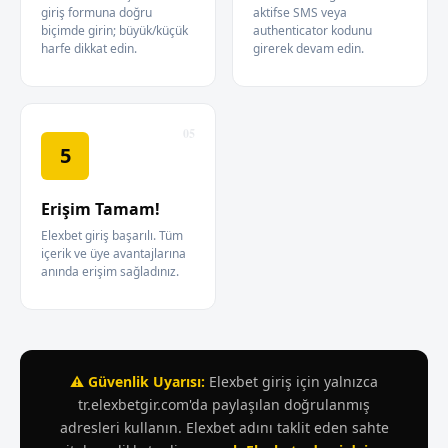
giriş formuna doğru
aktifse SMS veya
biçimde girin; büyük/küçük
authenticator kodunu
harfe dikkat edin.
girerek devam edin.
5
Erişim Tamam!
Elexbet giriş başarılı. Tüm
içerik ve üye avantajlarına
anında erişim sağladınız.
⚠ Güvenlik Uyarısı:
Elexbet giriş için yalnızca
tr.elexbetgir.com'da paylaşılan doğrulanmış
adresleri kullanın. Elexbet adını taklit eden sahte