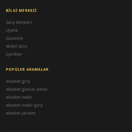
BILGI MERKEZI
Giriş Rehberi
Üyelik
Güvenlik
Mobil Giriş
İçerikler
POPÜLER ARAMALAR
elexbet giriş
elexbet güncel adres
elexbet nedir
elexbet mobil giriş
elexbet yardım