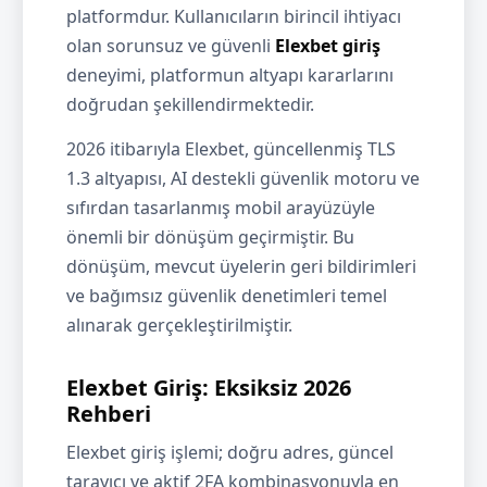
platformdur. Kullanıcıların birincil ihtiyacı
olan sorunsuz ve güvenli
Elexbet giriş
deneyimi, platformun altyapı kararlarını
doğrudan şekillendirmektedir.
2026 itibarıyla Elexbet, güncellenmiş TLS
1.3 altyapısı, AI destekli güvenlik motoru ve
sıfırdan tasarlanmış mobil arayüzüyle
önemli bir dönüşüm geçirmiştir. Bu
dönüşüm, mevcut üyelerin geri bildirimleri
ve bağımsız güvenlik denetimleri temel
alınarak gerçekleştirilmiştir.
Elexbet Giriş: Eksiksiz 2026
Rehberi
Elexbet giriş işlemi; doğru adres, güncel
tarayıcı ve aktif 2FA kombinasyonuyla en