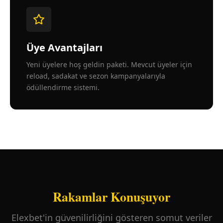
Üye Avantajları
Yeni üyelere hoş geldin paketi. Mevcut üyeler için
reload, sadakat ve sezon kampanyalarıyla
ödüllendirme sistemi.
Rakamlar Konuşuyor
Elexbet'in güvenilirliğini gösteren somut veriler