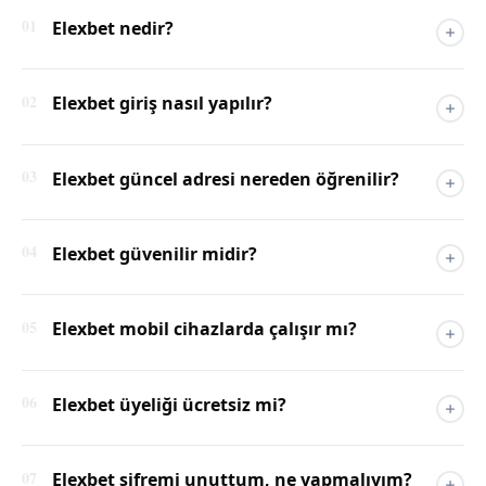
01
Elexbet nedir?
Elexbet, uluslararası lisans kapsamında faaliyet
02
Elexbet giriş nasıl yapılır?
gösteren, Türk kullanıcılara tam Türkçe arayüz ve 7/24
destek sunan dijital eğlence ve interaktif içerik
platformudur. Güvenlik odaklı altyapısı ve kesintisiz
tr.elexbetgir.com üzerinden doğrulanmış güncel
03
Elexbet güncel adresi nereden öğrenilir?
erişim altyapısıyla kullanıcı memnuniyetini öncelikli
Elexbet giriş adresini edinin. Adresi tarayıcınıza
hedef olarak benimseyen Elexbet, yıllar içinde güçlü
doğrudan yazın; URL'de kilit simgesi ve "https://"
bir üye tabanı oluşturmuştur.
olduğunu doğrulayın. Kullanıcı adı ve şifrenizi giriş
Elexbet güncel giriş adresi için tr.elexbetgir.com
04
Elexbet güvenilir midir?
formuna girin, Giriş butonuna tıklayın. 2FA aktifse
sayfasını düzenli olarak takip edin. Adres değişiklikleri
SMS ya da authenticator kodunuzu da girerek işlemi
anlık olarak güncellenmektedir. Arama motorlarından
tamamlayın.
ulaşılan sonuçlar her zaman resmi adres
Evet. Elexbet, uluslararası lisans çerçevesinde faaliyet
05
Elexbet mobil cihazlarda çalışır mı?
olmayabileceğinden, doğrulama için bu sayfayı
göstermekte olup bağımsız güvenlik denetimlerinden
kullanın ve adresi tarayıcınızda yer imi olarak
geçmektedir. 256-bit SSL şifreleme, TLS 1.3 protokolü
kaydedin.
ve yapay zeka destekli anomali tespiti, platformun
Evet. Elexbet'in 2026'da yenilenen duyarlı (responsive)
06
Elexbet üyeliği ücretsiz mi?
güvenlik standartlarını yüksek tutmaktadır.
arayüzü iOS ve Android'in tüm güncel sürümlerinde
sorunsuz çalışmaktadır. Ek uygulama indirmeye gerek
kalmadan mobil tarayıcıdan Elexbet giriş yapabilir,
Evet, Elexbet üyeliği tamamen ücretsizdir. Güncel
07
Elexbet şifremi unuttum, ne yapmalıyım?