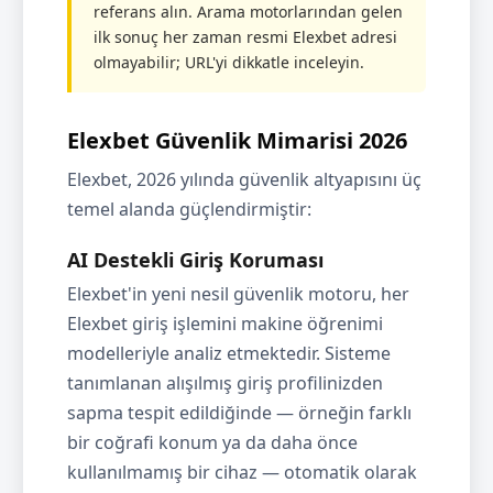
referans alın. Arama motorlarından gelen
ilk sonuç her zaman resmi Elexbet adresi
olmayabilir; URL'yi dikkatle inceleyin.
Elexbet Güvenlik Mimarisi 2026
Elexbet, 2026 yılında güvenlik altyapısını üç
temel alanda güçlendirmiştir:
AI Destekli Giriş Koruması
Elexbet'in yeni nesil güvenlik motoru, her
Elexbet giriş işlemini makine öğrenimi
modelleriyle analiz etmektedir. Sisteme
tanımlanan alışılmış giriş profilinizden
sapma tespit edildiğinde — örneğin farklı
bir coğrafi konum ya da daha önce
kullanılmamış bir cihaz — otomatik olarak