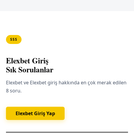
SSS
Elexbet Giriş
Sık Sorulanlar
Elexbet ve Elexbet giriş hakkında en çok merak edilen
8 soru.
Elexbet Giriş Yap