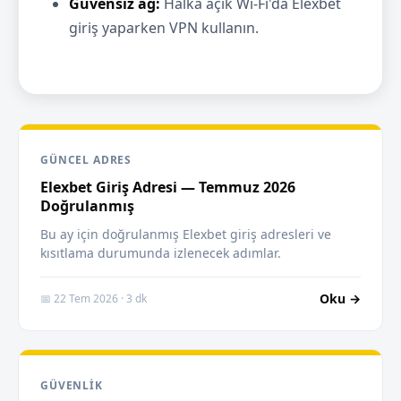
Güvensiz ağ:
Halka açık Wi-Fi'da Elexbet
giriş yaparken VPN kullanın.
GÜNCEL ADRES
Elexbet Giriş Adresi — Temmuz 2026
Doğrulanmış
Bu ay için doğrulanmış Elexbet giriş adresleri ve
kısıtlama durumunda izlenecek adımlar.
Oku →
📅 22 Tem 2026 · 3 dk
GÜVENLIK