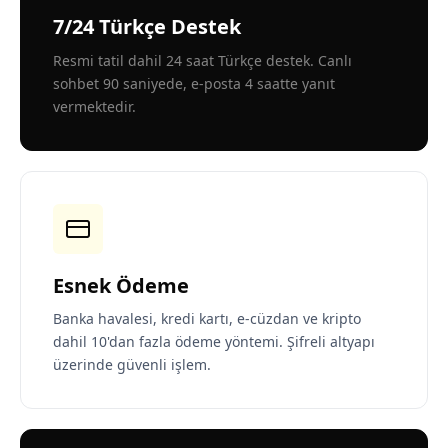
7/24 Türkçe Destek
Resmi tatil dahil 24 saat Türkçe destek. Canlı
sohbet 90 saniyede, e-posta 4 saatte yanıt
vermektedir.
Esnek Ödeme
Banka havalesi, kredi kartı, e-cüzdan ve kripto
dahil 10'dan fazla ödeme yöntemi. Şifreli altyapı
üzerinde güvenli işlem.