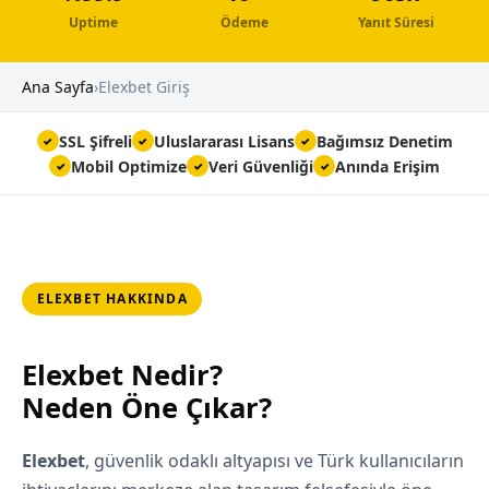
Uptime
Ödeme
Yanıt Süresi
Ana Sayfa
›
Elexbet Giriş
SSL Şifreli
Uluslararası Lisans
Bağımsız Denetim
✓
✓
✓
Mobil Optimize
Veri Güvenliği
Anında Erişim
✓
✓
✓
ELEXBET HAKKINDA
Elexbet Nedir?
Neden Öne Çıkar?
Elexbet
, güvenlik odaklı altyapısı ve Türk kullanıcıların