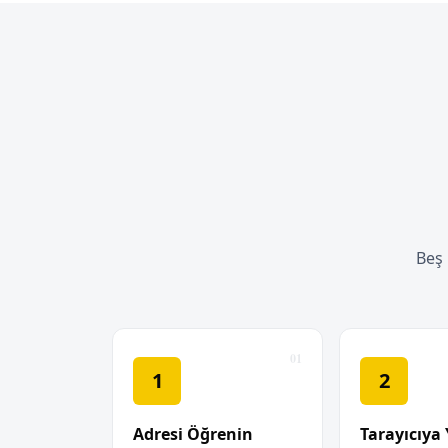
Beş 
1
2
Adresi Öğrenin
Tarayıcıya