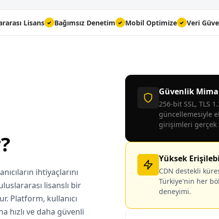
ararası Lisans
Bağımsız Denetim
Mobil Optimize
Veri Güve
✓
✓
✓
Güvenlik Mimar
256-bit SSL, TLS 1
güncellemesiyle e
girişimleri gerçek
?
Yüksek Erişilebi
CDN destekli küres
anıcıların ihtiyaçlarını
Türkiye'nin her bö
uslararası lisanslı bir
deneyimi.
ur. Platform, kullanıcı
a hızlı ve daha güvenli