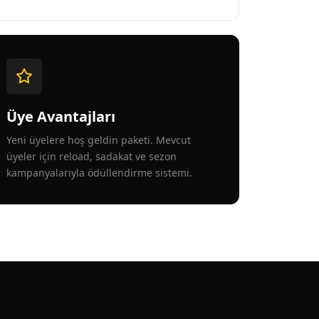
Üye Avantajları
Yeni üyelere hoş geldin paketi. Mevcut
üyeler için reload, sadakat ve sezon
kampanyalarıyla ödüllendirme sistemi.