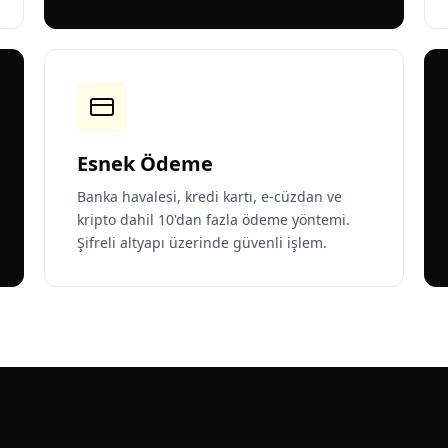
Esnek Ödeme
Banka havalesi, kredi kartı, e-cüzdan ve
kripto dahil 10'dan fazla ödeme yöntemi.
Şifreli altyapı üzerinde güvenli işlem.