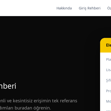
Hakkında
Giriş Rehberi
Öz
El
Pl
Li
Şi
hberi
Pr
i ve kesintisiz erişimin tek referans
Mo
adımları buradan öğrenin.