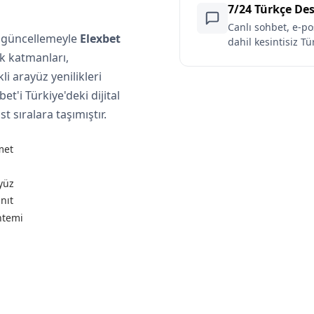
7/24 Türkçe De
Canlı sohbet, e-p
k güncellemeyle
Elexbet
dahil kesintisiz T
ik katmanları,
li arayüz yenilikleri
et'i Türkiye'deki dijital
t sıralara taşımıştır.
met
yüz
nıt
ntemi