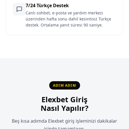
7/24 Türkçe Destek
Canlı sohbet, e-posta ve yardım merkezi
üzerinden hafta sonu dahil kesintisiz Türkçe
destek. Ortalama yanıt süresi 90 saniye.
ADIM ADIM
Elexbet Giriş
Nasıl Yapılır?
Beş kısa adımda Elexbet giriş işleminizi dakikalar
içinde tamamlayın.