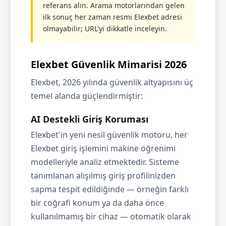
referans alın. Arama motorlarından gelen
ilk sonuç her zaman resmi Elexbet adresi
olmayabilir; URL'yi dikkatle inceleyin.
Elexbet Güvenlik Mimarisi 2026
Elexbet, 2026 yılında güvenlik altyapısını üç
temel alanda güçlendirmiştir:
AI Destekli Giriş Koruması
Elexbet'in yeni nesil güvenlik motoru, her
Elexbet giriş işlemini makine öğrenimi
modelleriyle analiz etmektedir. Sisteme
tanımlanan alışılmış giriş profilinizden
sapma tespit edildiğinde — örneğin farklı
bir coğrafi konum ya da daha önce
kullanılmamış bir cihaz — otomatik olarak