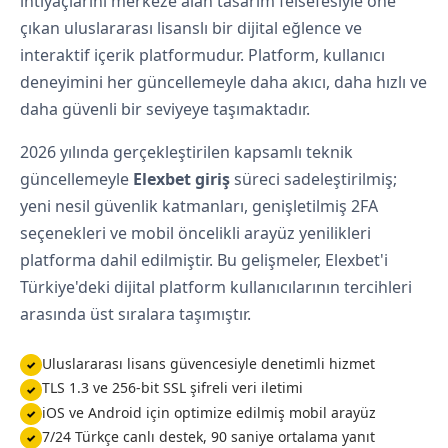
ihtiyaçlarını merkeze alan tasarım felsefesiyle öne
çıkan uluslararası lisanslı bir dijital eğlence ve
interaktif içerik platformudur. Platform, kullanıcı
deneyimini her güncellemeyle daha akıcı, daha hızlı ve
daha güvenli bir seviyeye taşımaktadır.
2026 yılında gerçekleştirilen kapsamlı teknik
güncellemeyle
Elexbet giriş
süreci sadeleştirilmiş;
yeni nesil güvenlik katmanları, genişletilmiş 2FA
seçenekleri ve mobil öncelikli arayüz yenilikleri
platforma dahil edilmiştir. Bu gelişmeler, Elexbet'i
Türkiye'deki dijital platform kullanıcılarının tercihleri
arasında üst sıralara taşımıştır.
Uluslararası lisans güvencesiyle denetimli hizmet
✓
TLS 1.3 ve 256-bit SSL şifreli veri iletimi
✓
iOS ve Android için optimize edilmiş mobil arayüz
✓
7/24 Türkçe canlı destek, 90 saniye ortalama yanıt
✓