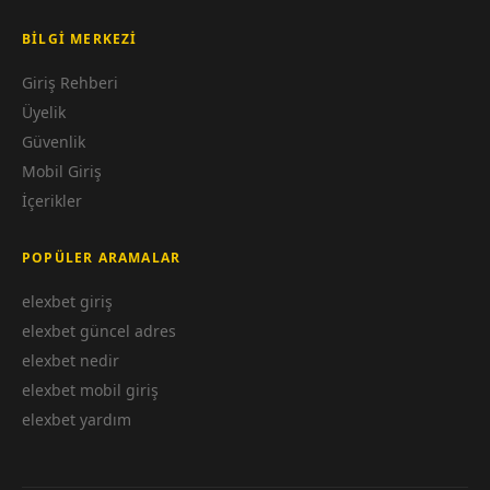
BILGI MERKEZI
Giriş Rehberi
Üyelik
Güvenlik
Mobil Giriş
İçerikler
POPÜLER ARAMALAR
elexbet giriş
elexbet güncel adres
elexbet nedir
elexbet mobil giriş
elexbet yardım