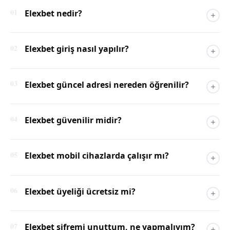
01
Elexbet nedir?
Elexbet, uluslararası lisans kapsamında faaliyet
02
Elexbet giriş nasıl yapılır?
gösteren, Türk kullanıcılara tam Türkçe arayüz ve 7/24
destek sunan dijital eğlence ve interaktif içerik
platformudur. Güvenlik odaklı altyapısı ve kesintisiz
tr.elexbetgir.com üzerinden doğrulanmış güncel
03
Elexbet güncel adresi nereden öğrenilir?
erişim altyapısıyla kullanıcı memnuniyetini öncelikli
Elexbet giriş adresini edinin. Adresi tarayıcınıza
hedef olarak benimseyen Elexbet, yıllar içinde güçlü
doğrudan yazın; URL'de kilit simgesi ve "https://"
bir üye tabanı oluşturmuştur.
olduğunu doğrulayın. Kullanıcı adı ve şifrenizi giriş
Elexbet güncel giriş adresi için tr.elexbetgir.com
04
Elexbet güvenilir midir?
formuna girin, Giriş butonuna tıklayın. 2FA aktifse
sayfasını düzenli olarak takip edin. Adres değişiklikleri
SMS ya da authenticator kodunuzu da girerek işlemi
anlık olarak güncellenmektedir. Arama motorlarından
tamamlayın.
ulaşılan sonuçlar her zaman resmi adres
Evet. Elexbet, uluslararası lisans çerçevesinde faaliyet
05
Elexbet mobil cihazlarda çalışır mı?
olmayabileceğinden, doğrulama için bu sayfayı
göstermekte olup bağımsız güvenlik denetimlerinden
kullanın ve adresi tarayıcınızda yer imi olarak
geçmektedir. 256-bit SSL şifreleme, TLS 1.3 protokolü
kaydedin.
ve yapay zeka destekli anomali tespiti, platformun
Evet. Elexbet'in 2026'da yenilenen duyarlı (responsive)
06
Elexbet üyeliği ücretsiz mi?
güvenlik standartlarını yüksek tutmaktadır.
arayüzü iOS ve Android'in tüm güncel sürümlerinde
sorunsuz çalışmaktadır. Ek uygulama indirmeye gerek
kalmadan mobil tarayıcıdan Elexbet giriş yapabilir,
Evet, Elexbet üyeliği tamamen ücretsizdir. Güncel
07
Elexbet şifremi unuttum, ne yapmalıyım?