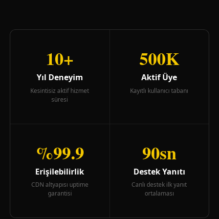
10+
500K
Yıl Deneyim
Aktif Üye
Kesintisiz aktif hizmet
Kayıtlı kullanıcı tabanı
süresi
%99.9
90sn
Erişilebilirlik
Destek Yanıtı
CDN altyapısı uptime
Canlı destek ilk yanıt
garantisi
ortalaması