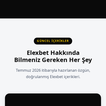
GÜNCEL İÇERIKLER
Elexbet Hakkında
Bilmeniz Gereken Her Şey
Temmuz 2026 itibarıyla hazırlanan özgün,
doğrulanmış Elexbet içerikleri.