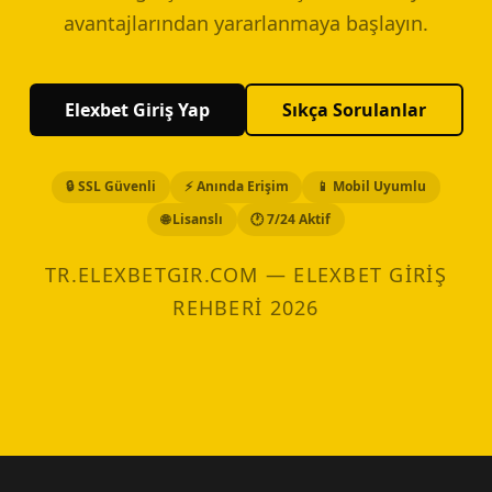
avantajlarından yararlanmaya başlayın.
Elexbet Giriş Yap
Sıkça Sorulanlar
🔒 SSL Güvenli
⚡ Anında Erişim
📱 Mobil Uyumlu
🌐 Lisanslı
🕐 7/24 Aktif
TR.ELEXBETGIR.COM — ELEXBET GİRİŞ
REHBERİ 2026