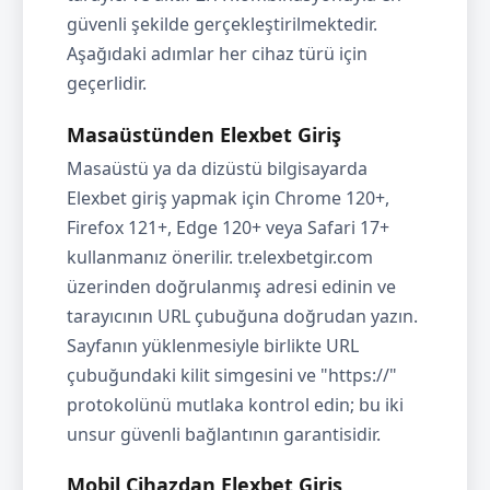
güvenli şekilde gerçekleştirilmektedir.
Aşağıdaki adımlar her cihaz türü için
geçerlidir.
Masaüstünden Elexbet Giriş
Masaüstü ya da dizüstü bilgisayarda
Elexbet giriş yapmak için Chrome 120+,
Firefox 121+, Edge 120+ veya Safari 17+
kullanmanız önerilir. tr.elexbetgir.com
üzerinden doğrulanmış adresi edinin ve
tarayıcının URL çubuğuna doğrudan yazın.
Sayfanın yüklenmesiyle birlikte URL
çubuğundaki kilit simgesini ve "https://"
protokolünü mutlaka kontrol edin; bu iki
unsur güvenli bağlantının garantisidir.
Mobil Cihazdan Elexbet Giriş