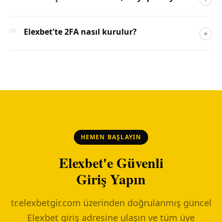
tüm özelliklere erişebilirsiniz.
adres üzerinden Kayıt Ol butonuna tıklayın, formu
doldurun ve e-posta veya SMS doğrulamasını
tamamlayın. Hesabınız hemen aktif olur ve hoş geldin
Elexbet giriş ekranındaki "Şifremi Unuttum"
08
Elexbet'te 2FA nasıl kurulur?
avantajlarına anında kavuşursunuz.
bağlantısına tıklayın. Üyelik e-posta adresinize
sıfırlama bağlantısı gönderilecektir. Bağlantı 15 dakika
geçerlidir. E-posta gelmezse spam klasörünüzü
Elexbet hesabınıza giriş yapın, sağ üstteki profil
kontrol edin; sorun devam ederse Elexbet canlı
menüsünden Güvenlik Ayarları'na gidin ve İki Faktörlü
desteğe başvurun.
Doğrulama seçeneğini aktif hale getirin. SMS veya
authenticator uygulama seçeneklerinden birini tercih
edin. SMS'e kıyasla authenticator uygulaması (Google,
Microsoft) SIM swap saldırılarına karşı çok daha
güvenlidir.
HEMEN BAŞLAYIN
Elexbet'e Güvenli
Giriş Yapın
tr.elexbetgir.com üzerinden doğrulanmış güncel
Elexbet giriş adresine ulaşın ve tüm üye