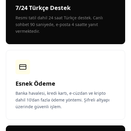
7/24 Türkçe Destek
Resmi tatil dahil 24 saat Türkçe destek. Canlı
sohbet 90 saniyede, e-posta 4 saatte yanıt
vermektedir.
Esnek Ödeme
Banka havalesi, kredi kartı, e-cüzdan ve kripto
dahil 10'dan fazla ödeme yöntemi. Şifreli altyapı
üzerinde güvenli işlem.