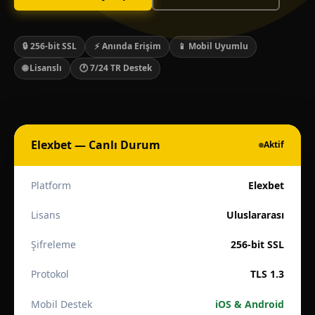
🔒 256-bit SSL
⚡ Anında Erişim
📱 Mobil Uyumlu
🌐 Lisanslı
🕐 7/24 TR Destek
Elexbet — Canlı Durum
Aktif
Platform
Elexbet
Lisans
Uluslararası
Şifreleme
256-bit SSL
Protokol
TLS 1.3
Mobil Destek
iOS & Android