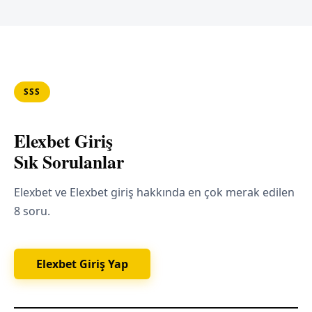
SSS
Elexbet Giriş
Sık Sorulanlar
Elexbet ve Elexbet giriş hakkında en çok merak edilen
8 soru.
Elexbet Giriş Yap