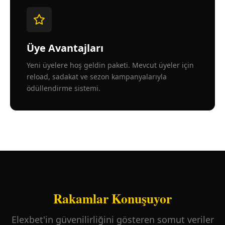
Üye Avantajları
Yeni üyelere hoş geldin paketi. Mevcut üyeler için
reload, sadakat ve sezon kampanyalarıyla
ödüllendirme sistemi.
Rakamlar Konuşuyor
Elexbet'in güvenilirliğini gösteren somut veriler