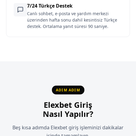
7/24 Türkçe Destek
Canlı sohbet, e-posta ve yardım merkezi
üzerinden hafta sonu dahil kesintisiz Türkçe
destek. Ortalama yanıt süresi 90 saniye.
ADIM ADIM
Elexbet Giriş
Nasıl Yapılır?
Beş kısa adımda Elexbet giriş işleminizi dakikalar
içinde tamamlayın.