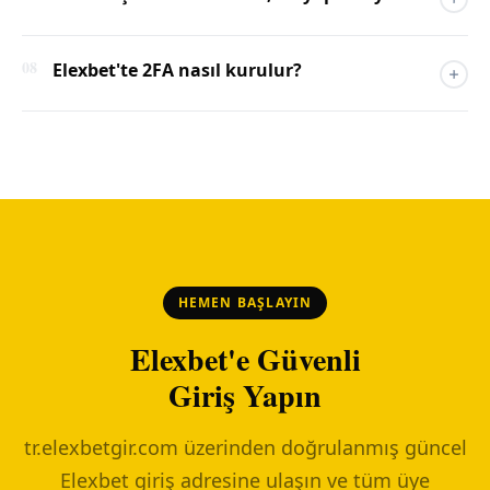
tüm özelliklere erişebilirsiniz.
adres üzerinden Kayıt Ol butonuna tıklayın, formu
doldurun ve e-posta veya SMS doğrulamasını
tamamlayın. Hesabınız hemen aktif olur ve hoş geldin
Elexbet giriş ekranındaki "Şifremi Unuttum"
08
Elexbet'te 2FA nasıl kurulur?
avantajlarına anında kavuşursunuz.
bağlantısına tıklayın. Üyelik e-posta adresinize
sıfırlama bağlantısı gönderilecektir. Bağlantı 15 dakika
geçerlidir. E-posta gelmezse spam klasörünüzü
Elexbet hesabınıza giriş yapın, sağ üstteki profil
kontrol edin; sorun devam ederse Elexbet canlı
menüsünden Güvenlik Ayarları'na gidin ve İki Faktörlü
desteğe başvurun.
Doğrulama seçeneğini aktif hale getirin. SMS veya
authenticator uygulama seçeneklerinden birini tercih
edin. SMS'e kıyasla authenticator uygulaması (Google,
Microsoft) SIM swap saldırılarına karşı çok daha
güvenlidir.
HEMEN BAŞLAYIN
Elexbet'e Güvenli
Giriş Yapın
tr.elexbetgir.com üzerinden doğrulanmış güncel
Elexbet giriş adresine ulaşın ve tüm üye