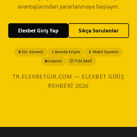
avantajlarından yararlanmaya başlayın.
Elexbet Giriş Yap
Sıkça Sorulanlar
🔒 SSL Güvenli
⚡ Anında Erişim
📱 Mobil Uyumlu
🌐 Lisanslı
🕐 7/24 Aktif
TR.ELEXBETGIR.COM — ELEXBET GİRİŞ
REHBERİ 2026