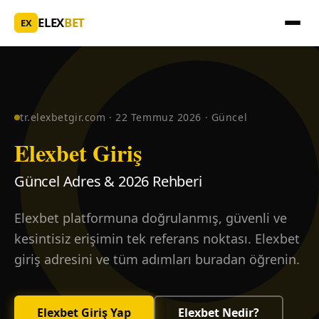
ELEX
BET
EX
tr.elexbetgir.com · 22 Temmuz 2026 · Güncel
Elexbet Giriş
Güncel Adres & 2026 Rehberi
Elexbet platformuna doğrulanmış, güvenli ve
kesintisiz erişimin tek referans noktası. Elexbet
giriş adresini ve tüm adımları buradan öğrenin.
Elexbet Giriş Yap
Elexbet Nedir?