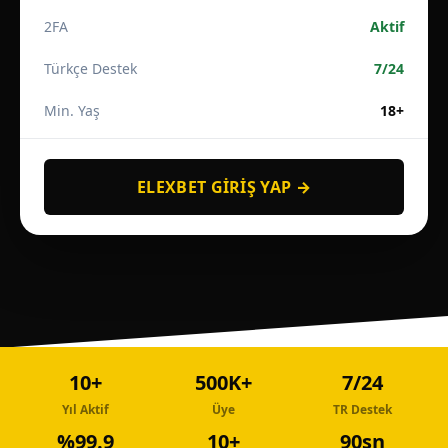
2FA
Aktif
Türkçe Destek
7/24
Min. Yaş
18+
ELEXBET GİRİŞ YAP →
10+
500K+
7/24
Yıl Aktif
Üye
TR Destek
%99.9
10+
90sn