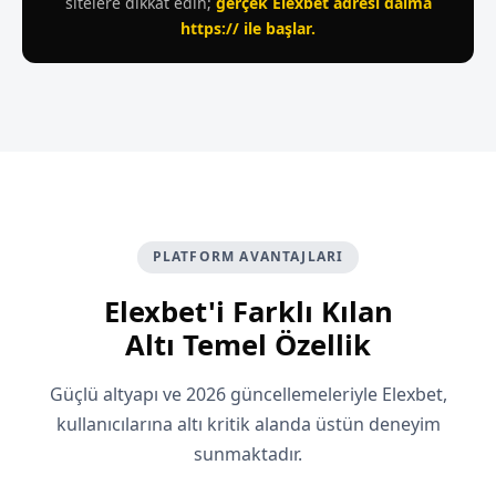
sitelere dikkat edin;
gerçek Elexbet adresi daima
https:// ile başlar.
PLATFORM AVANTAJLARI
Elexbet'i Farklı Kılan
Altı Temel Özellik
Güçlü altyapı ve 2026 güncellemeleriyle Elexbet,
kullanıcılarına altı kritik alanda üstün deneyim
sunmaktadır.