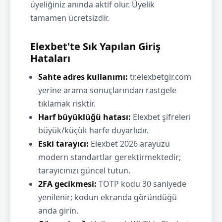
üyeliğiniz anında aktif olur. Üyelik
tamamen ücretsizdir.
Elexbet'te Sık Yapılan Giriş
Hataları
Sahte adres kullanımı:
tr.elexbetgir.com
yerine arama sonuçlarından rastgele
tıklamak risktir.
Harf büyüklüğü hatası:
Elexbet şifreleri
büyük/küçük harfe duyarlıdır.
Eski tarayıcı:
Elexbet 2026 arayüzü
modern standartlar gerektirmektedir;
tarayıcınızı güncel tutun.
2FA gecikmesi:
TOTP kodu 30 saniyede
yenilenir; kodun ekranda göründüğü
anda girin.