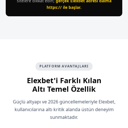
sitelere dikkat edin;
gerçek Elexbet adresi daima
https:// ile başlar.
PLATFORM AVANTAJLARI
Elexbet'i Farklı Kılan
Altı Temel Özellik
Güçlü altyapı ve 2026 güncellemeleriyle Elexbet,
kullanıcılarına altı kritik alanda üstün deneyim
sunmaktadır.