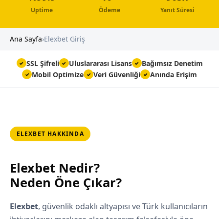
Uptime
Ödeme
Yanıt Süresi
Ana Sayfa
›
Elexbet Giriş
SSL Şifreli
Uluslararası Lisans
Bağımsız Denetim
✓
✓
✓
Mobil Optimize
Veri Güvenliği
Anında Erişim
✓
✓
✓
ELEXBET HAKKINDA
Elexbet Nedir?
Neden Öne Çıkar?
Elexbet
, güvenlik odaklı altyapısı ve Türk kullanıcıların