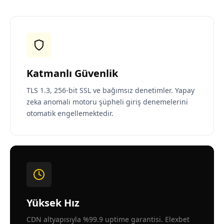
Katmanlı Güvenlik
TLS 1.3, 256-bit SSL ve bağımsız denetimler. Yapay
zeka anomali motoru şüpheli giriş denemelerini
otomatik engellemektedir.
Yüksek Hız
CDN altyapısıyla %99.9 uptime garantisi. Elexbet