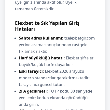
üyeliğiniz anında aktif olur. Üyelik
tamamen ücretsizdir.
Elexbet'te Sık Yapılan Giriş
Hataları
Sahte adres kullanımı:
tr.elexbetgir.com
yerine arama sonuçlarından rastgele
tıklamak risktir.
Harf büyüklüğü hatası:
Elexbet şifreleri
büyük/küçük harfe duyarlıdır.
Eski tarayıcı:
Elexbet 2026 arayüzü
modern standartlar gerektirmektedir;
tarayıcınızı güncel tutun.
2FA gecikmesi:
TOTP kodu 30 saniyede
yenilenir; kodun ekranda göründüğü
anda girin.