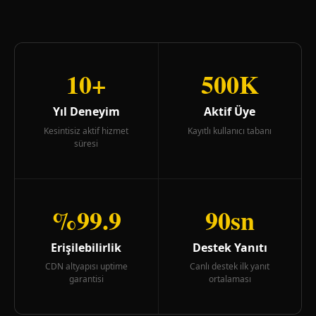
10+
500K
Yıl Deneyim
Aktif Üye
Kesintisiz aktif hizmet
Kayıtlı kullanıcı tabanı
süresi
%99.9
90sn
Erişilebilirlik
Destek Yanıtı
CDN altyapısı uptime
Canlı destek ilk yanıt
garantisi
ortalaması