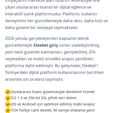
ihtiyaçlarını merkeze alan tasarım felsefesiyle öne
çıkan uluslararası lisanslı bir dijital eğlence ve
interaktif içerik platformudur. Platform, kullanıcı
deneyimini her güncellemeyle daha akıcı, daha hızlı ve
daha güvenli bir seviyeye taşımaktadır.
2026 yılında gerçekleştirilen kapsamlı teknik
güncellemeyle
Elexbet giriş
süreci sadeleştirilmiş;
yeni nesil güvenlik katmanları, genişletilmiş 2FA
seçenekleri ve mobil öncelikli arayüz yenilikleri
platforma dahil edilmiştir. Bu gelişmeler, Elexbet'i
Türkiye'deki dijital platform kullanıcılarının tercihleri
arasında üst sıralara taşımıştır.
Uluslararası lisans güvencesiyle denetimli hizmet
✓
TLS 1.3 ve 256-bit SSL şifreli veri iletimi
✓
iOS ve Android için optimize edilmiş mobil arayüz
✓
7/24 Türkçe canlı destek, 90 saniye ortalama yanıt
✓