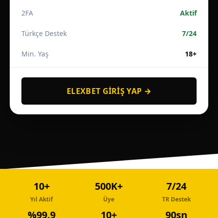
2FA
Aktif
Türkçe Destek
7/24
Min. Yaş
18+
ELEXBET GİRİŞ YAP →
10+
500K+
7/24
Yıl Aktif
Üye
TR Destek
%99.9
10+
90sn