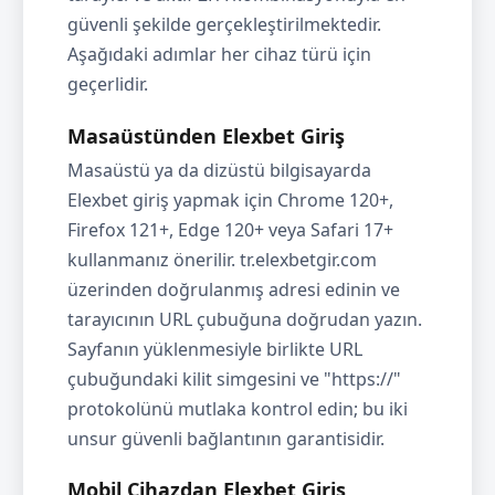
güvenli şekilde gerçekleştirilmektedir.
Aşağıdaki adımlar her cihaz türü için
geçerlidir.
Masaüstünden Elexbet Giriş
Masaüstü ya da dizüstü bilgisayarda
Elexbet giriş yapmak için Chrome 120+,
Firefox 121+, Edge 120+ veya Safari 17+
kullanmanız önerilir. tr.elexbetgir.com
üzerinden doğrulanmış adresi edinin ve
tarayıcının URL çubuğuna doğrudan yazın.
Sayfanın yüklenmesiyle birlikte URL
çubuğundaki kilit simgesini ve "https://"
protokolünü mutlaka kontrol edin; bu iki
unsur güvenli bağlantının garantisidir.
Mobil Cihazdan Elexbet Giriş