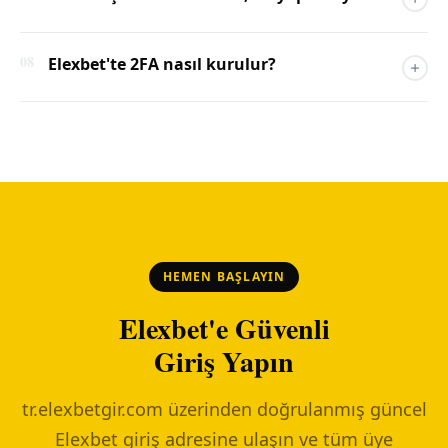
tüm özelliklere erişebilirsiniz.
adres üzerinden Kayıt Ol butonuna tıklayın, formu
doldurun ve e-posta veya SMS doğrulamasını
tamamlayın. Hesabınız hemen aktif olur ve hoş geldin
Elexbet giriş ekranındaki "Şifremi Unuttum"
08
Elexbet'te 2FA nasıl kurulur?
avantajlarına anında kavuşursunuz.
bağlantısına tıklayın. Üyelik e-posta adresinize
sıfırlama bağlantısı gönderilecektir. Bağlantı 15 dakika
geçerlidir. E-posta gelmezse spam klasörünüzü
Elexbet hesabınıza giriş yapın, sağ üstteki profil
kontrol edin; sorun devam ederse Elexbet canlı
menüsünden Güvenlik Ayarları'na gidin ve İki Faktörlü
desteğe başvurun.
Doğrulama seçeneğini aktif hale getirin. SMS veya
authenticator uygulama seçeneklerinden birini tercih
edin. SMS'e kıyasla authenticator uygulaması (Google,
Microsoft) SIM swap saldırılarına karşı çok daha
güvenlidir.
HEMEN BAŞLAYIN
Elexbet'e Güvenli
Giriş Yapın
tr.elexbetgir.com üzerinden doğrulanmış güncel
Elexbet giriş adresine ulaşın ve tüm üye