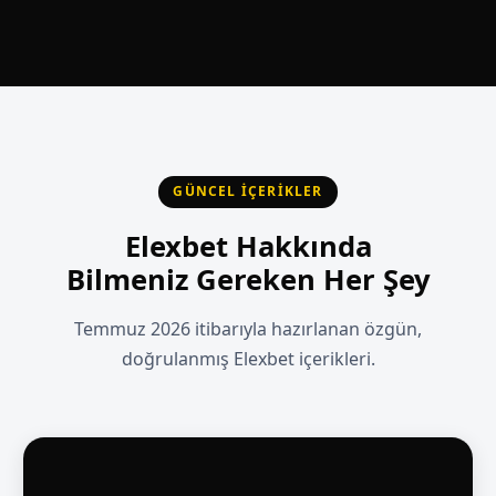
GÜNCEL İÇERIKLER
Elexbet Hakkında
Bilmeniz Gereken Her Şey
Temmuz 2026 itibarıyla hazırlanan özgün,
doğrulanmış Elexbet içerikleri.