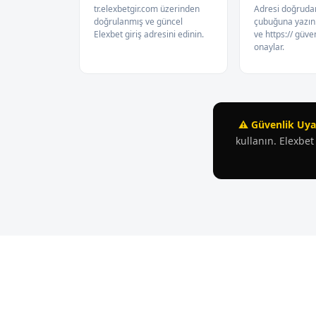
tr.elexbetgir.com üzerinden
Adresi doğruda
doğrulanmış ve güncel
çubuğuna yazın. 
Elexbet giriş adresini edinin.
ve https:// güve
onaylar.
⚠ Güvenlik Uyar
kullanın. Elexbet