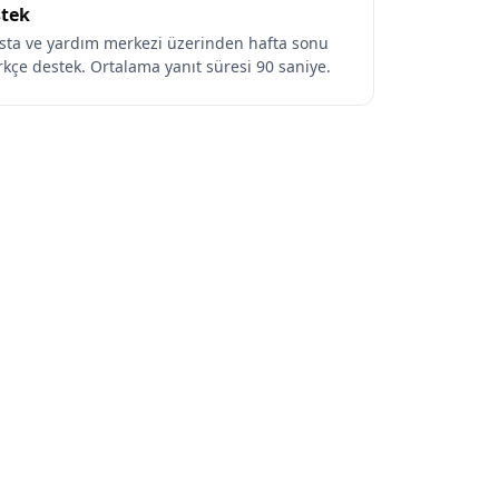
stek
osta ve yardım merkezi üzerinden hafta sonu
ürkçe destek. Ortalama yanıt süresi 90 saniye.