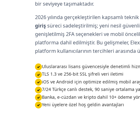
bir seviyeye taşımaktadır.
2026 yılında gerçekleştirilen kapsamlı tekni
giriş
süreci sadeleştirilmiş; yeni nesil güvenl
genişletilmiş 2FA seçenekleri ve mobil öncelik
platforma dahil edilmiştir. Bu gelişmeler, Elexb
platform kullanıcılarının tercihleri arasında üs
Uluslararası lisans güvencesiyle denetimli hiz
✓
TLS 1.3 ve 256-bit SSL şifreli veri iletimi
✓
iOS ve Android için optimize edilmiş mobil ara
✓
7/24 Türkçe canlı destek, 90 saniye ortalama ya
✓
Banka, e-cüzdan ve kripto dahil 10+ ödeme yö
✓
Yeni üyelere özel hoş geldin avantajları
✓