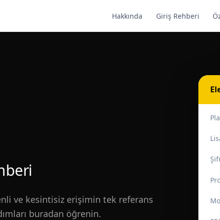
Hakkında
Giriş Rehberi
Öz
El
Pl
Li
Şi
hberi
Pr
i ve kesintisiz erişimin tek referans
Mo
adımları buradan öğrenin.