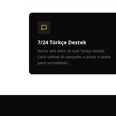
7/24 Türkçe Destek
Resmi tatil dahil 24 saat Türkçe destek.
Canlı sohbet 90 saniyede, e-posta 4 saatte
yanıt vermektedir.