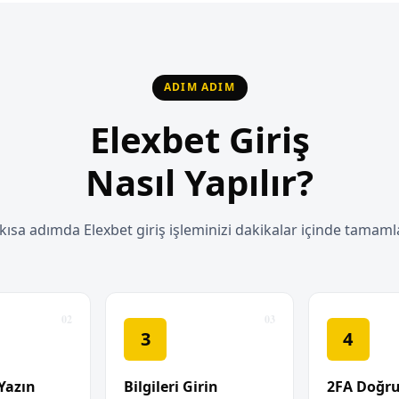
ADIM ADIM
Elexbet Giriş
Nasıl Yapılır?
kısa adımda Elexbet giriş işleminizi dakikalar içinde tamaml
3
4
 Yazın
Bilgileri Girin
2FA Doğru