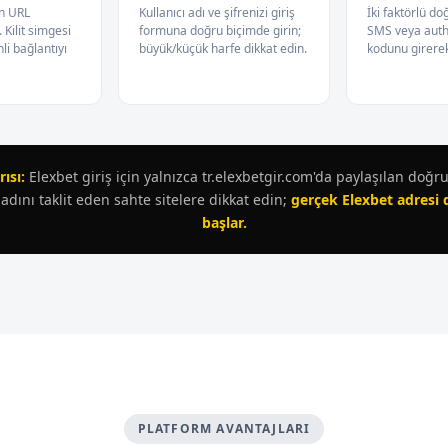
n URL
Kullanıcı adı ve şifrenizi giriş
İki faktörlü d
Kilit simgesi
formuna doğru biçimde girin;
SMS veya auth
nli bağlantıyı
büyük/küçük harfe dikkat edin.
kodunu girere
ısı:
Elexbet giriş için yalnızca tr.elexbetgir.com'da paylaşılan doğr
 adını taklit eden sahte sitelere dikkat edin;
gerçek Elexbet adresi d
başlar.
PLATFORM AVANTAJLARI