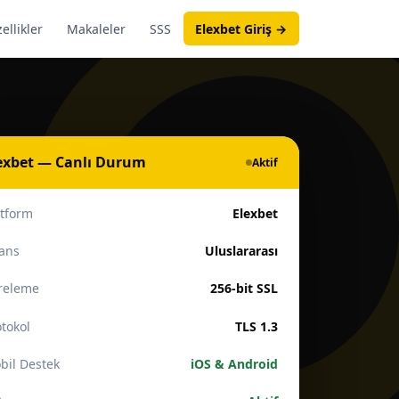
ellikler
Makaleler
SSS
Elexbet Giriş →
exbet — Canlı Durum
Aktif
atform
Elexbet
sans
Uluslararası
freleme
256-bit SSL
otokol
TLS 1.3
bil Destek
iOS & Android