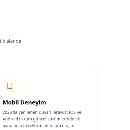
itik alanda
Mobil Deneyim
2026'da yenilenen duyarlı arayüz; iOS ve
Android'in tüm güncel sürümlerinde ek
uygulama gerektirmeden tam erişim.