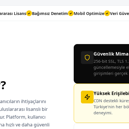
ararası Lisans
Bağımsız Denetim
Mobil Optimize
Veri Güve
✓
✓
✓
Güvenlik Mimar
256-bit SSL, TLS 1
güncellemesiyle e
girişimleri gerçek
?
Yüksek Erişilebi
CDN destekli küres
anıcıların ihtiyaçlarını
Türkiye'nin her bö
uslararası lisanslı bir
deneyimi.
ur. Platform, kullanıcı
a hızlı ve daha güvenli