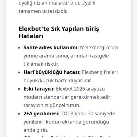
üyeliğiniz anında aktif olur. Üyelik
tamamen ücretsizdir.
Elexbet'te Sık Yapılan Giriş
Hataları
Sahte adres kullanımı:
tr.elexbetgir.com
yerine arama sonuçlarından rastgele
tıklamak risktir.
Harf büyüklüğü hatası:
Elexbet şifreleri
büyük/küçük harfe duyarlıdır.
Eski tarayıcı:
Elexbet 2026 arayüzü
modern standartlar gerektirmektedir;
tarayıcınızı güncel tutun.
2FA gecikmesi:
TOTP kodu 30 saniyede
yenilenir; kodun ekranda göründüğü
anda girin.