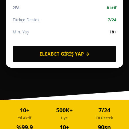
2FA
Aktif
Türkçe Destek
7/24
Min. Yaş
18+
ELEXBET GİRİŞ YAP →
10+
500K+
7/24
Yıl Aktif
Üye
TR Destek
%99.9
10+
90sn