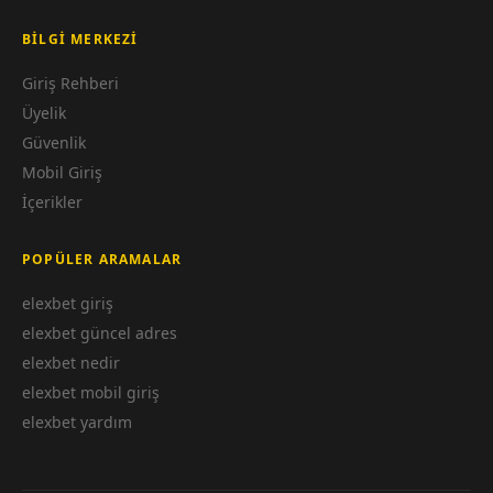
BILGI MERKEZI
Giriş Rehberi
Üyelik
Güvenlik
Mobil Giriş
İçerikler
POPÜLER ARAMALAR
elexbet giriş
elexbet güncel adres
elexbet nedir
elexbet mobil giriş
elexbet yardım