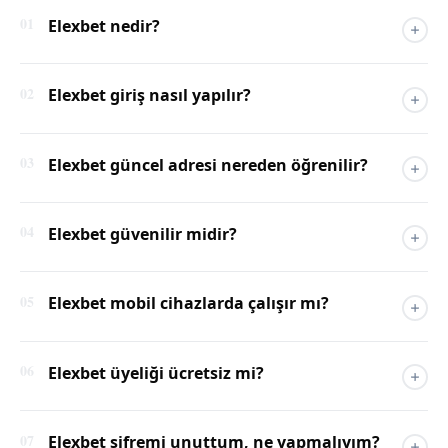
01
Elexbet nedir?
Elexbet, uluslararası lisans kapsamında faaliyet
02
Elexbet giriş nasıl yapılır?
gösteren, Türk kullanıcılara tam Türkçe arayüz ve 7/24
destek sunan dijital eğlence ve interaktif içerik
platformudur. Güvenlik odaklı altyapısı ve kesintisiz
tr.elexbetgir.com üzerinden doğrulanmış güncel
03
Elexbet güncel adresi nereden öğrenilir?
erişim altyapısıyla kullanıcı memnuniyetini öncelikli
Elexbet giriş adresini edinin. Adresi tarayıcınıza
hedef olarak benimseyen Elexbet, yıllar içinde güçlü
doğrudan yazın; URL'de kilit simgesi ve "https://"
bir üye tabanı oluşturmuştur.
olduğunu doğrulayın. Kullanıcı adı ve şifrenizi giriş
Elexbet güncel giriş adresi için tr.elexbetgir.com
04
Elexbet güvenilir midir?
formuna girin, Giriş butonuna tıklayın. 2FA aktifse
sayfasını düzenli olarak takip edin. Adres değişiklikleri
SMS ya da authenticator kodunuzu da girerek işlemi
anlık olarak güncellenmektedir. Arama motorlarından
tamamlayın.
ulaşılan sonuçlar her zaman resmi adres
Evet. Elexbet, uluslararası lisans çerçevesinde faaliyet
05
Elexbet mobil cihazlarda çalışır mı?
olmayabileceğinden, doğrulama için bu sayfayı
göstermekte olup bağımsız güvenlik denetimlerinden
kullanın ve adresi tarayıcınızda yer imi olarak
geçmektedir. 256-bit SSL şifreleme, TLS 1.3 protokolü
kaydedin.
ve yapay zeka destekli anomali tespiti, platformun
Evet. Elexbet'in 2026'da yenilenen duyarlı (responsive)
06
Elexbet üyeliği ücretsiz mi?
güvenlik standartlarını yüksek tutmaktadır.
arayüzü iOS ve Android'in tüm güncel sürümlerinde
sorunsuz çalışmaktadır. Ek uygulama indirmeye gerek
kalmadan mobil tarayıcıdan Elexbet giriş yapabilir,
Evet, Elexbet üyeliği tamamen ücretsizdir. Güncel
07
Elexbet şifremi unuttum, ne yapmalıyım?