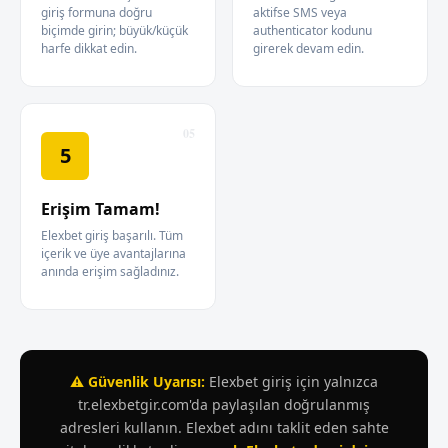
giriş formuna doğru
aktifse SMS veya
biçimde girin; büyük/küçük
authenticator kodunu
harfe dikkat edin.
girerek devam edin.
5
Erişim Tamam!
Elexbet giriş başarılı. Tüm
içerik ve üye avantajlarına
anında erişim sağladınız.
⚠ Güvenlik Uyarısı:
Elexbet giriş için yalnızca
tr.elexbetgir.com'da paylaşılan doğrulanmış
adresleri kullanın. Elexbet adını taklit eden sahte