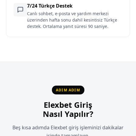
7/24 Türkçe Destek
Canlı sohbet, e-posta ve yardım merkezi
üzerinden hafta sonu dahil kesintisiz Türkçe
destek. Ortalama yanıt süresi 90 saniye.
ADIM ADIM
Elexbet Giriş
Nasıl Yapılır?
Beş kısa adımda Elexbet giriş işleminizi dakikalar
içinde tamamlayın.