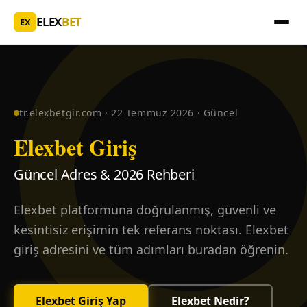
ELEX
BET
EX
tr.elexbetgir.com · 22 Temmuz 2026 · Güncel
Elexbet Giriş
Güncel Adres & 2026 Rehberi
Elexbet platformuna doğrulanmış, güvenli ve
kesintisiz erişimin tek referans noktası. Elexbet
giriş adresini ve tüm adımları buradan öğrenin.
Elexbet Giriş Yap
Elexbet Nedir?