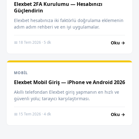
Elexbet 2FA Kurulumu — Hesabınızı
Güçlendirin
Elexbet hesabınıza iki faktörlü doğrulama eklemenin
adım adım rehberi ve en iyi uygulamalar.
Oku →
📅 18 Tem 2026 · 5 dk
MOBIL
Elexbet Mobil Giriş — iPhone ve Android 2026
Akıllı telefondan Elexbet giriş yapmanın en hızlı ve
güvenli yolu; tarayıcı karşılaştırması.
Oku →
📅 15 Tem 2026 · 4 dk