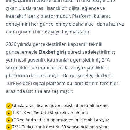
ihtiyaçlarını merkeze alan tasarım felsefesiyle öne
çıkan uluslararası lisanslı bir dijital eğlence ve
interaktif içerik platformudur. Platform, kullanıcı
deneyimini her güncellemeyle daha akıcı, daha hızlı ve
daha güvenli bir seviyeye taşımaktadır.
2026 yılında gerçekleştirilen kapsamlı teknik
güncellemeyle
Elexbet giriş
süreci sadeleştirilmiş;
yeni nesil güvenlik katmanları, genişletilmiş 2FA
seçenekleri ve mobil öncelikli arayüz yenilikleri
platforma dahil edilmiştir. Bu gelişmeler, Elexbet'i
Türkiye'deki dijital platform kullanıcılarının tercihleri
arasında üst sıralara taşımıştır.
Uluslararası lisans güvencesiyle denetimli hizmet
✓
TLS 1.3 ve 256-bit SSL şifreli veri iletimi
✓
iOS ve Android için optimize edilmiş mobil arayüz
✓
7/24 Türkçe canlı destek, 90 saniye ortalama yanıt
✓