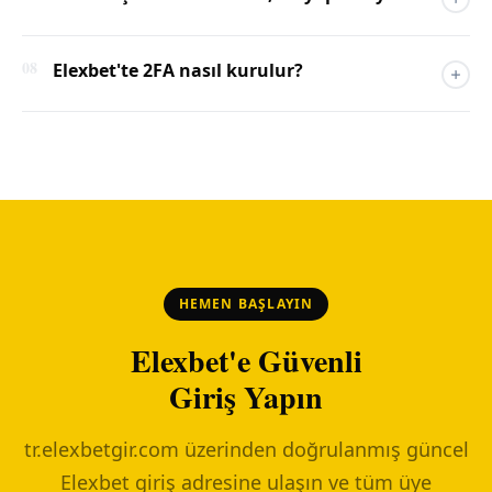
tüm özelliklere erişebilirsiniz.
adres üzerinden Kayıt Ol butonuna tıklayın, formu
doldurun ve e-posta veya SMS doğrulamasını
tamamlayın. Hesabınız hemen aktif olur ve hoş geldin
Elexbet giriş ekranındaki "Şifremi Unuttum"
08
Elexbet'te 2FA nasıl kurulur?
avantajlarına anında kavuşursunuz.
bağlantısına tıklayın. Üyelik e-posta adresinize
sıfırlama bağlantısı gönderilecektir. Bağlantı 15 dakika
geçerlidir. E-posta gelmezse spam klasörünüzü
Elexbet hesabınıza giriş yapın, sağ üstteki profil
kontrol edin; sorun devam ederse Elexbet canlı
menüsünden Güvenlik Ayarları'na gidin ve İki Faktörlü
desteğe başvurun.
Doğrulama seçeneğini aktif hale getirin. SMS veya
authenticator uygulama seçeneklerinden birini tercih
edin. SMS'e kıyasla authenticator uygulaması (Google,
Microsoft) SIM swap saldırılarına karşı çok daha
güvenlidir.
HEMEN BAŞLAYIN
Elexbet'e Güvenli
Giriş Yapın
tr.elexbetgir.com üzerinden doğrulanmış güncel
Elexbet giriş adresine ulaşın ve tüm üye