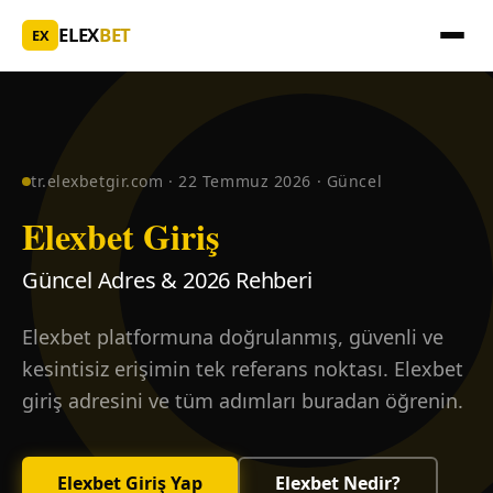
ELEX
BET
EX
tr.elexbetgir.com · 22 Temmuz 2026 · Güncel
Elexbet Giriş
Güncel Adres & 2026 Rehberi
Elexbet platformuna doğrulanmış, güvenli ve
kesintisiz erişimin tek referans noktası. Elexbet
giriş adresini ve tüm adımları buradan öğrenin.
Elexbet Giriş Yap
Elexbet Nedir?