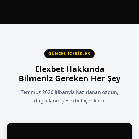
GÜNCEL İÇERIKLER
Elexbet Hakkında
Bilmeniz Gereken Her Şey
Temmuz 2026 itibarıyla hazırlanan özgün,
doğrulanmış Elexbet içerikleri.