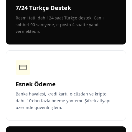
7/24 Türkçe Destek
Resmi tatil dahil 24 saat Türkçe destek. Canlı
sohbet 90 saniyede, e-posta 4 saatte yanıt
vermektedir.
Esnek Ödeme
Banka havalesi, kredi kartı, e-cüzdan ve kripto
dahil 10'dan fazla ödeme yöntemi. Şifreli altyapı
üzerinde güvenli işlem.