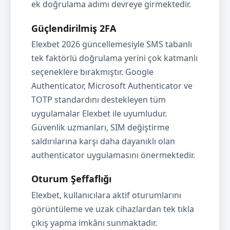
ek doğrulama adımı devreye girmektedir.
Güçlendirilmiş 2FA
Elexbet 2026 güncellemesiyle SMS tabanlı
tek faktörlü doğrulama yerini çok katmanlı
seçeneklere bırakmıştır. Google
Authenticator, Microsoft Authenticator ve
TOTP standardını destekleyen tüm
uygulamalar Elexbet ile uyumludur.
Güvenlik uzmanları, SIM değiştirme
saldırılarına karşı daha dayanıklı olan
authenticator uygulamasını önermektedir.
Oturum Şeffaflığı
Elexbet, kullanıcılara aktif oturumlarını
görüntüleme ve uzak cihazlardan tek tıkla
çıkış yapma imkânı sunmaktadır.