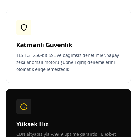
Katmanlı Güvenlik
TLS 1.3, 256-bit SSL ve bağımsız denetimler. Yapay
zeka anomali motoru şüpheli giriş denemelerini
otomatik engellemektedir.
Yüksek Hız
CDN altyapısıyla %99.9 uptime garantisi. Elexbet