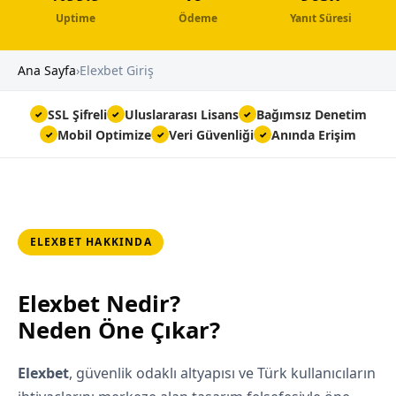
Uptime
Ödeme
Yanıt Süresi
Ana Sayfa
›
Elexbet Giriş
SSL Şifreli
Uluslararası Lisans
Bağımsız Denetim
✓
✓
✓
Mobil Optimize
Veri Güvenliği
Anında Erişim
✓
✓
✓
ELEXBET HAKKINDA
Elexbet Nedir?
Neden Öne Çıkar?
Elexbet
, güvenlik odaklı altyapısı ve Türk kullanıcıların