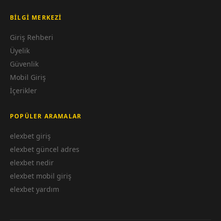
BILGI MERKEZI
Giriş Rehberi
Üyelik
Güvenlik
Mobil Giriş
İçerikler
POPÜLER ARAMALAR
elexbet giriş
elexbet güncel adres
elexbet nedir
elexbet mobil giriş
elexbet yardım