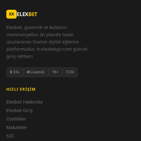
ELEX
BET
EX
Elexbet, güvenlik ve kullanıcı
memnuniyetini ön planda tutan
uluslararası lisanslı dijital eğlence
platformudur. tr.elexbetgir.com güncel
giriş rehberi.
🔒 SSL
🌐 Lisanslı
18+
7/24
HIZLI ERIŞIM
Elexbet Hakkında
Elexbet Giriş
Özellikler
Makaleler
SSS