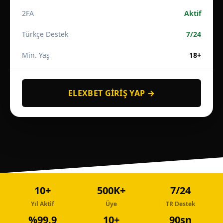
2FA
Aktif
Türkçe Destek
7/24
Min. Yaş
18+
ELEXBET GİRİŞ YAP →
10+
500K+
7/24
Yıl Aktif
Üye
TR Destek
%99.9
10+
90sn