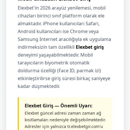
Elexbet'in 2026 arayüz yenilemesi, mobil
cihazları birinci sınıf platform olarak ele
almaktadır. iPhone kullanıcıları Safari,
Android kullanıcıları ise Chrome veya
Samsung Internet aracılığıyla ek uygulama
indirmeksizin tam özellikli
Elexbet giriş
deneyimi yaşayabilmektedir. Mobil
tarayıcıların biyometrik otomatik
doldurma özelliği (Face ID, parmak izi)
etkinleştirilirse giriş süresi birkaç saniyeye
kadar düşmektedir.
Elexbet Giriş — Önemli Uyarı:
Elexbet güncel adresi zaman zaman ağ
kısıtlamaları nedeniyle değişebilmektedir.
Adresler için yalnızca tr.elexbetgir.com'u