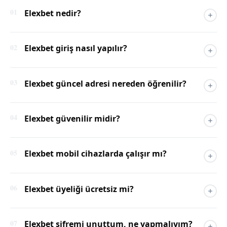
01
Elexbet nedir?
Elexbet, uluslararası lisans kapsamında faaliyet
02
Elexbet giriş nasıl yapılır?
gösteren, Türk kullanıcılara tam Türkçe arayüz ve 7/24
destek sunan dijital eğlence ve interaktif içerik
platformudur. Güvenlik odaklı altyapısı ve kesintisiz
tr.elexbetgir.com üzerinden doğrulanmış güncel
03
Elexbet güncel adresi nereden öğrenilir?
erişim altyapısıyla kullanıcı memnuniyetini öncelikli
Elexbet giriş adresini edinin. Adresi tarayıcınıza
hedef olarak benimseyen Elexbet, yıllar içinde güçlü
doğrudan yazın; URL'de kilit simgesi ve "https://"
bir üye tabanı oluşturmuştur.
olduğunu doğrulayın. Kullanıcı adı ve şifrenizi giriş
Elexbet güncel giriş adresi için tr.elexbetgir.com
04
Elexbet güvenilir midir?
formuna girin, Giriş butonuna tıklayın. 2FA aktifse
sayfasını düzenli olarak takip edin. Adres değişiklikleri
SMS ya da authenticator kodunuzu da girerek işlemi
anlık olarak güncellenmektedir. Arama motorlarından
tamamlayın.
ulaşılan sonuçlar her zaman resmi adres
Evet. Elexbet, uluslararası lisans çerçevesinde faaliyet
05
Elexbet mobil cihazlarda çalışır mı?
olmayabileceğinden, doğrulama için bu sayfayı
göstermekte olup bağımsız güvenlik denetimlerinden
kullanın ve adresi tarayıcınızda yer imi olarak
geçmektedir. 256-bit SSL şifreleme, TLS 1.3 protokolü
kaydedin.
ve yapay zeka destekli anomali tespiti, platformun
Evet. Elexbet'in 2026'da yenilenen duyarlı (responsive)
06
Elexbet üyeliği ücretsiz mi?
güvenlik standartlarını yüksek tutmaktadır.
arayüzü iOS ve Android'in tüm güncel sürümlerinde
sorunsuz çalışmaktadır. Ek uygulama indirmeye gerek
kalmadan mobil tarayıcıdan Elexbet giriş yapabilir,
Evet, Elexbet üyeliği tamamen ücretsizdir. Güncel
07
Elexbet şifremi unuttum, ne yapmalıyım?