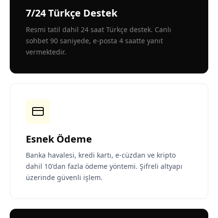
7/24 Türkçe Destek
Resmi tatil dahil 24 saat Türkçe destek. Canlı
sohbet 90 saniyede, e-posta 4 saatte yanıt
vermektedir.
Esnek Ödeme
Banka havalesi, kredi kartı, e-cüzdan ve kripto
dahil 10'dan fazla ödeme yöntemi. Şifreli altyapı
üzerinde güvenli işlem.