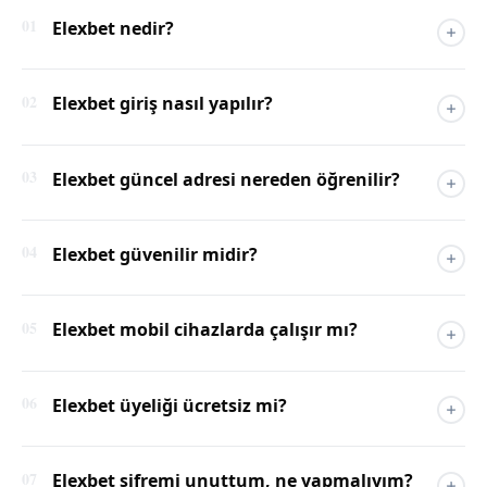
01
Elexbet nedir?
Elexbet, uluslararası lisans kapsamında faaliyet
02
Elexbet giriş nasıl yapılır?
gösteren, Türk kullanıcılara tam Türkçe arayüz ve 7/24
destek sunan dijital eğlence ve interaktif içerik
platformudur. Güvenlik odaklı altyapısı ve kesintisiz
tr.elexbetgir.com üzerinden doğrulanmış güncel
03
Elexbet güncel adresi nereden öğrenilir?
erişim altyapısıyla kullanıcı memnuniyetini öncelikli
Elexbet giriş adresini edinin. Adresi tarayıcınıza
hedef olarak benimseyen Elexbet, yıllar içinde güçlü
doğrudan yazın; URL'de kilit simgesi ve "https://"
bir üye tabanı oluşturmuştur.
olduğunu doğrulayın. Kullanıcı adı ve şifrenizi giriş
Elexbet güncel giriş adresi için tr.elexbetgir.com
04
Elexbet güvenilir midir?
formuna girin, Giriş butonuna tıklayın. 2FA aktifse
sayfasını düzenli olarak takip edin. Adres değişiklikleri
SMS ya da authenticator kodunuzu da girerek işlemi
anlık olarak güncellenmektedir. Arama motorlarından
tamamlayın.
ulaşılan sonuçlar her zaman resmi adres
Evet. Elexbet, uluslararası lisans çerçevesinde faaliyet
05
Elexbet mobil cihazlarda çalışır mı?
olmayabileceğinden, doğrulama için bu sayfayı
göstermekte olup bağımsız güvenlik denetimlerinden
kullanın ve adresi tarayıcınızda yer imi olarak
geçmektedir. 256-bit SSL şifreleme, TLS 1.3 protokolü
kaydedin.
ve yapay zeka destekli anomali tespiti, platformun
Evet. Elexbet'in 2026'da yenilenen duyarlı (responsive)
06
Elexbet üyeliği ücretsiz mi?
güvenlik standartlarını yüksek tutmaktadır.
arayüzü iOS ve Android'in tüm güncel sürümlerinde
sorunsuz çalışmaktadır. Ek uygulama indirmeye gerek
kalmadan mobil tarayıcıdan Elexbet giriş yapabilir,
Evet, Elexbet üyeliği tamamen ücretsizdir. Güncel
07
Elexbet şifremi unuttum, ne yapmalıyım?