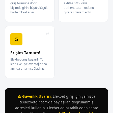
giriş formuna doğru
aktifse SMS veya
biçimde girin; büyük/küçük
authenticator kodunu
harfe dikkat edin.
girerek devam edin.
5
Erişim Tamam!
Elexbet giriş başarılı. Tüm
içerik ve üye avantajlarına
anında erişim sağladınız.
⚠ Güvenlik Uyarısı:
Elexbet giriş için yalnızca
tr.elexbetgir.com'da paylaşılan doğrulanmış
adresleri kullanın. Elexbet adını taklit eden sahte