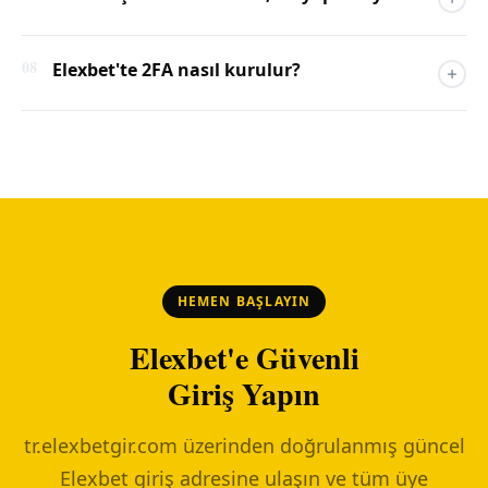
tüm özelliklere erişebilirsiniz.
adres üzerinden Kayıt Ol butonuna tıklayın, formu
doldurun ve e-posta veya SMS doğrulamasını
tamamlayın. Hesabınız hemen aktif olur ve hoş geldin
Elexbet giriş ekranındaki "Şifremi Unuttum"
08
Elexbet'te 2FA nasıl kurulur?
avantajlarına anında kavuşursunuz.
bağlantısına tıklayın. Üyelik e-posta adresinize
sıfırlama bağlantısı gönderilecektir. Bağlantı 15 dakika
geçerlidir. E-posta gelmezse spam klasörünüzü
Elexbet hesabınıza giriş yapın, sağ üstteki profil
kontrol edin; sorun devam ederse Elexbet canlı
menüsünden Güvenlik Ayarları'na gidin ve İki Faktörlü
desteğe başvurun.
Doğrulama seçeneğini aktif hale getirin. SMS veya
authenticator uygulama seçeneklerinden birini tercih
edin. SMS'e kıyasla authenticator uygulaması (Google,
Microsoft) SIM swap saldırılarına karşı çok daha
güvenlidir.
HEMEN BAŞLAYIN
Elexbet'e Güvenli
Giriş Yapın
tr.elexbetgir.com üzerinden doğrulanmış güncel
Elexbet giriş adresine ulaşın ve tüm üye