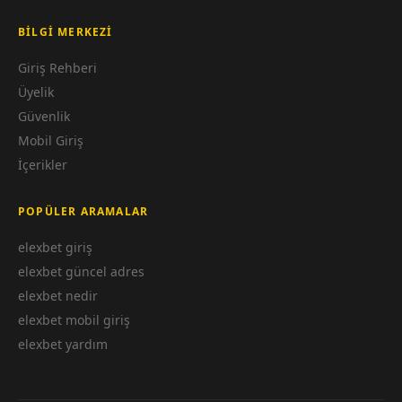
BILGI MERKEZI
Giriş Rehberi
Üyelik
Güvenlik
Mobil Giriş
İçerikler
POPÜLER ARAMALAR
elexbet giriş
elexbet güncel adres
elexbet nedir
elexbet mobil giriş
elexbet yardım