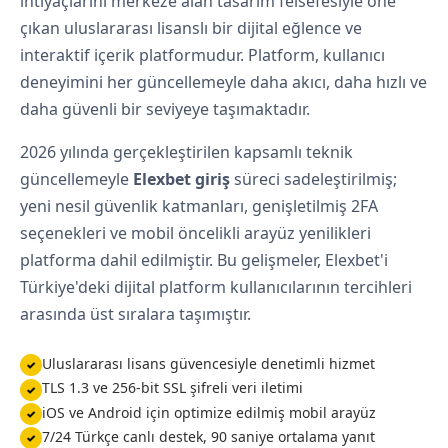
ihtiyaçlarını merkeze alan tasarım felsefesiyle öne
çıkan uluslararası lisanslı bir dijital eğlence ve
interaktif içerik platformudur. Platform, kullanıcı
deneyimini her güncellemeyle daha akıcı, daha hızlı ve
daha güvenli bir seviyeye taşımaktadır.
2026 yılında gerçekleştirilen kapsamlı teknik
güncellemeyle
Elexbet giriş
süreci sadeleştirilmiş;
yeni nesil güvenlik katmanları, genişletilmiş 2FA
seçenekleri ve mobil öncelikli arayüz yenilikleri
platforma dahil edilmiştir. Bu gelişmeler, Elexbet'i
Türkiye'deki dijital platform kullanıcılarının tercihleri
arasında üst sıralara taşımıştır.
Uluslararası lisans güvencesiyle denetimli hizmet
✓
TLS 1.3 ve 256-bit SSL şifreli veri iletimi
✓
iOS ve Android için optimize edilmiş mobil arayüz
✓
7/24 Türkçe canlı destek, 90 saniye ortalama yanıt
✓