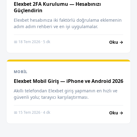
Elexbet 2FA Kurulumu — Hesabınızı
Güçlendirin
Elexbet hesabınıza iki faktörlü doğrulama eklemenin
adım adım rehberi ve en iyi uygulamalar.
Oku →
📅 18 Tem 2026 · 5 dk
MOBIL
Elexbet Mobil Giriş — iPhone ve Android 2026
Akıllı telefondan Elexbet giriş yapmanın en hızlı ve
güvenli yolu; tarayıcı karşılaştırması.
Oku →
📅 15 Tem 2026 · 4 dk