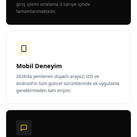
giriş işlemi ortalama 3 saniye içinde
tamamlanmaktadır.
Mobil Deneyim
2026'da yenilenen duyarlı arayüz; iOS ve
Android'in tüm güncel sürümlerinde ek uygulama
gerektirmeden tam erişim.