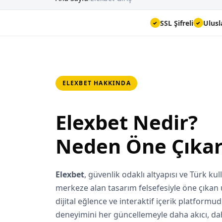
SSL Şifreli
Ulusl
✓
✓
ELEXBET HAKKINDA
Elexbet Nedir?
Neden Öne Çıkar
Elexbet
, güvenlik odaklı altyapısı ve Türk kull
merkeze alan tasarım felsefesiyle öne çıkan ul
dijital eğlence ve interaktif içerik platformud
deneyimini her güncellemeyle daha akıcı, dah