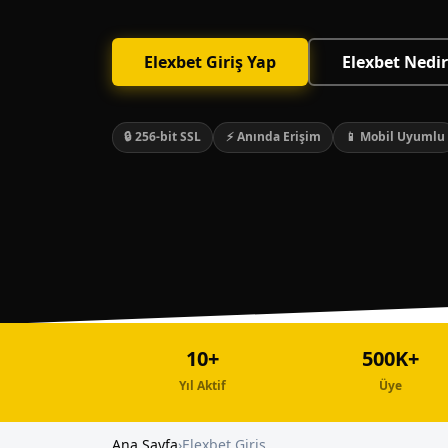
Elexbet Giriş Yap
Elexbet Nedir
🔒 256-bit SSL
⚡ Anında Erişim
📱 Mobil Uyumlu
10+
500K+
Yıl Aktif
Üye
Ana Sayfa
›
Elexbet Giriş