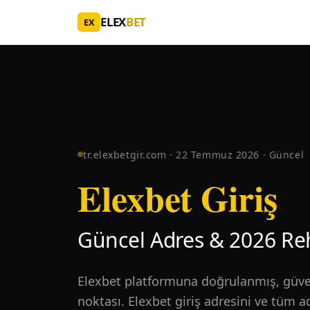
ELEX
BET
EX
tr.elexbetgir.com · 22 Temmuz 2026 · Güncel
Elexbet Giriş
Güncel Adres & 2026 Re
Elexbet platformuna doğrulanmış, güvenl
noktası. Elexbet giriş adresini ve tüm 