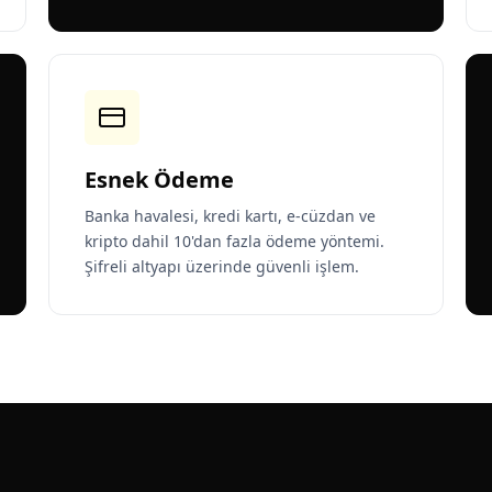
Esnek Ödeme
Banka havalesi, kredi kartı, e-cüzdan ve
kripto dahil 10'dan fazla ödeme yöntemi.
Şifreli altyapı üzerinde güvenli işlem.