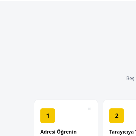
Beş 
1
2
Adresi Öğrenin
Tarayıcıya