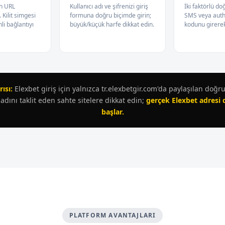
n URL
Kullanıcı adı ve şifrenizi giriş
İki faktörlü d
Kilit simgesi
formuna doğru biçimde girin;
SMS veya auth
nli bağlantıyı
büyük/küçük harfe dikkat edin.
kodunu girere
ısı:
Elexbet giriş için yalnızca tr.elexbetgir.com'da paylaşılan doğr
 adını taklit eden sahte sitelere dikkat edin;
gerçek Elexbet adresi d
başlar.
PLATFORM AVANTAJLARI