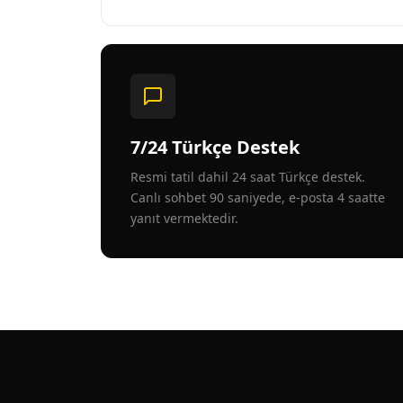
7/24 Türkçe Destek
Resmi tatil dahil 24 saat Türkçe destek.
Canlı sohbet 90 saniyede, e-posta 4 saatte
yanıt vermektedir.