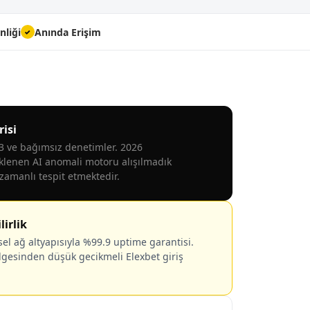
nliği
Anında Erişim
✓
isi
.3 ve bağımsız denetimler. 2026
klenen AI anomali motoru alışılmadık
 zamanlı tespit etmektedir.
lirlik
el ağ altyapısıyla %99.9 uptime garantisi.
lgesinden düşük gecikmeli Elexbet giriş