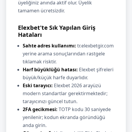
üyeliğiniz anında aktif olur. Üyelik
tamamen ücretsizdir.
Elexbet'te Sık Yapılan Giriş
Hataları
Sahte adres kullanımı:
tr.elexbetgir.com
yerine arama sonuçlarından rastgele
tıklamak risktir.
Harf büyüklüğü hatası:
Elexbet şifreleri
büyük/küçük harfe duyarlıdır.
Eski tarayıcı:
Elexbet 2026 arayüzü
modern standartlar gerektirmektedir;
tarayıcınızı güncel tutun.
2FA gecikmesi:
TOTP kodu 30 saniyede
yenilenir; kodun ekranda göründüğü
anda girin.