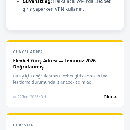
Güvensiz ağ:
Halka açık Wi-Fi'da Elexbet
giriş yaparken VPN kullanın.
GÜNCEL ADRES
Elexbet Giriş Adresi — Temmuz 2026
Doğrulanmış
Bu ay için doğrulanmış Elexbet giriş adresleri ve
kısıtlama durumunda izlenecek adımlar.
Oku →
📅 22 Tem 2026 · 3 dk
GÜVENLIK