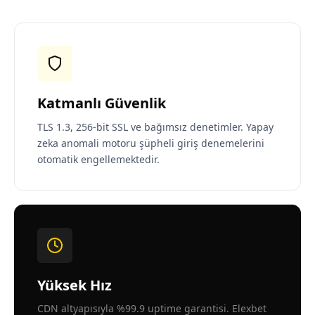
Katmanlı Güvenlik
TLS 1.3, 256-bit SSL ve bağımsız denetimler. Yapay
zeka anomali motoru şüpheli giriş denemelerini
otomatik engellemektedir.
Yüksek Hız
CDN altyapısıyla %99.9 uptime garantisi. Elexbet