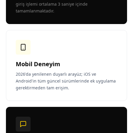
giriş işlemi ortalama 3 saniye içinde
tamamlanmaktadır.
Mobil Deneyim
2026'da yenilenen duyarlı arayüz; iOS ve
Android'in tüm güncel sürümlerinde ek uygulama
gerektirmeden tam erişim.