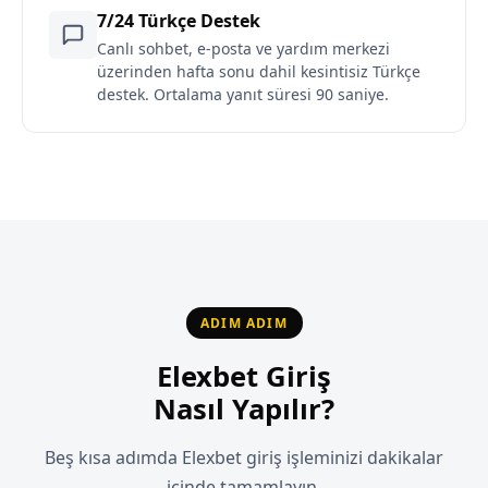
7/24 Türkçe Destek
Canlı sohbet, e-posta ve yardım merkezi
üzerinden hafta sonu dahil kesintisiz Türkçe
destek. Ortalama yanıt süresi 90 saniye.
ADIM ADIM
Elexbet Giriş
Nasıl Yapılır?
Beş kısa adımda Elexbet giriş işleminizi dakikalar
içinde tamamlayın.