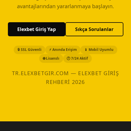
avantajlarından yararlanmaya başlayın.
Elexbet Giriş Yap
Sıkça Sorulanlar
🔒 SSL Güvenli
⚡ Anında Erişim
📱 Mobil Uyumlu
🌐 Lisanslı
🕐 7/24 Aktif
TR.ELEXBETGIR.COM — ELEXBET GİRİŞ
REHBERİ 2026