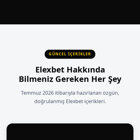
GÜNCEL İÇERIKLER
Elexbet Hakkında
Bilmeniz Gereken Her Şey
Temmuz 2026 itibarıyla hazırlanan özgün,
doğrulanmış Elexbet içerikleri.