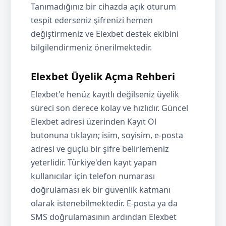
Tanımadığınız bir cihazda açık oturum
tespit ederseniz şifrenizi hemen
değiştirmeniz ve Elexbet destek ekibini
bilgilendirmeniz önerilmektedir.
Elexbet Üyelik Açma Rehberi
Elexbet'e henüz kayıtlı değilseniz üyelik
süreci son derece kolay ve hızlıdır. Güncel
Elexbet adresi üzerinden Kayıt Ol
butonuna tıklayın; isim, soyisim, e-posta
adresi ve güçlü bir şifre belirlemeniz
yeterlidir. Türkiye'den kayıt yapan
kullanıcılar için telefon numarası
doğrulaması ek bir güvenlik katmanı
olarak istenebilmektedir. E-posta ya da
SMS doğrulamasının ardından Elexbet