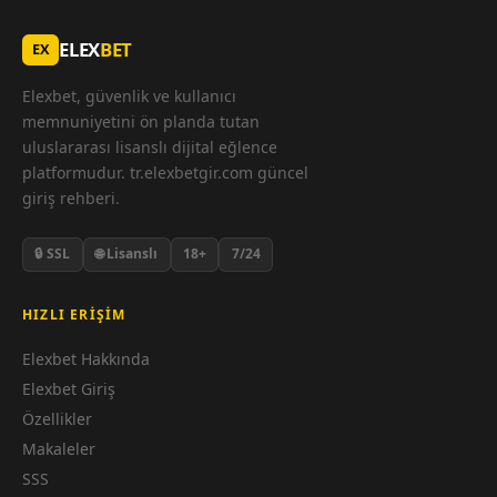
ELEX
BET
EX
Elexbet, güvenlik ve kullanıcı
memnuniyetini ön planda tutan
uluslararası lisanslı dijital eğlence
platformudur. tr.elexbetgir.com güncel
giriş rehberi.
🔒 SSL
🌐 Lisanslı
18+
7/24
HIZLI ERIŞIM
Elexbet Hakkında
Elexbet Giriş
Özellikler
Makaleler
SSS