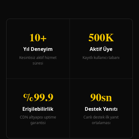
10+
500K
Yıl Deneyim
Aktif Üye
Kesintisiz aktif hizmet
Kayıtlı kullanıcı tabanı
süresi
%99.9
90sn
Erişilebilirlik
Destek Yanıtı
CDN altyapısı uptime
Canlı destek ilk yanıt
garantisi
ortalaması