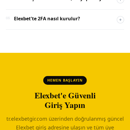
tüm özelliklere erişebilirsiniz.
adres üzerinden Kayıt Ol butonuna tıklayın, formu
doldurun ve e-posta veya SMS doğrulamasını
tamamlayın. Hesabınız hemen aktif olur ve hoş geldin
Elexbet giriş ekranındaki "Şifremi Unuttum"
08
Elexbet'te 2FA nasıl kurulur?
avantajlarına anında kavuşursunuz.
bağlantısına tıklayın. Üyelik e-posta adresinize
sıfırlama bağlantısı gönderilecektir. Bağlantı 15 dakika
geçerlidir. E-posta gelmezse spam klasörünüzü
Elexbet hesabınıza giriş yapın, sağ üstteki profil
kontrol edin; sorun devam ederse Elexbet canlı
menüsünden Güvenlik Ayarları'na gidin ve İki Faktörlü
desteğe başvurun.
Doğrulama seçeneğini aktif hale getirin. SMS veya
authenticator uygulama seçeneklerinden birini tercih
edin. SMS'e kıyasla authenticator uygulaması (Google,
Microsoft) SIM swap saldırılarına karşı çok daha
güvenlidir.
HEMEN BAŞLAYIN
Elexbet'e Güvenli
Giriş Yapın
tr.elexbetgir.com üzerinden doğrulanmış güncel
Elexbet giriş adresine ulaşın ve tüm üye