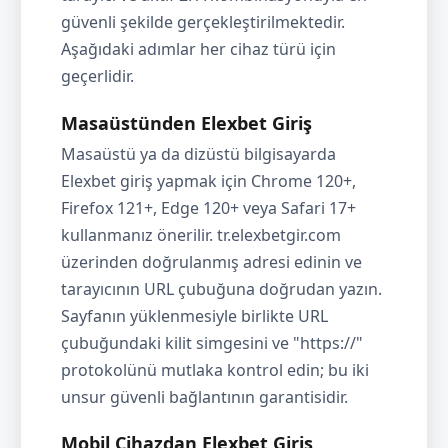
güvenli şekilde gerçekleştirilmektedir.
Aşağıdaki adımlar her cihaz türü için
geçerlidir.
Masaüstünden Elexbet Giriş
Masaüstü ya da dizüstü bilgisayarda
Elexbet giriş yapmak için Chrome 120+,
Firefox 121+, Edge 120+ veya Safari 17+
kullanmanız önerilir. tr.elexbetgir.com
üzerinden doğrulanmış adresi edinin ve
tarayıcının URL çubuğuna doğrudan yazın.
Sayfanın yüklenmesiyle birlikte URL
çubuğundaki kilit simgesini ve "https://"
protokolünü mutlaka kontrol edin; bu iki
unsur güvenli bağlantının garantisidir.
Mobil Cihazdan Elexbet Giriş