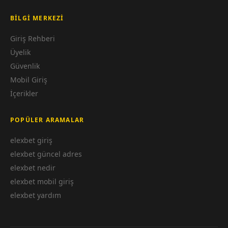
BILGI MERKEZI
Giriş Rehberi
Üyelik
Güvenlik
Mobil Giriş
İçerikler
POPÜLER ARAMALAR
elexbet giriş
elexbet güncel adres
elexbet nedir
elexbet mobil giriş
elexbet yardım