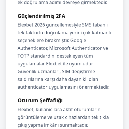
ek doğrulama adımı devreye girmektedir.
Güçlendirilmiş 2FA
Elexbet 2026 güncellemesiyle SMS tabanlı
tek faktörlü doğrulama yerini çok katmanlı
seçeneklere bırakmıştır. Google
Authenticator, Microsoft Authenticator ve
TOTP standardını destekleyen tüm
uygulamalar Elexbet ile uyumludur.
Güvenlik uzmanları, SIM değiştirme
saldırılarına karşı daha dayanıklı olan
authenticator uygulamasını önermektedir.
Oturum Şeffaflığı
Elexbet, kullanıcılara aktif oturumlarını
görüntüleme ve uzak cihazlardan tek tıkla
çıkış yapma imkânı sunmaktadır.