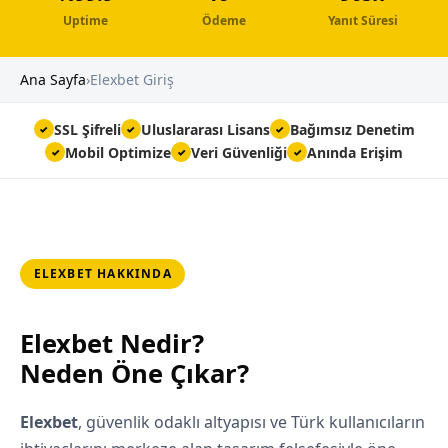
Uptime
Ödeme
Yanıt Süresi
Ana Sayfa
›
Elexbet Giriş
SSL Şifreli
Uluslararası Lisans
Bağımsız Denetim
✓
✓
✓
Mobil Optimize
Veri Güvenliği
Anında Erişim
✓
✓
✓
ELEXBET HAKKINDA
Elexbet Nedir?
Neden Öne Çıkar?
Elexbet
, güvenlik odaklı altyapısı ve Türk kullanıcıların