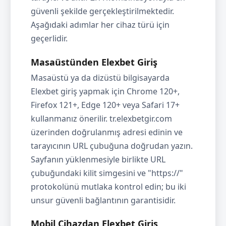
güvenli şekilde gerçekleştirilmektedir.
Aşağıdaki adımlar her cihaz türü için
geçerlidir.
Masaüstünden Elexbet Giriş
Masaüstü ya da dizüstü bilgisayarda
Elexbet giriş yapmak için Chrome 120+,
Firefox 121+, Edge 120+ veya Safari 17+
kullanmanız önerilir. tr.elexbetgir.com
üzerinden doğrulanmış adresi edinin ve
tarayıcının URL çubuğuna doğrudan yazın.
Sayfanın yüklenmesiyle birlikte URL
çubuğundaki kilit simgesini ve "https://"
protokolünü mutlaka kontrol edin; bu iki
unsur güvenli bağlantının garantisidir.
Mobil Cihazdan Elexbet Giriş