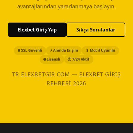
avantajlarından yararlanmaya başlayın.
Elexbet Giriş Yap
Sıkça Sorulanlar
🔒 SSL Güvenli
⚡ Anında Erişim
📱 Mobil Uyumlu
🌐 Lisanslı
🕐 7/24 Aktif
TR.ELEXBETGIR.COM — ELEXBET GİRİŞ
REHBERİ 2026