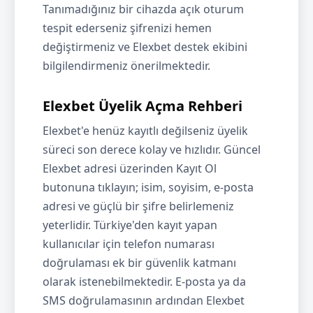
Tanımadığınız bir cihazda açık oturum
tespit ederseniz şifrenizi hemen
değiştirmeniz ve Elexbet destek ekibini
bilgilendirmeniz önerilmektedir.
Elexbet Üyelik Açma Rehberi
Elexbet'e henüz kayıtlı değilseniz üyelik
süreci son derece kolay ve hızlıdır. Güncel
Elexbet adresi üzerinden Kayıt Ol
butonuna tıklayın; isim, soyisim, e-posta
adresi ve güçlü bir şifre belirlemeniz
yeterlidir. Türkiye'den kayıt yapan
kullanıcılar için telefon numarası
doğrulaması ek bir güvenlik katmanı
olarak istenebilmektedir. E-posta ya da
SMS doğrulamasının ardından Elexbet