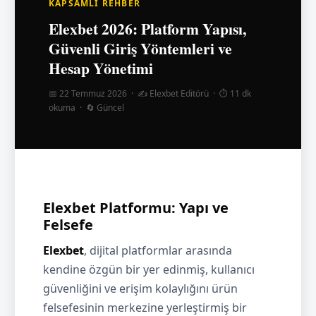
KAPSAMLI REHBER
Elexbet 2026: Platform Yapısı,
Güvenli Giriş Yöntemleri ve
Hesap Yönetimi
📅 22 Temmuz 2026 · ✍ Elexbet Editörü · ⏱ 11 dk
okuma · 🔄 Güncel
Elexbet Platformu: Yapı ve
Felsefe
Elexbet
, dijital platformlar arasında
kendine özgün bir yer edinmiş, kullanıcı
güvenliğini ve erişim kolaylığını ürün
felsefesinin merkezine yerleştirmiş bir