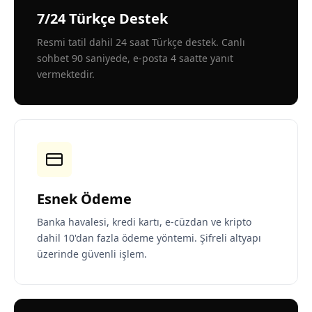
7/24 Türkçe Destek
Resmi tatil dahil 24 saat Türkçe destek. Canlı
sohbet 90 saniyede, e-posta 4 saatte yanıt
vermektedir.
Esnek Ödeme
Banka havalesi, kredi kartı, e-cüzdan ve kripto
dahil 10'dan fazla ödeme yöntemi. Şifreli altyapı
üzerinde güvenli işlem.