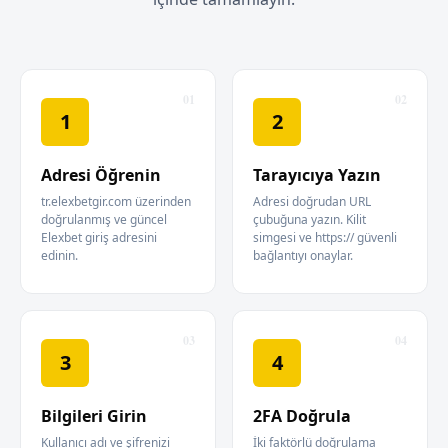
1
2
Adresi Öğrenin
Tarayıcıya Yazın
tr.elexbetgir.com üzerinden
Adresi doğrudan URL
doğrulanmış ve güncel
çubuğuna yazın. Kilit
Elexbet giriş adresini
simgesi ve https:// güvenli
edinin.
bağlantıyı onaylar.
3
4
Bilgileri Girin
2FA Doğrula
Kullanıcı adı ve şifrenizi
İki faktörlü doğrulama