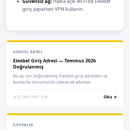
Güvensiz ağ:
Halka açık Wi-Fi'da Elexbet
giriş yaparken VPN kullanın.
GÜNCEL ADRES
Elexbet Giriş Adresi — Temmuz 2026
Doğrulanmış
Bu ay için doğrulanmış Elexbet giriş adresleri ve
kısıtlama durumunda izlenecek adımlar.
Oku →
📅 22 Tem 2026 · 3 dk
GÜVENLIK