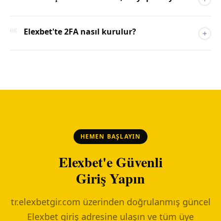
tüm özelliklere erişebilirsiniz.
adres üzerinden Kayıt Ol butonuna tıklayın, formu
doldurun ve e-posta veya SMS doğrulamasını
tamamlayın. Hesabınız hemen aktif olur ve hoş geldin
Elexbet giriş ekranındaki "Şifremi Unuttum"
08
Elexbet'te 2FA nasıl kurulur?
avantajlarına anında kavuşursunuz.
bağlantısına tıklayın. Üyelik e-posta adresinize
sıfırlama bağlantısı gönderilecektir. Bağlantı 15 dakika
geçerlidir. E-posta gelmezse spam klasörünüzü
Elexbet hesabınıza giriş yapın, sağ üstteki profil
kontrol edin; sorun devam ederse Elexbet canlı
menüsünden Güvenlik Ayarları'na gidin ve İki Faktörlü
desteğe başvurun.
Doğrulama seçeneğini aktif hale getirin. SMS veya
authenticator uygulama seçeneklerinden birini tercih
edin. SMS'e kıyasla authenticator uygulaması (Google,
Microsoft) SIM swap saldırılarına karşı çok daha
güvenlidir.
HEMEN BAŞLAYIN
Elexbet'e Güvenli
Giriş Yapın
tr.elexbetgir.com üzerinden doğrulanmış güncel
Elexbet giriş adresine ulaşın ve tüm üye