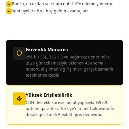
Banka, e-cüzdan ve kripto dahil 10+ ödeme yöntemi
✓
Yeni üyelere özel hoş geldin avantajları
✓
Güvenlik Mimarisi
256-bit SSL, TLS 1.3 ve bağımsız denetimler.
2026 güncellemesiyle eklenen AI anomali
motoru alışılmadık girişimleri gerçek zamanlı
tespit etmektedir.
Yüksek Erişilebilirlik
CDN destekli küresel ağ altyapısıyla %99.9
uptime garantisi. Türkiye'nin her bölgesinden
düşük gecikmeli Elexbet giriş deneyimi.