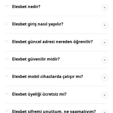
01
Elexbet nedir?
Elexbet, uluslararası lisans kapsamında faaliyet
02
Elexbet giriş nasıl yapılır?
gösteren, Türk kullanıcılara tam Türkçe arayüz ve 7/24
destek sunan dijital eğlence ve interaktif içerik
platformudur. Güvenlik odaklı altyapısı ve kesintisiz
tr.elexbetgir.com üzerinden doğrulanmış güncel
03
Elexbet güncel adresi nereden öğrenilir?
erişim altyapısıyla kullanıcı memnuniyetini öncelikli
Elexbet giriş adresini edinin. Adresi tarayıcınıza
hedef olarak benimseyen Elexbet, yıllar içinde güçlü
doğrudan yazın; URL'de kilit simgesi ve "https://"
bir üye tabanı oluşturmuştur.
olduğunu doğrulayın. Kullanıcı adı ve şifrenizi giriş
Elexbet güncel giriş adresi için tr.elexbetgir.com
04
Elexbet güvenilir midir?
formuna girin, Giriş butonuna tıklayın. 2FA aktifse
sayfasını düzenli olarak takip edin. Adres değişiklikleri
SMS ya da authenticator kodunuzu da girerek işlemi
anlık olarak güncellenmektedir. Arama motorlarından
tamamlayın.
ulaşılan sonuçlar her zaman resmi adres
Evet. Elexbet, uluslararası lisans çerçevesinde faaliyet
05
Elexbet mobil cihazlarda çalışır mı?
olmayabileceğinden, doğrulama için bu sayfayı
göstermekte olup bağımsız güvenlik denetimlerinden
kullanın ve adresi tarayıcınızda yer imi olarak
geçmektedir. 256-bit SSL şifreleme, TLS 1.3 protokolü
kaydedin.
ve yapay zeka destekli anomali tespiti, platformun
Evet. Elexbet'in 2026'da yenilenen duyarlı (responsive)
06
Elexbet üyeliği ücretsiz mi?
güvenlik standartlarını yüksek tutmaktadır.
arayüzü iOS ve Android'in tüm güncel sürümlerinde
sorunsuz çalışmaktadır. Ek uygulama indirmeye gerek
kalmadan mobil tarayıcıdan Elexbet giriş yapabilir,
Evet, Elexbet üyeliği tamamen ücretsizdir. Güncel
07
Elexbet şifremi unuttum, ne yapmalıyım?