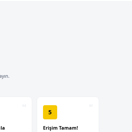
ayın.
5
la
Erişim Tamam!