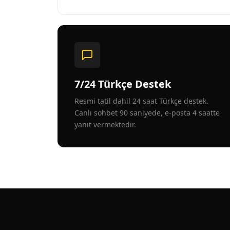
7/24 Türkçe Destek
Resmi tatil dahil 24 saat Türkçe destek.
Canlı sohbet 90 saniyede, e-posta 4 saatte
yanıt vermektedir.