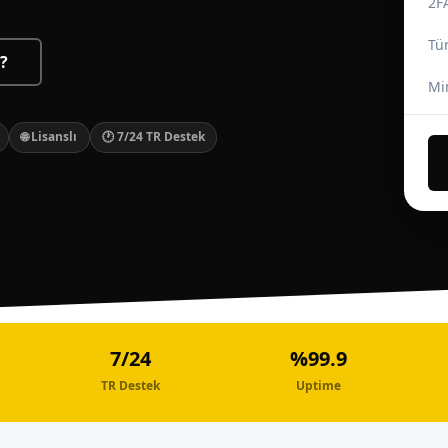
2F
Tü
?
Mi
🌐 Lisanslı
🕐 7/24 TR Destek
7/24
%99.9
TR Destek
Uptime