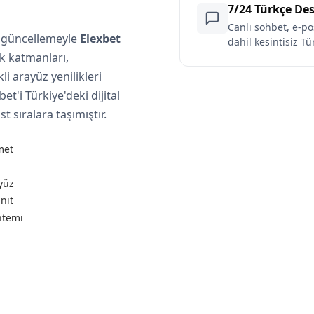
7/24 Türkçe De
Canlı sohbet, e-p
k güncellemeyle
Elexbet
dahil kesintisiz T
ik katmanları,
li arayüz yenilikleri
et'i Türkiye'deki dijital
t sıralara taşımıştır.
met
yüz
nıt
ntemi