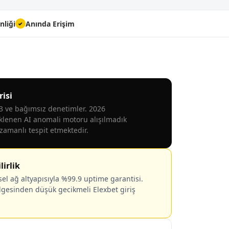
nliği
Anında Erişim
✓
isi
.3 ve bağımsız denetimler. 2026
klenen AI anomali motoru alışılmadık
 zamanlı tespit etmektedir.
lirlik
el ağ altyapısıyla %99.9 uptime garantisi.
lgesinden düşük gecikmeli Elexbet giriş