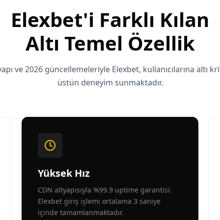
Elexbet'i Farklı Kılan
Altı Temel Özellik
apı ve 2026 güncellemeleriyle Elexbet, kullanıcılarına altı kr
üstün deneyim sunmaktadır.
Yüksek Hız
CDN altyapısıyla %99.9 uptime garantisi.
Elexbet giriş işlemi ortalama 3 saniye
içinde tamamlanmaktadır.