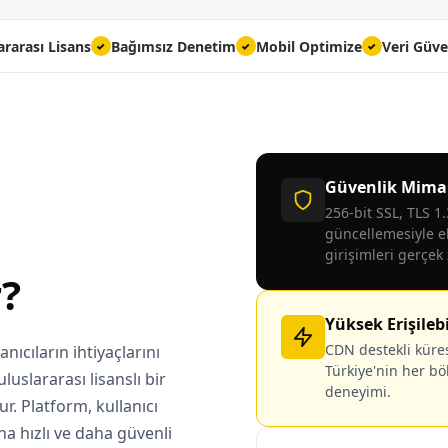
ararası Lisans
Bağımsız Denetim
Mobil Optimize
Veri Güve
✓
✓
✓
Güvenlik Mimar
256-bit SSL, TLS 1
güncellemesiyle e
girişimleri gerçek
?
Yüksek Erişilebi
CDN destekli küres
anıcıların ihtiyaçlarını
Türkiye'nin her bö
uslararası lisanslı bir
deneyimi.
ur. Platform, kullanıcı
a hızlı ve daha güvenli