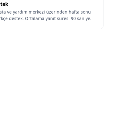
stek
osta ve yardım merkezi üzerinden hafta sonu
ürkçe destek. Ortalama yanıt süresi 90 saniye.