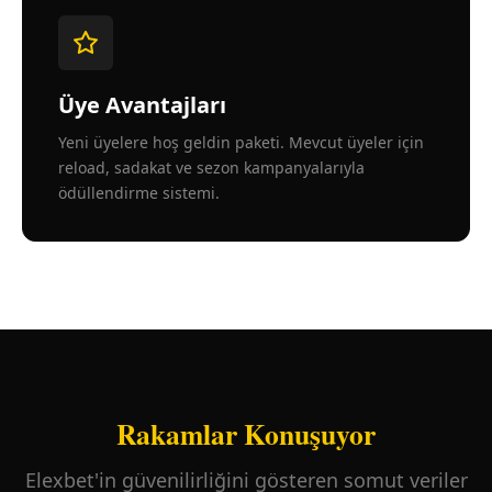
Üye Avantajları
Yeni üyelere hoş geldin paketi. Mevcut üyeler için
reload, sadakat ve sezon kampanyalarıyla
ödüllendirme sistemi.
Rakamlar Konuşuyor
Elexbet'in güvenilirliğini gösteren somut veriler