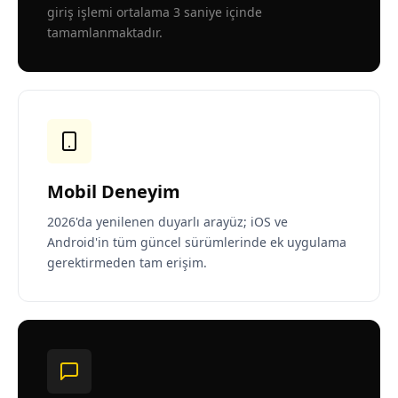
giriş işlemi ortalama 3 saniye içinde
tamamlanmaktadır.
Mobil Deneyim
2026'da yenilenen duyarlı arayüz; iOS ve
Android'in tüm güncel sürümlerinde ek uygulama
gerektirmeden tam erişim.