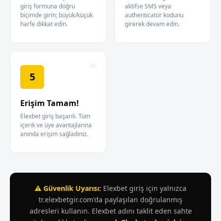
giriş formuna doğru
aktifse SMS veya
biçimde girin; büyük/küçük
authenticator kodunu
harfe dikkat edin.
girerek devam edin.
5
Erişim Tamam!
Elexbet giriş başarılı. Tüm
içerik ve üye avantajlarına
anında erişim sağladınız.
⚠ Güvenlik Uyarısı:
Elexbet giriş için yalnızca
tr.elexbetgir.com'da paylaşılan doğrulanmış
adresleri kullanın. Elexbet adını taklit eden sahte