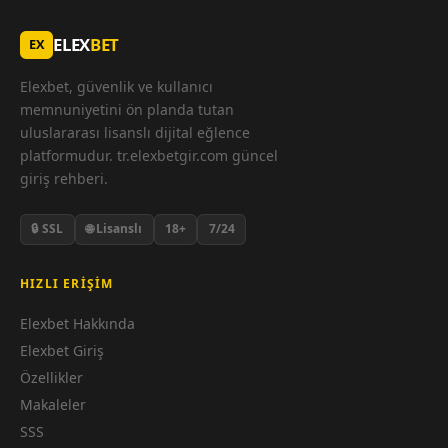
ELEX
BET
EX
Elexbet, güvenlik ve kullanıcı
memnuniyetini ön planda tutan
uluslararası lisanslı dijital eğlence
platformudur. tr.elexbetgir.com güncel
giriş rehberi.
🔒 SSL
🌐 Lisanslı
18+
7/24
HIZLI ERIŞIM
Elexbet Hakkında
Elexbet Giriş
Özellikler
Makaleler
SSS