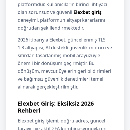
platformdur. Kullanıcıların birincil ihtiyacı
olan sorunsuz ve güvenli
Elexbet giriş
deneyimi, platformun altyapı kararlarını
doğrudan şekillendirmektedir.
2026 itibarıyla Elexbet, güncellenmiş TLS
1.3 altyapısı, AI destekli güvenlik motoru ve
sıfırdan tasarlanmış mobil arayüzüyle
önemli bir dönüşüm geçirmiştir. Bu
dönüşüm, mevcut üyelerin geri bildirimleri
ve bağımsız güvenlik denetimleri temel
alınarak gerçekleştirilmiştir.
Elexbet Giriş: Eksiksiz 2026
Rehberi
Elexbet giriş işlemi; doğru adres, güncel
tarayıcı ve aktif 2FA kombinasyonuyla en