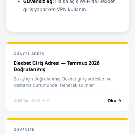
Güvensiz ağ:
Halka açık Wi-Fi'da Elexbet
giriş yaparken VPN kullanın.
GÜNCEL ADRES
Elexbet Giriş Adresi — Temmuz 2026
Doğrulanmış
Bu ay için doğrulanmış Elexbet giriş adresleri ve
kısıtlama durumunda izlenecek adımlar.
Oku →
📅 22 Tem 2026 · 3 dk
GÜVENLIK