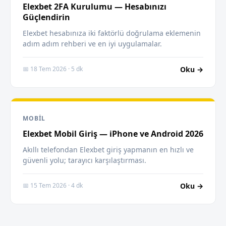
Elexbet 2FA Kurulumu — Hesabınızı
Güçlendirin
Elexbet hesabınıza iki faktörlü doğrulama eklemenin
adım adım rehberi ve en iyi uygulamalar.
Oku →
📅 18 Tem 2026 · 5 dk
MOBIL
Elexbet Mobil Giriş — iPhone ve Android 2026
Akıllı telefondan Elexbet giriş yapmanın en hızlı ve
güvenli yolu; tarayıcı karşılaştırması.
Oku →
📅 15 Tem 2026 · 4 dk