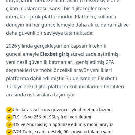
ihtiyaçlarını merkeze alan tasarım felsefesiyle öne
çıkan uluslararası lisanslı bir dijital eğlence ve
interaktif içerik platformudur. Platform, kullanıcı
deneyimini her güncellemeyle daha akıcı, daha hızlı ve
daha güvenli bir seviyeye taşımaktadır.
2026 yılında gerçekleştirilen kapsamlı teknik
güncellemeyle
Elexbet giriş
süreci sadeleştirilmiş;
yeni nesil güvenlik katmanları, genişletilmiş 2FA
seçenekleri ve mobil öncelikli arayüz yenilikleri
platforma dahil edilmiştir. Bu gelişmeler, Elexbet'i
Türkiye'deki dijital platform kullanıcılarının tercihleri
arasında üst sıralara taşımıştır.
Uluslararası lisans güvencesiyle denetimli hizmet
✓
TLS 1.3 ve 256-bit SSL şifreli veri iletimi
✓
iOS ve Android için optimize edilmiş mobil arayüz
✓
7/24 Türkçe canlı destek, 90 saniye ortalama yanıt
✓