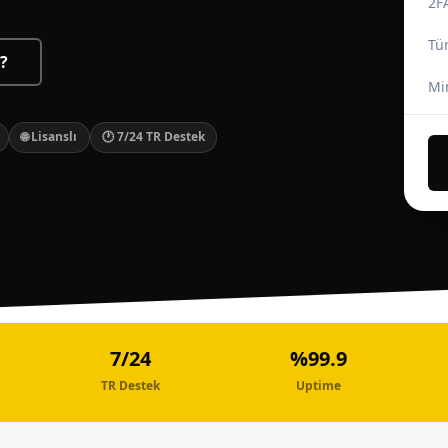
2F
Tü
?
Mi
🌐 Lisanslı
🕐 7/24 TR Destek
7/24
%99.9
TR Destek
Uptime