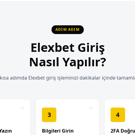
ADIM ADIM
Elexbet Giriş
Nasıl Yapılır?
kısa adımda Elexbet giriş işleminizi dakikalar içinde tamaml
3
4
 Yazın
Bilgileri Girin
2FA Doğru