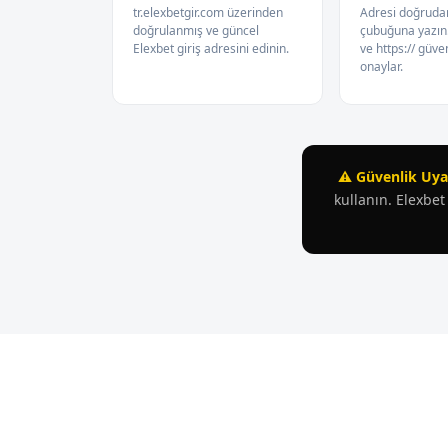
tr.elexbetgir.com üzerinden
Adresi doğruda
doğrulanmış ve güncel
çubuğuna yazın. 
Elexbet giriş adresini edinin.
ve https:// güve
onaylar.
⚠ Güvenlik Uyar
kullanın. Elexbet