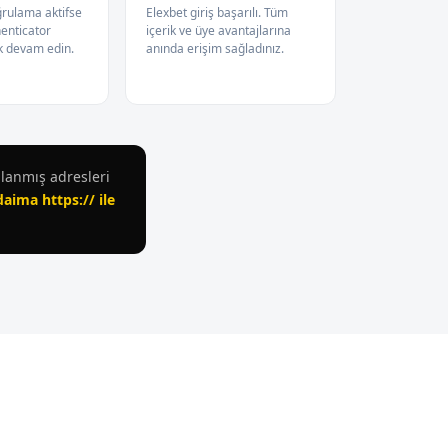
oğrulama aktifse
Elexbet giriş başarılı. Tüm
enticator
içerik ve üye avantajlarına
k devam edin.
anında erişim sağladınız.
ulanmış adresleri
aima https:// ile