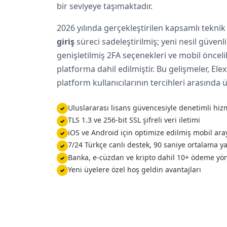
bir seviyeye taşımaktadır.
2026 yılında gerçekleştirilen kapsamlı tekni
giriş
süreci sadeleştirilmiş; yeni nesil güvenl
genişletilmiş 2FA seçenekleri ve mobil öncelik
platforma dahil edilmiştir. Bu gelişmeler, Elexb
platform kullanıcılarının tercihleri arasında üs
Uluslararası lisans güvencesiyle denetimli hiz
✓
TLS 1.3 ve 256-bit SSL şifreli veri iletimi
✓
iOS ve Android için optimize edilmiş mobil ara
✓
7/24 Türkçe canlı destek, 90 saniye ortalama ya
✓
Banka, e-cüzdan ve kripto dahil 10+ ödeme yö
✓
Yeni üyelere özel hoş geldin avantajları
✓