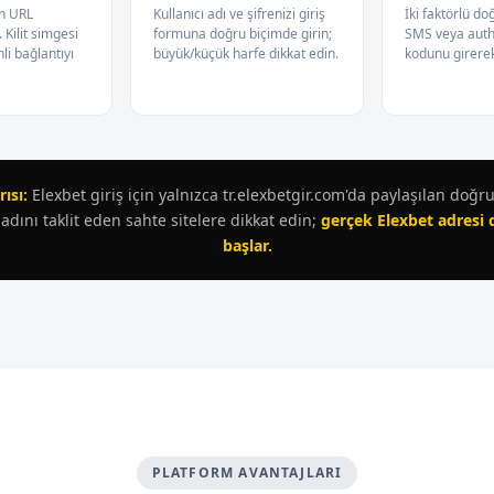
n URL
Kullanıcı adı ve şifrenizi giriş
İki faktörlü d
Kilit simgesi
formuna doğru biçimde girin;
SMS veya auth
nli bağlantıyı
büyük/küçük harfe dikkat edin.
kodunu girere
ısı:
Elexbet giriş için yalnızca tr.elexbetgir.com'da paylaşılan doğr
 adını taklit eden sahte sitelere dikkat edin;
gerçek Elexbet adresi d
başlar.
PLATFORM AVANTAJLARI