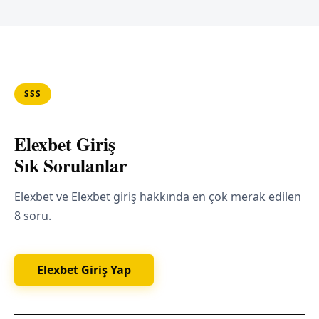
SSS
Elexbet Giriş
Sık Sorulanlar
Elexbet ve Elexbet giriş hakkında en çok merak edilen
8 soru.
Elexbet Giriş Yap