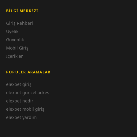
BILGI MERKEZI
Giriş Rehberi
Üyelik
Güvenlik
Mobil Giriş
İçerikler
POPÜLER ARAMALAR
elexbet giriş
elexbet güncel adres
elexbet nedir
elexbet mobil giriş
elexbet yardım