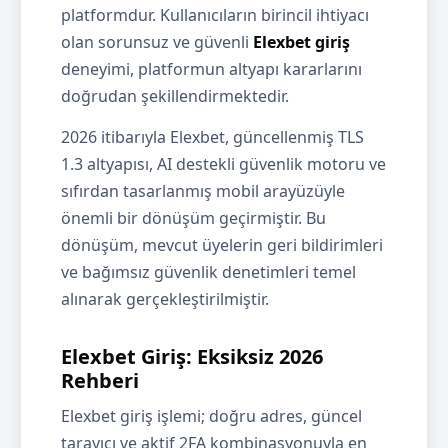
platformdur. Kullanıcıların birincil ihtiyacı
olan sorunsuz ve güvenli
Elexbet giriş
deneyimi, platformun altyapı kararlarını
doğrudan şekillendirmektedir.
2026 itibarıyla Elexbet, güncellenmiş TLS
1.3 altyapısı, AI destekli güvenlik motoru ve
sıfırdan tasarlanmış mobil arayüzüyle
önemli bir dönüşüm geçirmiştir. Bu
dönüşüm, mevcut üyelerin geri bildirimleri
ve bağımsız güvenlik denetimleri temel
alınarak gerçekleştirilmiştir.
Elexbet Giriş: Eksiksiz 2026
Rehberi
Elexbet giriş işlemi; doğru adres, güncel
tarayıcı ve aktif 2FA kombinasyonuyla en