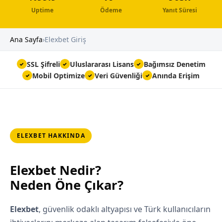
Uptime
Ödeme
Yanıt Süresi
Ana Sayfa
›
Elexbet Giriş
SSL Şifreli
Uluslararası Lisans
Bağımsız Denetim
✓
✓
✓
Mobil Optimize
Veri Güvenliği
Anında Erişim
✓
✓
✓
ELEXBET HAKKINDA
Elexbet Nedir?
Neden Öne Çıkar?
Elexbet
, güvenlik odaklı altyapısı ve Türk kullanıcıların