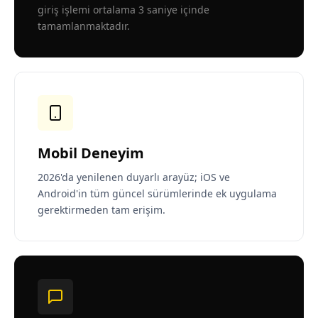
giriş işlemi ortalama 3 saniye içinde
tamamlanmaktadır.
Mobil Deneyim
2026'da yenilenen duyarlı arayüz; iOS ve
Android'in tüm güncel sürümlerinde ek uygulama
gerektirmeden tam erişim.