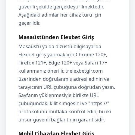
güvenli şekilde gerçekleştirilmektedir.
Aşağıdaki adımlar her cihaz türü için
geçerlidir.
Masaüstünden Elexbet Giriş
Masaüstü ya da dizüstü bilgisayarda
Elexbet giriş yapmak için Chrome 120+,
Firefox 121+, Edge 120+ veya Safari 17+
kullanmanız önerilir. tr.elexbetgir.com
üzerinden doğrulanmış adresi edinin ve
tarayıcının URL çubuğuna doğrudan yazın.
Sayfanın yüklenmesiyle birlikte URL
çubuğundaki kilit simgesini ve "https://"
protokolünü mutlaka kontrol edin; bu iki
unsur güvenli bağlantının garantisidir.
Mobil Cihazdan Elexbet Giriş