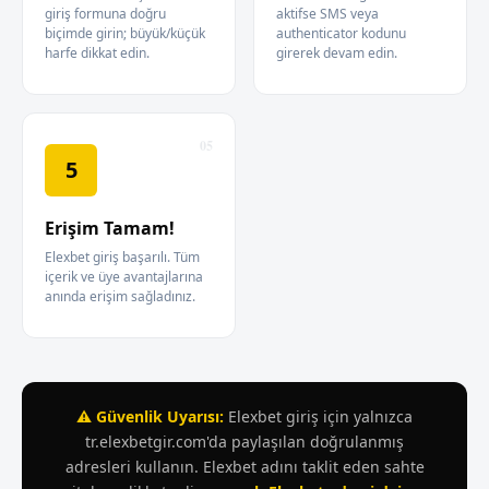
giriş formuna doğru
aktifse SMS veya
biçimde girin; büyük/küçük
authenticator kodunu
harfe dikkat edin.
girerek devam edin.
5
Erişim Tamam!
Elexbet giriş başarılı. Tüm
içerik ve üye avantajlarına
anında erişim sağladınız.
⚠ Güvenlik Uyarısı:
Elexbet giriş için yalnızca
tr.elexbetgir.com'da paylaşılan doğrulanmış
adresleri kullanın. Elexbet adını taklit eden sahte