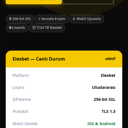
🔒 256-bit SSL
⚡ Anında Erişim
📱 Mobil Uyumlu
🌐 Lisanslı
🕐 7/24 TR Destek
Elexbet — Canlı Durum
Aktif
Platform
Elexbet
Lisans
Uluslararası
Şifreleme
256-bit SSL
Protokol
TLS 1.3
Mobil Destek
iOS & Android