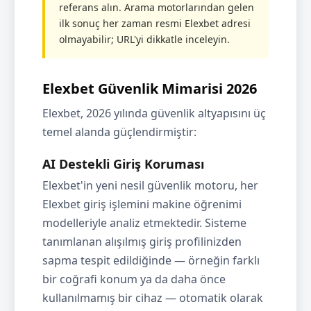
referans alın. Arama motorlarından gelen
ilk sonuç her zaman resmi Elexbet adresi
olmayabilir; URL'yi dikkatle inceleyin.
Elexbet Güvenlik Mimarisi 2026
Elexbet, 2026 yılında güvenlik altyapısını üç
temel alanda güçlendirmiştir:
AI Destekli Giriş Koruması
Elexbet'in yeni nesil güvenlik motoru, her
Elexbet giriş işlemini makine öğrenimi
modelleriyle analiz etmektedir. Sisteme
tanımlanan alışılmış giriş profilinizden
sapma tespit edildiğinde — örneğin farklı
bir coğrafi konum ya da daha önce
kullanılmamış bir cihaz — otomatik olarak