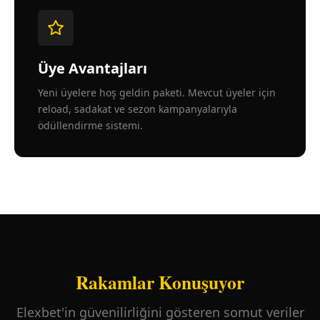
Üye Avantajları
Yeni üyelere hoş geldin paketi. Mevcut üyeler için
reload, sadakat ve sezon kampanyalarıyla
ödüllendirme sistemi.
Rakamlar Konuşuyor
Elexbet'in güvenilirliğini gösteren somut veriler