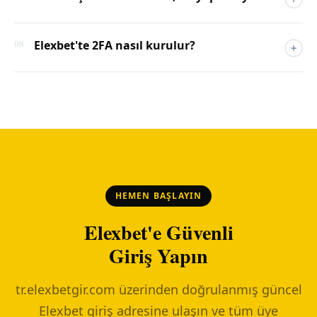
tüm özelliklere erişebilirsiniz.
adres üzerinden Kayıt Ol butonuna tıklayın, formu
doldurun ve e-posta veya SMS doğrulamasını
tamamlayın. Hesabınız hemen aktif olur ve hoş geldin
Elexbet giriş ekranındaki "Şifremi Unuttum"
08
Elexbet'te 2FA nasıl kurulur?
avantajlarına anında kavuşursunuz.
bağlantısına tıklayın. Üyelik e-posta adresinize
sıfırlama bağlantısı gönderilecektir. Bağlantı 15 dakika
geçerlidir. E-posta gelmezse spam klasörünüzü
Elexbet hesabınıza giriş yapın, sağ üstteki profil
kontrol edin; sorun devam ederse Elexbet canlı
menüsünden Güvenlik Ayarları'na gidin ve İki Faktörlü
desteğe başvurun.
Doğrulama seçeneğini aktif hale getirin. SMS veya
authenticator uygulama seçeneklerinden birini tercih
edin. SMS'e kıyasla authenticator uygulaması (Google,
Microsoft) SIM swap saldırılarına karşı çok daha
güvenlidir.
HEMEN BAŞLAYIN
Elexbet'e Güvenli
Giriş Yapın
tr.elexbetgir.com üzerinden doğrulanmış güncel
Elexbet giriş adresine ulaşın ve tüm üye