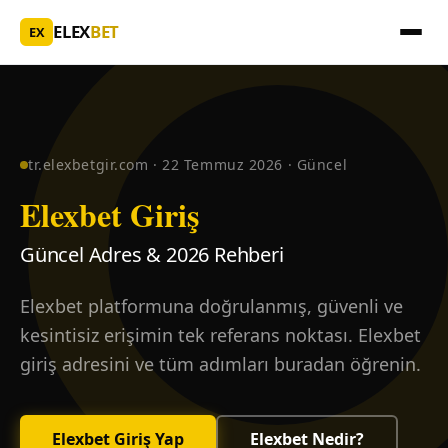
ELEX
BET
EX
tr.elexbetgir.com · 22 Temmuz 2026 · Güncel
Elexbet Giriş
Güncel Adres & 2026 Rehberi
Elexbet platformuna doğrulanmış, güvenli ve
kesintisiz erişimin tek referans noktası. Elexbet
giriş adresini ve tüm adımları buradan öğrenin.
Elexbet Giriş Yap
Elexbet Nedir?