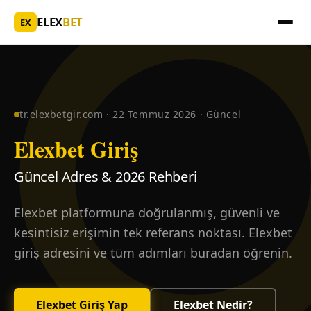
ELEX
BET
EX
tr.elexbetgir.com · 22 Temmuz 2026 · Güncel
Elexbet Giriş
Güncel Adres & 2026 Rehberi
Elexbet platformuna doğrulanmış, güvenli ve
kesintisiz erişimin tek referans noktası. Elexbet
giriş adresini ve tüm adımları buradan öğrenin.
Elexbet Giriş Yap
Elexbet Nedir?