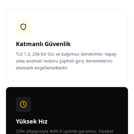
Katmanlı Güvenlik
TLS 1.3, 256-bit SSL ve bağımsız denetimler. Yapay
zeka anomali motoru şüpheli giriş denemelerini
otomatik engellemektedir.
Yüksek Hız
CDN altyapısıyla %99.9 uptime garantisi. Elexbet