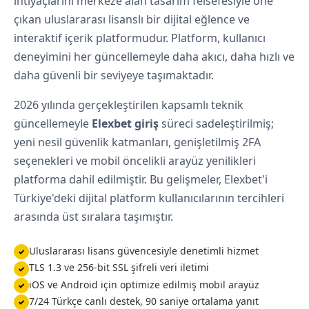
ihtiyaçlarını merkeze alan tasarım felsefesiyle öne
çıkan uluslararası lisanslı bir dijital eğlence ve
interaktif içerik platformudur. Platform, kullanıcı
deneyimini her güncellemeyle daha akıcı, daha hızlı ve
daha güvenli bir seviyeye taşımaktadır.
2026 yılında gerçekleştirilen kapsamlı teknik
güncellemeyle
Elexbet giriş
süreci sadeleştirilmiş;
yeni nesil güvenlik katmanları, genişletilmiş 2FA
seçenekleri ve mobil öncelikli arayüz yenilikleri
platforma dahil edilmiştir. Bu gelişmeler, Elexbet'i
Türkiye'deki dijital platform kullanıcılarının tercihleri
arasında üst sıralara taşımıştır.
Uluslararası lisans güvencesiyle denetimli hizmet
✓
TLS 1.3 ve 256-bit SSL şifreli veri iletimi
✓
iOS ve Android için optimize edilmiş mobil arayüz
✓
7/24 Türkçe canlı destek, 90 saniye ortalama yanıt
✓