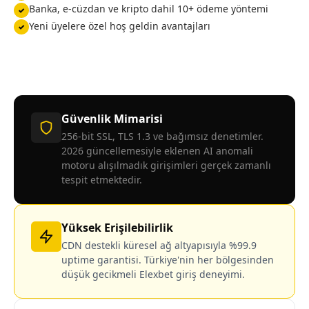
Banka, e-cüzdan ve kripto dahil 10+ ödeme yöntemi
✓
Yeni üyelere özel hoş geldin avantajları
✓
Güvenlik Mimarisi
256-bit SSL, TLS 1.3 ve bağımsız denetimler.
2026 güncellemesiyle eklenen AI anomali
motoru alışılmadık girişimleri gerçek zamanlı
tespit etmektedir.
Yüksek Erişilebilirlik
CDN destekli küresel ağ altyapısıyla %99.9
uptime garantisi. Türkiye'nin her bölgesinden
düşük gecikmeli Elexbet giriş deneyimi.