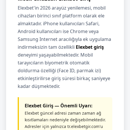
Elexbet'in 2026 arayüz yenilemesi, mobil
cihazları birinci sınıf platform olarak ele
almaktadır. iPhone kullanıcıları Safari,
Android kullanıcıları ise Chrome veya
Samsung Internet aracılığıyla ek uygulama
indirmeksizin tam özellikli
Elexbet giriş
deneyimi yaşayabilmektedir. Mobil
tarayıcıların biyometrik otomatik
doldurma özelliği (Face ID, parmak izi)
etkinleştirilirse giriş süresi birkaç saniyeye
kadar düşmektedir.
Elexbet Giriş — Önemli Uyarı:
Elexbet güncel adresi zaman zaman ağ
kısıtlamaları nedeniyle değişebilmektedir.
Adresler için yalnızca tr.elexbetgir.com'u