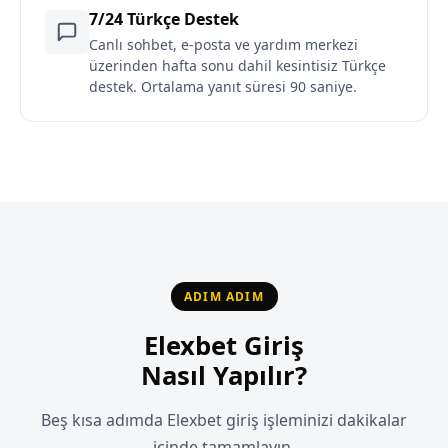
7/24 Türkçe Destek
Canlı sohbet, e-posta ve yardım merkezi
üzerinden hafta sonu dahil kesintisiz Türkçe
destek. Ortalama yanıt süresi 90 saniye.
ADIM ADIM
Elexbet Giriş
Nasıl Yapılır?
Beş kısa adımda Elexbet giriş işleminizi dakikalar
içinde tamamlayın.