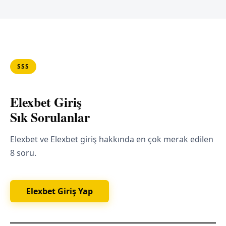
SSS
Elexbet Giriş
Sık Sorulanlar
Elexbet ve Elexbet giriş hakkında en çok merak edilen
8 soru.
Elexbet Giriş Yap