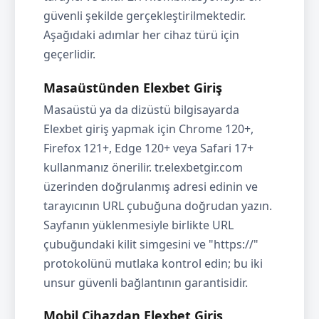
güvenli şekilde gerçekleştirilmektedir.
Aşağıdaki adımlar her cihaz türü için
geçerlidir.
Masaüstünden Elexbet Giriş
Masaüstü ya da dizüstü bilgisayarda
Elexbet giriş yapmak için Chrome 120+,
Firefox 121+, Edge 120+ veya Safari 17+
kullanmanız önerilir. tr.elexbetgir.com
üzerinden doğrulanmış adresi edinin ve
tarayıcının URL çubuğuna doğrudan yazın.
Sayfanın yüklenmesiyle birlikte URL
çubuğundaki kilit simgesini ve "https://"
protokolünü mutlaka kontrol edin; bu iki
unsur güvenli bağlantının garantisidir.
Mobil Cihazdan Elexbet Giriş