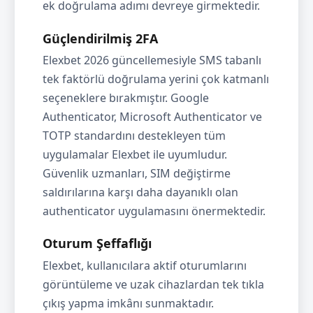
ek doğrulama adımı devreye girmektedir.
Güçlendirilmiş 2FA
Elexbet 2026 güncellemesiyle SMS tabanlı
tek faktörlü doğrulama yerini çok katmanlı
seçeneklere bırakmıştır. Google
Authenticator, Microsoft Authenticator ve
TOTP standardını destekleyen tüm
uygulamalar Elexbet ile uyumludur.
Güvenlik uzmanları, SIM değiştirme
saldırılarına karşı daha dayanıklı olan
authenticator uygulamasını önermektedir.
Oturum Şeffaflığı
Elexbet, kullanıcılara aktif oturumlarını
görüntüleme ve uzak cihazlardan tek tıkla
çıkış yapma imkânı sunmaktadır.