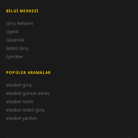
BILGI MERKEZI
Giriş Rehberi
Üyelik
Güvenlik
Mobil Giriş
İçerikler
POPÜLER ARAMALAR
elexbet giriş
elexbet güncel adres
elexbet nedir
elexbet mobil giriş
elexbet yardım