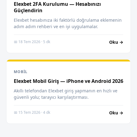
Elexbet 2FA Kurulumu — Hesabınızı
Güçlendirin
Elexbet hesabınıza iki faktörlü doğrulama eklemenin
adım adım rehberi ve en iyi uygulamalar.
Oku →
📅 18 Tem 2026 · 5 dk
MOBIL
Elexbet Mobil Giriş — iPhone ve Android 2026
Akıllı telefondan Elexbet giriş yapmanın en hızlı ve
güvenli yolu; tarayıcı karşılaştırması.
Oku →
📅 15 Tem 2026 · 4 dk