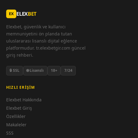
ELEX
BET
EX
Elexbet, güvenlik ve kullanıcı
memnuniyetini ön planda tutan
uluslararası lisanslı dijital eğlence
platformudur. tr.elexbetgir.com güncel
giriş rehberi.
🔒 SSL
🌐 Lisanslı
18+
7/24
HIZLI ERIŞIM
Elexbet Hakkında
Elexbet Giriş
Özellikler
Makaleler
SSS