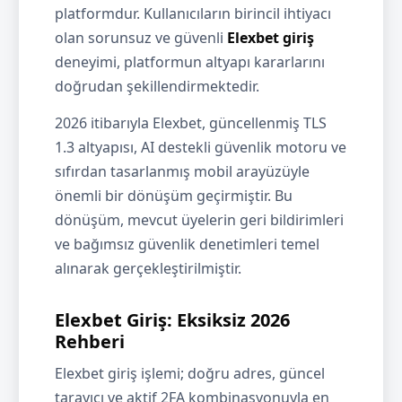
platformdur. Kullanıcıların birincil ihtiyacı
olan sorunsuz ve güvenli
Elexbet giriş
deneyimi, platformun altyapı kararlarını
doğrudan şekillendirmektedir.
2026 itibarıyla Elexbet, güncellenmiş TLS
1.3 altyapısı, AI destekli güvenlik motoru ve
sıfırdan tasarlanmış mobil arayüzüyle
önemli bir dönüşüm geçirmiştir. Bu
dönüşüm, mevcut üyelerin geri bildirimleri
ve bağımsız güvenlik denetimleri temel
alınarak gerçekleştirilmiştir.
Elexbet Giriş: Eksiksiz 2026
Rehberi
Elexbet giriş işlemi; doğru adres, güncel
tarayıcı ve aktif 2FA kombinasyonuyla en