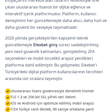
ihtiyaçlarını merkeze alan tasarım felsefesiyle öne
çıkan uluslararası lisanslı bir dijital eğlence ve
interaktif içerik platformudur. Platform, kullanıcı
deneyimini her güncellemeyle daha akıcı, daha hızlı ve
daha güvenli bir seviyeye taşımaktadır.
2026 yılında gerçekleştirilen kapsamlı teknik
güncellemeyle
Elexbet giriş
süreci sadeleştirilmiş;
yeni nesil güvenlik katmanları, genişletilmiş 2FA
seçenekleri ve mobil öncelikli arayüz yenilikleri
platforma dahil edilmiştir. Bu gelişmeler, Elexbet'i
Türkiye'deki dijital platform kullanıcılarının tercihleri
arasında üst sıralara taşımıştır.
Uluslararası lisans güvencesiyle denetimli hizmet
✓
TLS 1.3 ve 256-bit SSL şifreli veri iletimi
✓
iOS ve Android için optimize edilmiş mobil arayüz
✓
7/24 Türkçe canlı destek, 90 saniye ortalama yanıt
✓