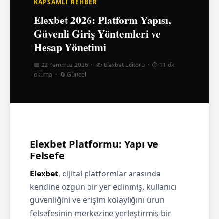
KAPSAMLI REHBER
Elexbet 2026: Platform Yapısı,
Güvenli Giriş Yöntemleri ve
Hesap Yönetimi
📅 22 Temmuz 2026 · ✍ Elexbet Editörü · ⏱ 11 dk
okuma · 🔄 Güncel
Elexbet Platformu: Yapı ve
Felsefe
Elexbet
, dijital platformlar arasında
kendine özgün bir yer edinmiş, kullanıcı
güvenliğini ve erişim kolaylığını ürün
felsefesinin merkezine yerleştirmiş bir