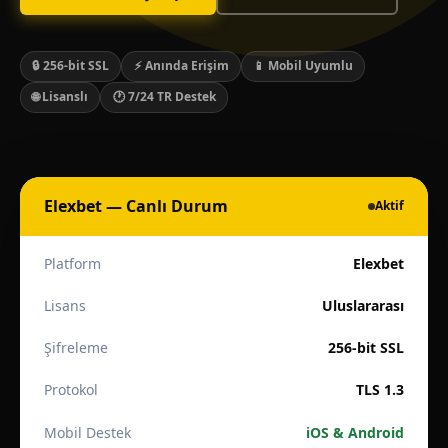
🔒 256-bit SSL
⚡ Anında Erişim
📱 Mobil Uyumlu
🌐 Lisanslı
🕐 7/24 TR Destek
Elexbet — Canlı Durum
Aktif
Platform
Elexbet
Lisans
Uluslararası
Şifreleme
256-bit SSL
Protokol
TLS 1.3
Mobil Destek
iOS & Android