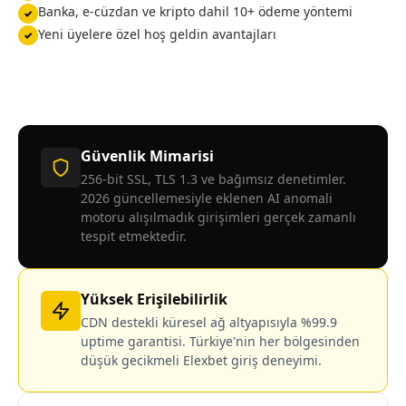
Banka, e-cüzdan ve kripto dahil 10+ ödeme yöntemi
✓
Yeni üyelere özel hoş geldin avantajları
✓
Güvenlik Mimarisi
256-bit SSL, TLS 1.3 ve bağımsız denetimler.
2026 güncellemesiyle eklenen AI anomali
motoru alışılmadık girişimleri gerçek zamanlı
tespit etmektedir.
Yüksek Erişilebilirlik
CDN destekli küresel ağ altyapısıyla %99.9
uptime garantisi. Türkiye'nin her bölgesinden
düşük gecikmeli Elexbet giriş deneyimi.