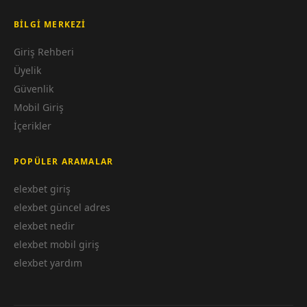
BILGI MERKEZI
Giriş Rehberi
Üyelik
Güvenlik
Mobil Giriş
İçerikler
POPÜLER ARAMALAR
elexbet giriş
elexbet güncel adres
elexbet nedir
elexbet mobil giriş
elexbet yardım