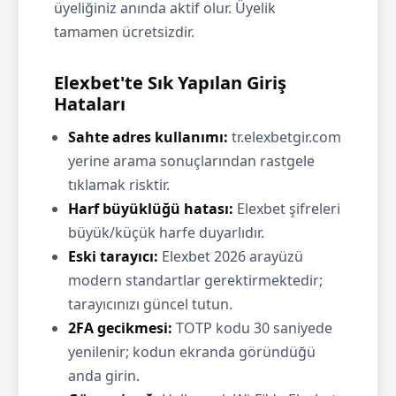
üyeliğiniz anında aktif olur. Üyelik
tamamen ücretsizdir.
Elexbet'te Sık Yapılan Giriş
Hataları
Sahte adres kullanımı:
tr.elexbetgir.com
yerine arama sonuçlarından rastgele
tıklamak risktir.
Harf büyüklüğü hatası:
Elexbet şifreleri
büyük/küçük harfe duyarlıdır.
Eski tarayıcı:
Elexbet 2026 arayüzü
modern standartlar gerektirmektedir;
tarayıcınızı güncel tutun.
2FA gecikmesi:
TOTP kodu 30 saniyede
yenilenir; kodun ekranda göründüğü
anda girin.