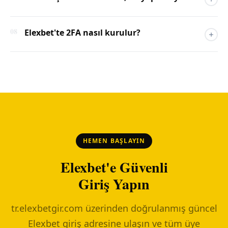
tüm özelliklere erişebilirsiniz.
adres üzerinden Kayıt Ol butonuna tıklayın, formu
doldurun ve e-posta veya SMS doğrulamasını
tamamlayın. Hesabınız hemen aktif olur ve hoş geldin
Elexbet giriş ekranındaki "Şifremi Unuttum"
08
Elexbet'te 2FA nasıl kurulur?
avantajlarına anında kavuşursunuz.
bağlantısına tıklayın. Üyelik e-posta adresinize
sıfırlama bağlantısı gönderilecektir. Bağlantı 15 dakika
geçerlidir. E-posta gelmezse spam klasörünüzü
Elexbet hesabınıza giriş yapın, sağ üstteki profil
kontrol edin; sorun devam ederse Elexbet canlı
menüsünden Güvenlik Ayarları'na gidin ve İki Faktörlü
desteğe başvurun.
Doğrulama seçeneğini aktif hale getirin. SMS veya
authenticator uygulama seçeneklerinden birini tercih
edin. SMS'e kıyasla authenticator uygulaması (Google,
Microsoft) SIM swap saldırılarına karşı çok daha
güvenlidir.
HEMEN BAŞLAYIN
Elexbet'e Güvenli
Giriş Yapın
tr.elexbetgir.com üzerinden doğrulanmış güncel
Elexbet giriş adresine ulaşın ve tüm üye