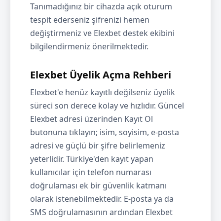
Tanımadığınız bir cihazda açık oturum
tespit ederseniz şifrenizi hemen
değiştirmeniz ve Elexbet destek ekibini
bilgilendirmeniz önerilmektedir.
Elexbet Üyelik Açma Rehberi
Elexbet'e henüz kayıtlı değilseniz üyelik
süreci son derece kolay ve hızlıdır. Güncel
Elexbet adresi üzerinden Kayıt Ol
butonuna tıklayın; isim, soyisim, e-posta
adresi ve güçlü bir şifre belirlemeniz
yeterlidir. Türkiye'den kayıt yapan
kullanıcılar için telefon numarası
doğrulaması ek bir güvenlik katmanı
olarak istenebilmektedir. E-posta ya da
SMS doğrulamasının ardından Elexbet