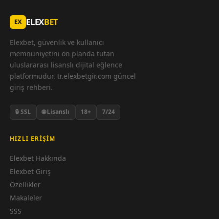
ELEX
BET
EX
Elexbet, güvenlik ve kullanıcı
memnuniyetini ön planda tutan
uluslararası lisanslı dijital eğlence
platformudur. tr.elexbetgir.com güncel
giriş rehberi.
🔒 SSL
🌐 Lisanslı
18+
7/24
HIZLI ERIŞIM
Elexbet Hakkında
Elexbet Giriş
Özellikler
Makaleler
SSS