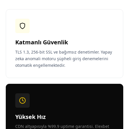
Katmanlı Güvenlik
TLS 1.3, 256-bit SSL ve bağımsız denetimler. Yapay
zeka anomali motoru şüpheli giriş denemelerini
otomatik engellemektedir.
Yüksek Hız
CDN altyapısıyla %99.9 uptime garantisi. Elexbet