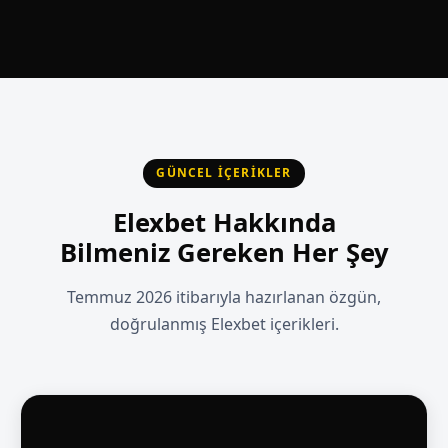
GÜNCEL İÇERIKLER
Elexbet Hakkında
Bilmeniz Gereken Her Şey
Temmuz 2026 itibarıyla hazırlanan özgün,
doğrulanmış Elexbet içerikleri.