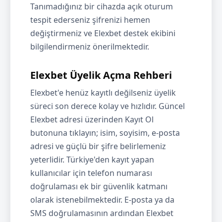
Tanımadığınız bir cihazda açık oturum
tespit ederseniz şifrenizi hemen
değiştirmeniz ve Elexbet destek ekibini
bilgilendirmeniz önerilmektedir.
Elexbet Üyelik Açma Rehberi
Elexbet'e henüz kayıtlı değilseniz üyelik
süreci son derece kolay ve hızlıdır. Güncel
Elexbet adresi üzerinden Kayıt Ol
butonuna tıklayın; isim, soyisim, e-posta
adresi ve güçlü bir şifre belirlemeniz
yeterlidir. Türkiye'den kayıt yapan
kullanıcılar için telefon numarası
doğrulaması ek bir güvenlik katmanı
olarak istenebilmektedir. E-posta ya da
SMS doğrulamasının ardından Elexbet