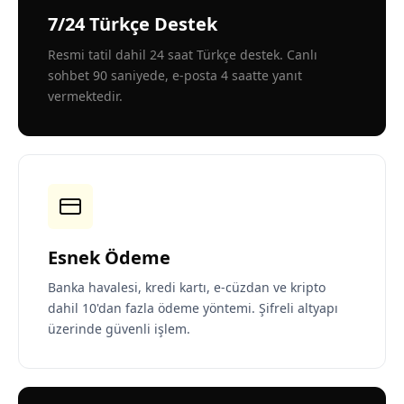
7/24 Türkçe Destek
Resmi tatil dahil 24 saat Türkçe destek. Canlı
sohbet 90 saniyede, e-posta 4 saatte yanıt
vermektedir.
Esnek Ödeme
Banka havalesi, kredi kartı, e-cüzdan ve kripto
dahil 10'dan fazla ödeme yöntemi. Şifreli altyapı
üzerinde güvenli işlem.