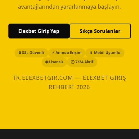
avantajlarından yararlanmaya başlayın.
Elexbet Giriş Yap
Sıkça Sorulanlar
🔒 SSL Güvenli
⚡ Anında Erişim
📱 Mobil Uyumlu
🌐 Lisanslı
🕐 7/24 Aktif
TR.ELEXBETGIR.COM — ELEXBET GİRİŞ
REHBERİ 2026