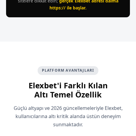
sitelere dikkat edin;
gerçek Elexbet adresi daima
https:// ile başlar.
PLATFORM AVANTAJLARI
Elexbet'i Farklı Kılan
Altı Temel Özellik
Güçlü altyapı ve 2026 güncellemeleriyle Elexbet,
kullanıcılarına altı kritik alanda üstün deneyim
sunmaktadır.