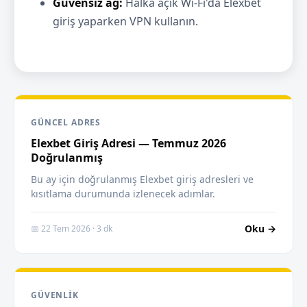
Güvensiz ağ:
Halka açık Wi-Fi'da Elexbet
giriş yaparken VPN kullanın.
GÜNCEL ADRES
Elexbet Giriş Adresi — Temmuz 2026
Doğrulanmış
Bu ay için doğrulanmış Elexbet giriş adresleri ve
kısıtlama durumunda izlenecek adımlar.
Oku →
📅 22 Tem 2026 · 3 dk
GÜVENLIK