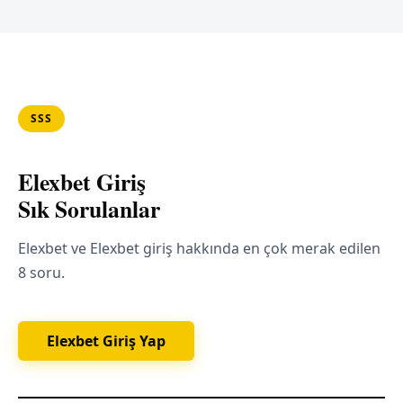
SSS
Elexbet Giriş
Sık Sorulanlar
Elexbet ve Elexbet giriş hakkında en çok merak edilen
8 soru.
Elexbet Giriş Yap