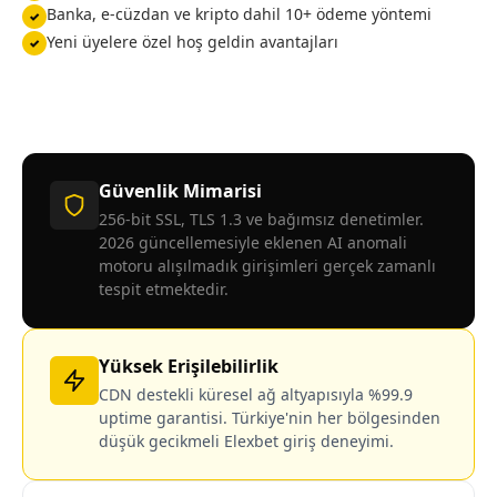
Banka, e-cüzdan ve kripto dahil 10+ ödeme yöntemi
✓
Yeni üyelere özel hoş geldin avantajları
✓
Güvenlik Mimarisi
256-bit SSL, TLS 1.3 ve bağımsız denetimler.
2026 güncellemesiyle eklenen AI anomali
motoru alışılmadık girişimleri gerçek zamanlı
tespit etmektedir.
Yüksek Erişilebilirlik
CDN destekli küresel ağ altyapısıyla %99.9
uptime garantisi. Türkiye'nin her bölgesinden
düşük gecikmeli Elexbet giriş deneyimi.