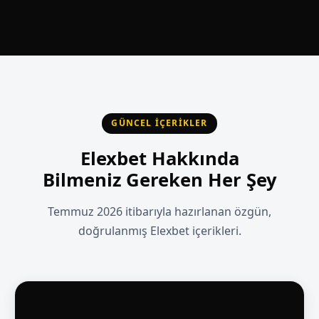
GÜNCEL İÇERIKLER
Elexbet Hakkında
Bilmeniz Gereken Her Şey
Temmuz 2026 itibarıyla hazırlanan özgün,
doğrulanmış Elexbet içerikleri.