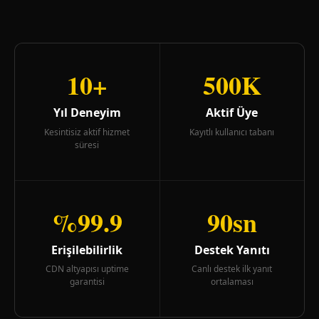
10+
500K
Yıl Deneyim
Aktif Üye
Kesintisiz aktif hizmet
Kayıtlı kullanıcı tabanı
süresi
%99.9
90sn
Erişilebilirlik
Destek Yanıtı
CDN altyapısı uptime
Canlı destek ilk yanıt
garantisi
ortalaması