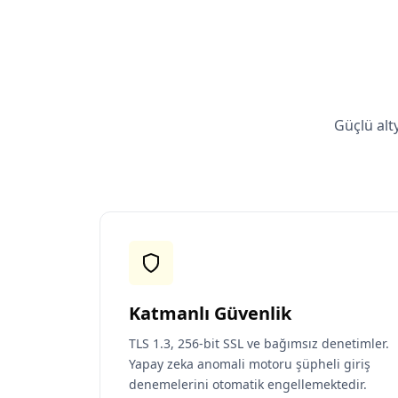
Güçlü alty
Katmanlı Güvenlik
TLS 1.3, 256-bit SSL ve bağımsız denetimler.
Yapay zeka anomali motoru şüpheli giriş
denemelerini otomatik engellemektedir.