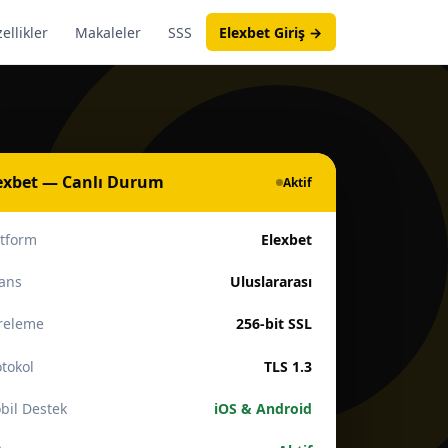
ellikler
Makaleler
SSS
Elexbet Giriş →
exbet — Canlı Durum
Aktif
atform
Elexbet
sans
Uluslararası
freleme
256-bit SSL
otokol
TLS 1.3
bil Destek
iOS & Android