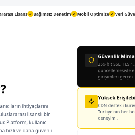
ararası Lisans
Bağımsız Denetim
Mobil Optimize
Veri Güve
✓
✓
✓
Güvenlik Mimar
256-bit SSL, TLS 1
güncellemesiyle e
girişimleri gerçek
?
Yüksek Erişilebi
CDN destekli küres
anıcıların ihtiyaçlarını
Türkiye'nin her bö
uslararası lisanslı bir
deneyimi.
ur. Platform, kullanıcı
a hızlı ve daha güvenli