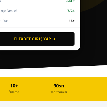
A
Aktif
rkçe Destek
7/24
n. Yaş
18+
ELEXBET GİRİŞ YAP →
10+
90sn
Ödeme
Yanıt Süresi