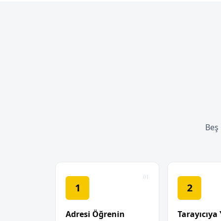
Beş 
1
2
Adresi Öğrenin
Tarayıcıya