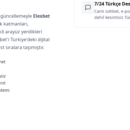
7/24 Türkçe De
Canlı sohbet, e-p
k güncellemeyle
Elexbet
dahil kesintisiz T
ik katmanları,
li arayüz yenilikleri
et'i Türkiye'deki dijital
t sıralara taşımıştır.
met
yüz
nıt
ntemi