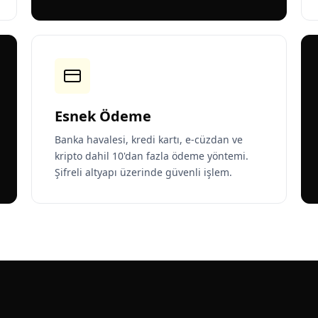
Esnek Ödeme
Banka havalesi, kredi kartı, e-cüzdan ve
kripto dahil 10'dan fazla ödeme yöntemi.
Şifreli altyapı üzerinde güvenli işlem.