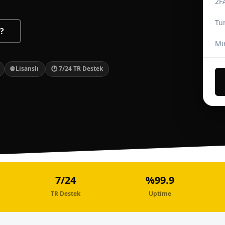
2F
Tü
?
Mi
🌐 Lisanslı
🕐 7/24 TR Destek
7/24
%99.9
TR Destek
Uptime