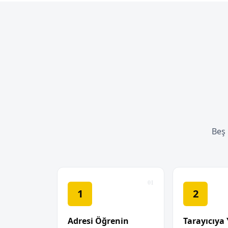
Beş 
1
2
Adresi Öğrenin
Tarayıcıya