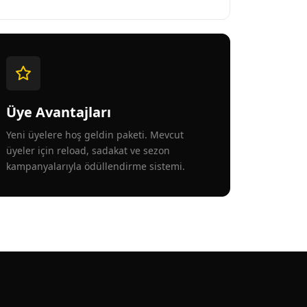
Üye Avantajları
Yeni üyelere hoş geldin paketi. Mevcut
üyeler için reload, sadakat ve sezon
kampanyalarıyla ödüllendirme sistemi.