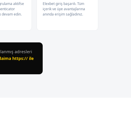
oğrulama aktifse
Elexbet giriş başarılı. Tüm
enticator
içerik ve üye avantajlarına
k devam edin.
anında erişim sağladınız.
ulanmış adresleri
aima https:// ile