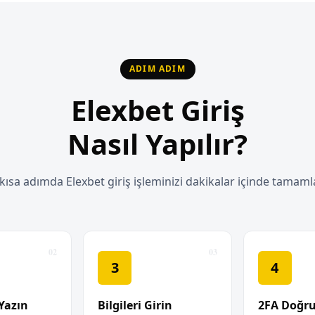
ADIM ADIM
Elexbet Giriş
Nasıl Yapılır?
kısa adımda Elexbet giriş işleminizi dakikalar içinde tamaml
3
4
 Yazın
Bilgileri Girin
2FA Doğru