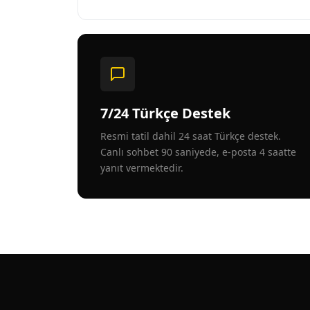
7/24 Türkçe Destek
Resmi tatil dahil 24 saat Türkçe destek.
Canlı sohbet 90 saniyede, e-posta 4 saatte
yanıt vermektedir.