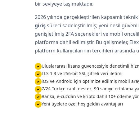
bir seviyeye taşımaktadır.
2026 yılında gerçekleştirilen kapsamlı tekni
giriş
süreci sadeleştirilmiş; yeni nesil güvenl
genişletilmiş 2FA seçenekleri ve mobil öncelik
platforma dahil edilmiştir. Bu gelişmeler, Elexb
platform kullanıcılarının tercihleri arasında üs
Uluslararası lisans güvencesiyle denetimli hiz
✓
TLS 1.3 ve 256-bit SSL şifreli veri iletimi
✓
iOS ve Android için optimize edilmiş mobil ara
✓
7/24 Türkçe canlı destek, 90 saniye ortalama ya
✓
Banka, e-cüzdan ve kripto dahil 10+ ödeme yö
✓
Yeni üyelere özel hoş geldin avantajları
✓