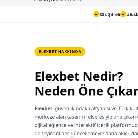
SSL Şifreli
Ulusl
✓
✓
ELEXBET HAKKINDA
Elexbet Nedir?
Neden Öne Çıkar
Elexbet
, güvenlik odaklı altyapısı ve Türk kull
merkeze alan tasarım felsefesiyle öne çıkan ul
dijital eğlence ve interaktif içerik platformud
deneyimini her güncellemeyle daha akıcı, dah