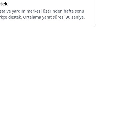
stek
osta ve yardım merkezi üzerinden hafta sonu
ürkçe destek. Ortalama yanıt süresi 90 saniye.