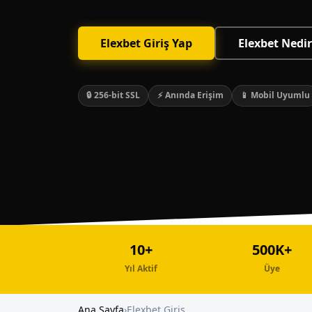
Elexbet Giriş Yap
Elexbet Nedir
🔒 256-bit SSL
⚡ Anında Erişim
📱 Mobil Uyumlu
10+
500K+
Yıl Aktif
Üye
Ana Sayfa
›
Elexbet Giriş