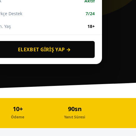
A
Aktif
rkçe Destek
7/24
n. Yaş
18+
ELEXBET GİRİŞ YAP →
10+
90sn
Ödeme
Yanıt Süresi