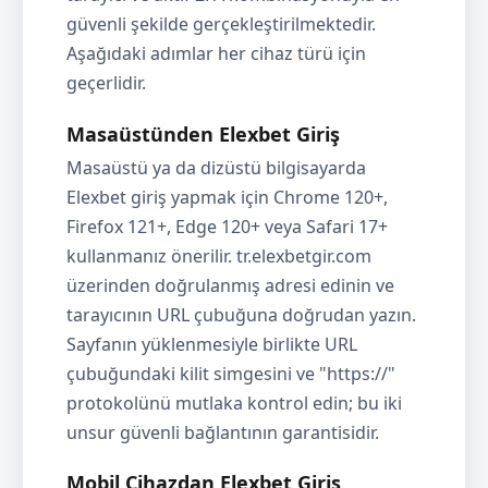
güvenli şekilde gerçekleştirilmektedir.
Aşağıdaki adımlar her cihaz türü için
geçerlidir.
Masaüstünden Elexbet Giriş
Masaüstü ya da dizüstü bilgisayarda
Elexbet giriş yapmak için Chrome 120+,
Firefox 121+, Edge 120+ veya Safari 17+
kullanmanız önerilir. tr.elexbetgir.com
üzerinden doğrulanmış adresi edinin ve
tarayıcının URL çubuğuna doğrudan yazın.
Sayfanın yüklenmesiyle birlikte URL
çubuğundaki kilit simgesini ve "https://"
protokolünü mutlaka kontrol edin; bu iki
unsur güvenli bağlantının garantisidir.
Mobil Cihazdan Elexbet Giriş