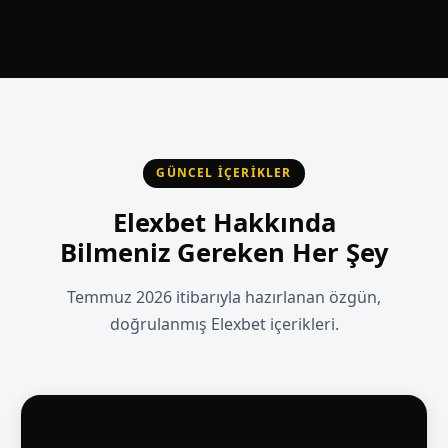
GÜNCEL İÇERIKLER
Elexbet Hakkında
Bilmeniz Gereken Her Şey
Temmuz 2026 itibarıyla hazırlanan özgün,
doğrulanmış Elexbet içerikleri.