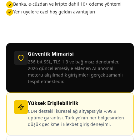
Banka, e-cüzdan ve kripto dahil 10+ ödeme yöntemi
✓
Yeni üyelere özel hoş geldin avantajları
✓
Güvenlik Mimarisi
256-bit SSL, TLS 1.3 ve bağımsız denetimler.
2026 güncellemesiyle eklenen AI anomali
motoru alışılmadık girişimleri gerçek zamanlı
tespit etmektedir.
Yüksek Erişilebilirlik
CDN destekli küresel ağ altyapısıyla %99.9
uptime garantisi. Türkiye'nin her bölgesinden
düşük gecikmeli Elexbet giriş deneyimi.