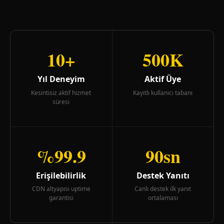
10+
500K
Yıl Deneyim
Aktif Üye
Kesintisiz aktif hizmet
Kayıtlı kullanıcı tabanı
süresi
%99.9
90sn
Erişilebilirlik
Destek Yanıtı
CDN altyapısı uptime
Canlı destek ilk yanıt
garantisi
ortalaması