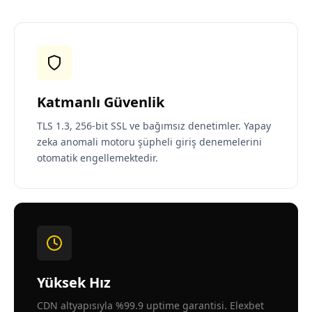
Katmanlı Güvenlik
TLS 1.3, 256-bit SSL ve bağımsız denetimler. Yapay
zeka anomali motoru şüpheli giriş denemelerini
otomatik engellemektedir.
Yüksek Hız
CDN altyapısıyla %99.9 uptime garantisi. Elexbet