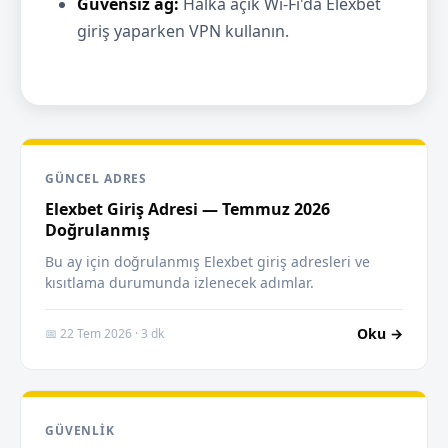
Güvensiz ağ:
Halka açık Wi-Fi'da Elexbet
giriş yaparken VPN kullanın.
GÜNCEL ADRES
Elexbet Giriş Adresi — Temmuz 2026
Doğrulanmış
Bu ay için doğrulanmış Elexbet giriş adresleri ve
kısıtlama durumunda izlenecek adımlar.
Oku →
📅 22 Tem 2026 · 3 dk
GÜVENLIK