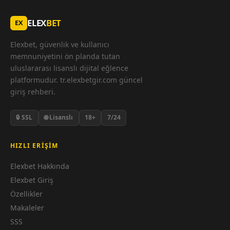
ELEX
BET
EX
Elexbet, güvenlik ve kullanıcı
memnuniyetini ön planda tutan
uluslararası lisanslı dijital eğlence
platformudur. tr.elexbetgir.com güncel
giriş rehberi.
🔒 SSL
🌐 Lisanslı
18+
7/24
HIZLI ERIŞIM
Elexbet Hakkında
Elexbet Giriş
Özellikler
Makaleler
SSS