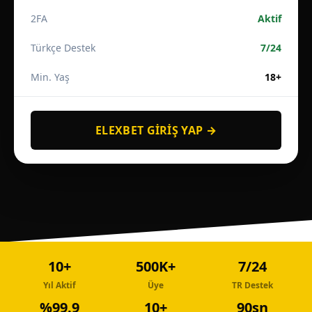
2FA
Aktif
Türkçe Destek
7/24
Min. Yaş
18+
ELEXBET GİRİŞ YAP →
10+
500K+
7/24
Yıl Aktif
Üye
TR Destek
%99.9
10+
90sn