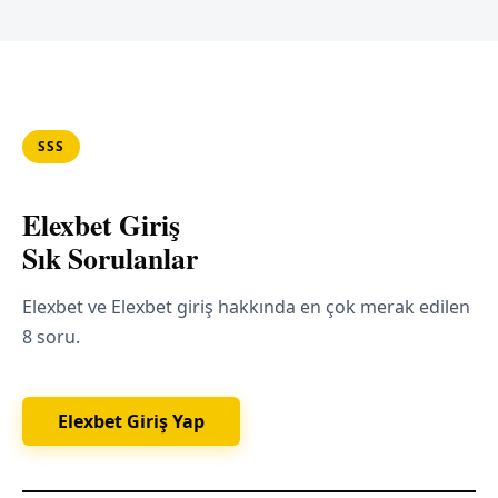
SSS
Elexbet Giriş
Sık Sorulanlar
Elexbet ve Elexbet giriş hakkında en çok merak edilen
8 soru.
Elexbet Giriş Yap