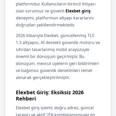
platformdur. Kullanıcıların birincil ihtiyacı
olan sorunsuz ve güvenli
Elexbet giriş
deneyimi, platformun altyapı kararlarını
doğrudan şekillendirmektedir.
2026 itibarıyla Elexbet, güncellenmiş TLS
1.3 altyapısı, AI destekli güvenlik motoru ve
sıfırdan tasarlanmış mobil arayüzüyle
önemli bir dönüşüm geçirmiştir. Bu
dönüşüm, mevcut üyelerin geri bildirimleri
ve bağımsız güvenlik denetimleri temel
alınarak gerçekleştirilmiştir.
Elexbet Giriş: Eksiksiz 2026
Rehberi
Elexbet giriş işlemi; doğru adres, güncel
tarayıcı ve aktif 2FA kombinasyonuyla en