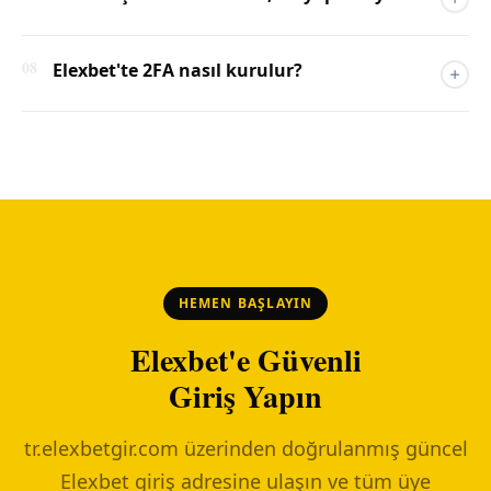
tüm özelliklere erişebilirsiniz.
adres üzerinden Kayıt Ol butonuna tıklayın, formu
doldurun ve e-posta veya SMS doğrulamasını
tamamlayın. Hesabınız hemen aktif olur ve hoş geldin
Elexbet giriş ekranındaki "Şifremi Unuttum"
08
Elexbet'te 2FA nasıl kurulur?
avantajlarına anında kavuşursunuz.
bağlantısına tıklayın. Üyelik e-posta adresinize
sıfırlama bağlantısı gönderilecektir. Bağlantı 15 dakika
geçerlidir. E-posta gelmezse spam klasörünüzü
Elexbet hesabınıza giriş yapın, sağ üstteki profil
kontrol edin; sorun devam ederse Elexbet canlı
menüsünden Güvenlik Ayarları'na gidin ve İki Faktörlü
desteğe başvurun.
Doğrulama seçeneğini aktif hale getirin. SMS veya
authenticator uygulama seçeneklerinden birini tercih
edin. SMS'e kıyasla authenticator uygulaması (Google,
Microsoft) SIM swap saldırılarına karşı çok daha
güvenlidir.
HEMEN BAŞLAYIN
Elexbet'e Güvenli
Giriş Yapın
tr.elexbetgir.com üzerinden doğrulanmış güncel
Elexbet giriş adresine ulaşın ve tüm üye