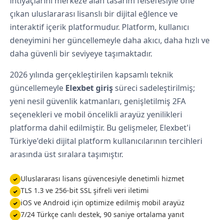
ihtiyaçlarını merkeze alan tasarım felsefesiyle öne
çıkan uluslararası lisanslı bir dijital eğlence ve
interaktif içerik platformudur. Platform, kullanıcı
deneyimini her güncellemeyle daha akıcı, daha hızlı ve
daha güvenli bir seviyeye taşımaktadır.
2026 yılında gerçekleştirilen kapsamlı teknik
güncellemeyle
Elexbet giriş
süreci sadeleştirilmiş;
yeni nesil güvenlik katmanları, genişletilmiş 2FA
seçenekleri ve mobil öncelikli arayüz yenilikleri
platforma dahil edilmiştir. Bu gelişmeler, Elexbet'i
Türkiye'deki dijital platform kullanıcılarının tercihleri
arasında üst sıralara taşımıştır.
Uluslararası lisans güvencesiyle denetimli hizmet
✓
TLS 1.3 ve 256-bit SSL şifreli veri iletimi
✓
iOS ve Android için optimize edilmiş mobil arayüz
✓
7/24 Türkçe canlı destek, 90 saniye ortalama yanıt
✓