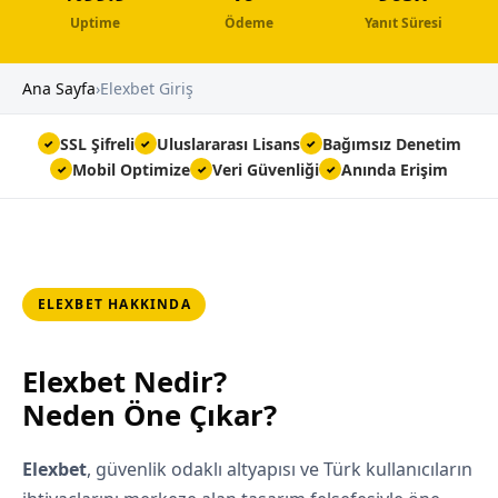
Uptime
Ödeme
Yanıt Süresi
Ana Sayfa
›
Elexbet Giriş
SSL Şifreli
Uluslararası Lisans
Bağımsız Denetim
✓
✓
✓
Mobil Optimize
Veri Güvenliği
Anında Erişim
✓
✓
✓
ELEXBET HAKKINDA
Elexbet Nedir?
Neden Öne Çıkar?
Elexbet
, güvenlik odaklı altyapısı ve Türk kullanıcıların