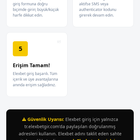
giriş formuna doğru
aktifse SMS veya
biçimde girin; büyük/küçük
authenticator kodunu
harfe dikkat edin.
girerek devam edin.
5
Erişim Tamam!
Elexbet giriş başarılı. Tüm
içerik ve üye avantajlarına
anında erişim sağladınız.
⚠ Güvenlik Uyarısı:
Elexbet giriş için yalnızca
tr.elexbetgir.com'da paylaşılan doğrulanmış
adresleri kullanın. Elexbet adını taklit eden sahte