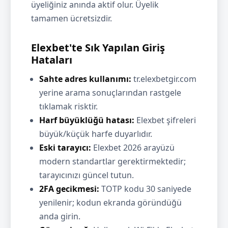
üyeliğiniz anında aktif olur. Üyelik
tamamen ücretsizdir.
Elexbet'te Sık Yapılan Giriş
Hataları
Sahte adres kullanımı:
tr.elexbetgir.com
yerine arama sonuçlarından rastgele
tıklamak risktir.
Harf büyüklüğü hatası:
Elexbet şifreleri
büyük/küçük harfe duyarlıdır.
Eski tarayıcı:
Elexbet 2026 arayüzü
modern standartlar gerektirmektedir;
tarayıcınızı güncel tutun.
2FA gecikmesi:
TOTP kodu 30 saniyede
yenilenir; kodun ekranda göründüğü
anda girin.