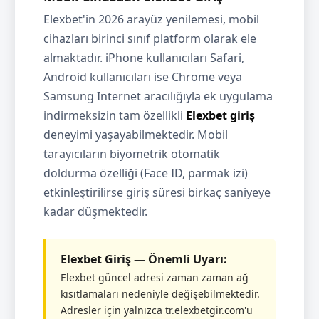
Elexbet'in 2026 arayüz yenilemesi, mobil
cihazları birinci sınıf platform olarak ele
almaktadır. iPhone kullanıcıları Safari,
Android kullanıcıları ise Chrome veya
Samsung Internet aracılığıyla ek uygulama
indirmeksizin tam özellikli
Elexbet giriş
deneyimi yaşayabilmektedir. Mobil
tarayıcıların biyometrik otomatik
doldurma özelliği (Face ID, parmak izi)
etkinleştirilirse giriş süresi birkaç saniyeye
kadar düşmektedir.
Elexbet Giriş — Önemli Uyarı:
Elexbet güncel adresi zaman zaman ağ
kısıtlamaları nedeniyle değişebilmektedir.
Adresler için yalnızca tr.elexbetgir.com'u