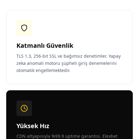
Katmanlı Güvenlik
TLS 1.3, 256-bit SSL ve bağımsız denetimler. Yapay
zeka anomali motoru şüpheli giriş denemelerini
otomatik engellemektedir.
Yüksek Hız
CDN altyapısıyla %99.9 uptime garantisi. Elexbet