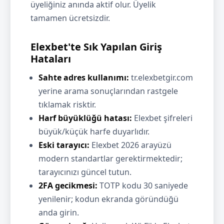
üyeliğiniz anında aktif olur. Üyelik
tamamen ücretsizdir.
Elexbet'te Sık Yapılan Giriş
Hataları
Sahte adres kullanımı:
tr.elexbetgir.com
yerine arama sonuçlarından rastgele
tıklamak risktir.
Harf büyüklüğü hatası:
Elexbet şifreleri
büyük/küçük harfe duyarlıdır.
Eski tarayıcı:
Elexbet 2026 arayüzü
modern standartlar gerektirmektedir;
tarayıcınızı güncel tutun.
2FA gecikmesi:
TOTP kodu 30 saniyede
yenilenir; kodun ekranda göründüğü
anda girin.