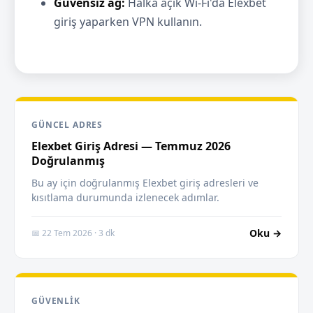
Güvensiz ağ:
Halka açık Wi-Fi'da Elexbet
giriş yaparken VPN kullanın.
GÜNCEL ADRES
Elexbet Giriş Adresi — Temmuz 2026
Doğrulanmış
Bu ay için doğrulanmış Elexbet giriş adresleri ve
kısıtlama durumunda izlenecek adımlar.
Oku →
📅 22 Tem 2026 · 3 dk
GÜVENLIK