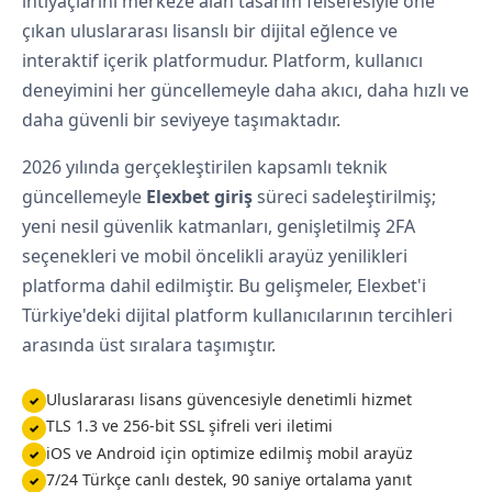
ihtiyaçlarını merkeze alan tasarım felsefesiyle öne
çıkan uluslararası lisanslı bir dijital eğlence ve
interaktif içerik platformudur. Platform, kullanıcı
deneyimini her güncellemeyle daha akıcı, daha hızlı ve
daha güvenli bir seviyeye taşımaktadır.
2026 yılında gerçekleştirilen kapsamlı teknik
güncellemeyle
Elexbet giriş
süreci sadeleştirilmiş;
yeni nesil güvenlik katmanları, genişletilmiş 2FA
seçenekleri ve mobil öncelikli arayüz yenilikleri
platforma dahil edilmiştir. Bu gelişmeler, Elexbet'i
Türkiye'deki dijital platform kullanıcılarının tercihleri
arasında üst sıralara taşımıştır.
Uluslararası lisans güvencesiyle denetimli hizmet
✓
TLS 1.3 ve 256-bit SSL şifreli veri iletimi
✓
iOS ve Android için optimize edilmiş mobil arayüz
✓
7/24 Türkçe canlı destek, 90 saniye ortalama yanıt
✓