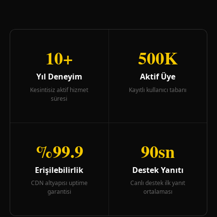
10+
500K
Yıl Deneyim
Aktif Üye
Kesintisiz aktif hizmet
Kayıtlı kullanıcı tabanı
süresi
%99.9
90sn
Erişilebilirlik
Destek Yanıtı
CDN altyapısı uptime
Canlı destek ilk yanıt
garantisi
ortalaması