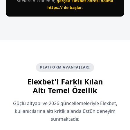
sitelere dikkat edin;
gerçek Elexbet adresi daima
https:// ile başlar.
PLATFORM AVANTAJLARI
Elexbet'i Farklı Kılan
Altı Temel Özellik
Güçlü altyapı ve 2026 güncellemeleriyle Elexbet,
kullanıcılarına altı kritik alanda üstün deneyim
sunmaktadır.