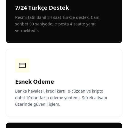
7/24 Türkçe Destek
Resmi tatil dahil 24 saat Türkçe destek. Canlı
sohbet 90 saniyede, e-posta 4 saatte yanıt
vermektedir.
Esnek Ödeme
Banka havalesi, kredi kartı, e-cüzdan ve kripto
dahil 10'dan fazla ödeme yöntemi. Şifreli altyapı
üzerinde güvenli işlem.