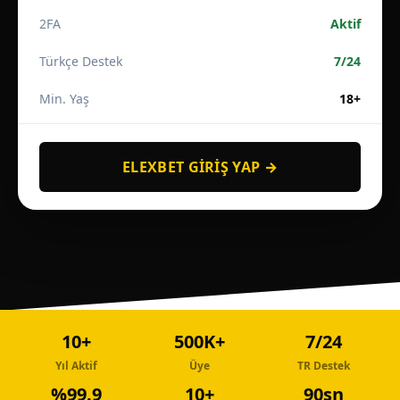
2FA
Aktif
Türkçe Destek
7/24
Min. Yaş
18+
ELEXBET GİRİŞ YAP →
10+
500K+
7/24
Yıl Aktif
Üye
TR Destek
%99.9
10+
90sn