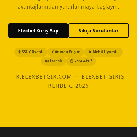
avantajlarından yararlanmaya başlayın.
Elexbet Giriş Yap
Sıkça Sorulanlar
🔒 SSL Güvenli
⚡ Anında Erişim
📱 Mobil Uyumlu
🌐 Lisanslı
🕐 7/24 Aktif
TR.ELEXBETGIR.COM — ELEXBET GİRİŞ
REHBERİ 2026