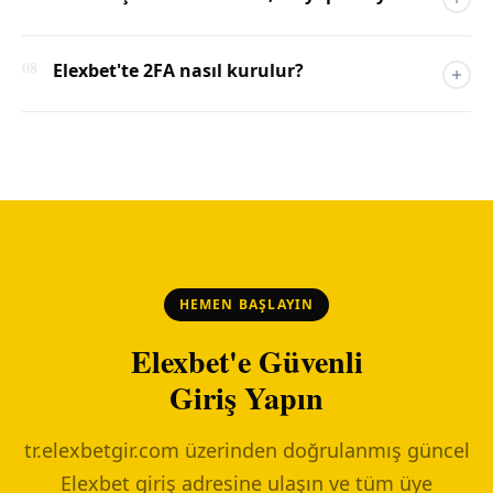
tüm özelliklere erişebilirsiniz.
adres üzerinden Kayıt Ol butonuna tıklayın, formu
doldurun ve e-posta veya SMS doğrulamasını
tamamlayın. Hesabınız hemen aktif olur ve hoş geldin
Elexbet giriş ekranındaki "Şifremi Unuttum"
08
Elexbet'te 2FA nasıl kurulur?
avantajlarına anında kavuşursunuz.
bağlantısına tıklayın. Üyelik e-posta adresinize
sıfırlama bağlantısı gönderilecektir. Bağlantı 15 dakika
geçerlidir. E-posta gelmezse spam klasörünüzü
Elexbet hesabınıza giriş yapın, sağ üstteki profil
kontrol edin; sorun devam ederse Elexbet canlı
menüsünden Güvenlik Ayarları'na gidin ve İki Faktörlü
desteğe başvurun.
Doğrulama seçeneğini aktif hale getirin. SMS veya
authenticator uygulama seçeneklerinden birini tercih
edin. SMS'e kıyasla authenticator uygulaması (Google,
Microsoft) SIM swap saldırılarına karşı çok daha
güvenlidir.
HEMEN BAŞLAYIN
Elexbet'e Güvenli
Giriş Yapın
tr.elexbetgir.com üzerinden doğrulanmış güncel
Elexbet giriş adresine ulaşın ve tüm üye