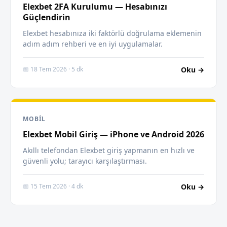
Elexbet 2FA Kurulumu — Hesabınızı
Güçlendirin
Elexbet hesabınıza iki faktörlü doğrulama eklemenin
adım adım rehberi ve en iyi uygulamalar.
Oku →
📅 18 Tem 2026 · 5 dk
MOBIL
Elexbet Mobil Giriş — iPhone ve Android 2026
Akıllı telefondan Elexbet giriş yapmanın en hızlı ve
güvenli yolu; tarayıcı karşılaştırması.
Oku →
📅 15 Tem 2026 · 4 dk