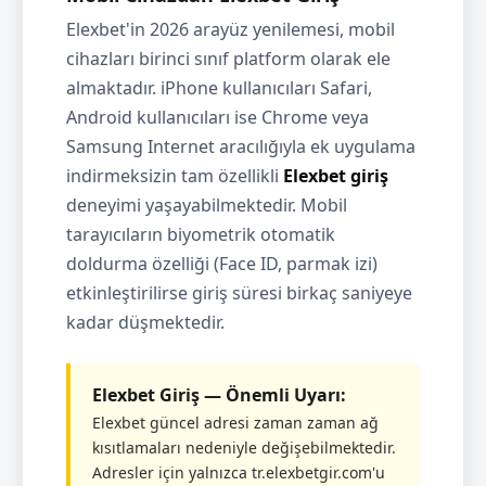
Elexbet'in 2026 arayüz yenilemesi, mobil
cihazları birinci sınıf platform olarak ele
almaktadır. iPhone kullanıcıları Safari,
Android kullanıcıları ise Chrome veya
Samsung Internet aracılığıyla ek uygulama
indirmeksizin tam özellikli
Elexbet giriş
deneyimi yaşayabilmektedir. Mobil
tarayıcıların biyometrik otomatik
doldurma özelliği (Face ID, parmak izi)
etkinleştirilirse giriş süresi birkaç saniyeye
kadar düşmektedir.
Elexbet Giriş — Önemli Uyarı:
Elexbet güncel adresi zaman zaman ağ
kısıtlamaları nedeniyle değişebilmektedir.
Adresler için yalnızca tr.elexbetgir.com'u