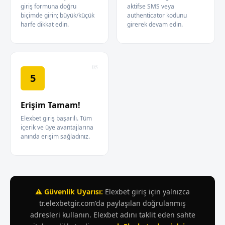
giriş formuna doğru
aktifse SMS veya
biçimde girin; büyük/küçük
authenticator kodunu
harfe dikkat edin.
girerek devam edin.
5
Erişim Tamam!
Elexbet giriş başarılı. Tüm
içerik ve üye avantajlarına
anında erişim sağladınız.
⚠ Güvenlik Uyarısı:
Elexbet giriş için yalnızca
tr.elexbetgir.com'da paylaşılan doğrulanmış
adresleri kullanın. Elexbet adını taklit eden sahte