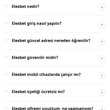
01
Elexbet nedir?
Elexbet, uluslararası lisans kapsamında faaliyet
02
Elexbet giriş nasıl yapılır?
gösteren, Türk kullanıcılara tam Türkçe arayüz ve 7/24
destek sunan dijital eğlence ve interaktif içerik
platformudur. Güvenlik odaklı altyapısı ve kesintisiz
tr.elexbetgir.com üzerinden doğrulanmış güncel
03
Elexbet güncel adresi nereden öğrenilir?
erişim altyapısıyla kullanıcı memnuniyetini öncelikli
Elexbet giriş adresini edinin. Adresi tarayıcınıza
hedef olarak benimseyen Elexbet, yıllar içinde güçlü
doğrudan yazın; URL'de kilit simgesi ve "https://"
bir üye tabanı oluşturmuştur.
olduğunu doğrulayın. Kullanıcı adı ve şifrenizi giriş
Elexbet güncel giriş adresi için tr.elexbetgir.com
04
Elexbet güvenilir midir?
formuna girin, Giriş butonuna tıklayın. 2FA aktifse
sayfasını düzenli olarak takip edin. Adres değişiklikleri
SMS ya da authenticator kodunuzu da girerek işlemi
anlık olarak güncellenmektedir. Arama motorlarından
tamamlayın.
ulaşılan sonuçlar her zaman resmi adres
Evet. Elexbet, uluslararası lisans çerçevesinde faaliyet
05
Elexbet mobil cihazlarda çalışır mı?
olmayabileceğinden, doğrulama için bu sayfayı
göstermekte olup bağımsız güvenlik denetimlerinden
kullanın ve adresi tarayıcınızda yer imi olarak
geçmektedir. 256-bit SSL şifreleme, TLS 1.3 protokolü
kaydedin.
ve yapay zeka destekli anomali tespiti, platformun
Evet. Elexbet'in 2026'da yenilenen duyarlı (responsive)
06
Elexbet üyeliği ücretsiz mi?
güvenlik standartlarını yüksek tutmaktadır.
arayüzü iOS ve Android'in tüm güncel sürümlerinde
sorunsuz çalışmaktadır. Ek uygulama indirmeye gerek
kalmadan mobil tarayıcıdan Elexbet giriş yapabilir,
Evet, Elexbet üyeliği tamamen ücretsizdir. Güncel
07
Elexbet şifremi unuttum, ne yapmalıyım?