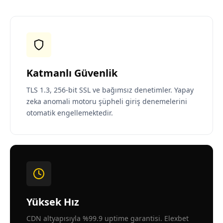
Katmanlı Güvenlik
TLS 1.3, 256-bit SSL ve bağımsız denetimler. Yapay
zeka anomali motoru şüpheli giriş denemelerini
otomatik engellemektedir.
Yüksek Hız
CDN altyapısıyla %99.9 uptime garantisi. Elexbet