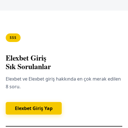
SSS
Elexbet Giriş
Sık Sorulanlar
Elexbet ve Elexbet giriş hakkında en çok merak edilen
8 soru.
Elexbet Giriş Yap