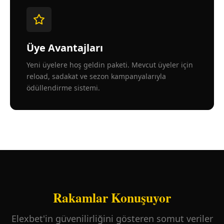
Üye Avantajları
Yeni üyelere hoş geldin paketi. Mevcut üyeler için
reload, sadakat ve sezon kampanyalarıyla
ödüllendirme sistemi.
Rakamlar Konuşuyor
Elexbet'in güvenilirliğini gösteren somut veriler