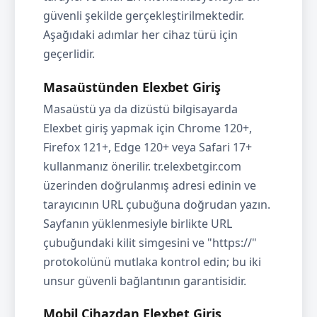
güvenli şekilde gerçekleştirilmektedir.
Aşağıdaki adımlar her cihaz türü için
geçerlidir.
Masaüstünden Elexbet Giriş
Masaüstü ya da dizüstü bilgisayarda
Elexbet giriş yapmak için Chrome 120+,
Firefox 121+, Edge 120+ veya Safari 17+
kullanmanız önerilir. tr.elexbetgir.com
üzerinden doğrulanmış adresi edinin ve
tarayıcının URL çubuğuna doğrudan yazın.
Sayfanın yüklenmesiyle birlikte URL
çubuğundaki kilit simgesini ve "https://"
protokolünü mutlaka kontrol edin; bu iki
unsur güvenli bağlantının garantisidir.
Mobil Cihazdan Elexbet Giriş