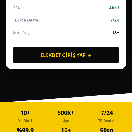
2FA
Aktif
Türkçe Destek
7/24
Min. Yaş
18+
ELEXBET GİRİŞ YAP →
10+
500K+
7/24
Yıl Aktif
Üye
TR Destek
%99.9
10+
90sn