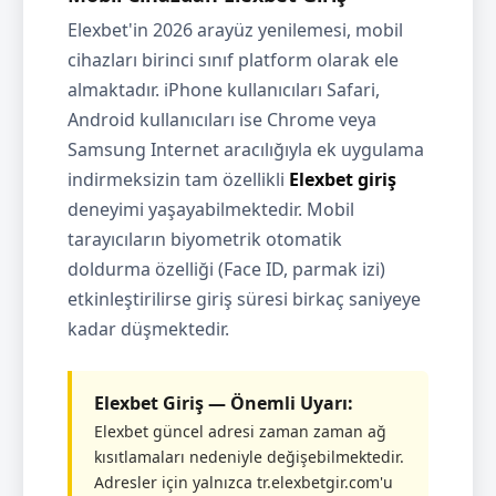
Elexbet'in 2026 arayüz yenilemesi, mobil
cihazları birinci sınıf platform olarak ele
almaktadır. iPhone kullanıcıları Safari,
Android kullanıcıları ise Chrome veya
Samsung Internet aracılığıyla ek uygulama
indirmeksizin tam özellikli
Elexbet giriş
deneyimi yaşayabilmektedir. Mobil
tarayıcıların biyometrik otomatik
doldurma özelliği (Face ID, parmak izi)
etkinleştirilirse giriş süresi birkaç saniyeye
kadar düşmektedir.
Elexbet Giriş — Önemli Uyarı:
Elexbet güncel adresi zaman zaman ağ
kısıtlamaları nedeniyle değişebilmektedir.
Adresler için yalnızca tr.elexbetgir.com'u