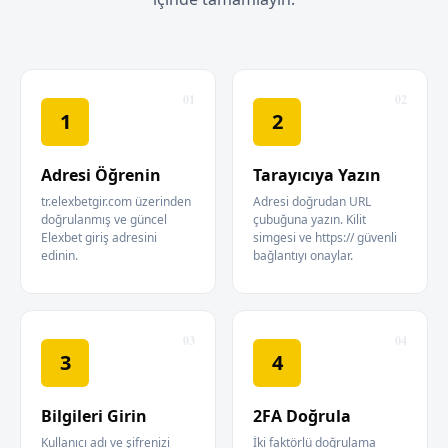
1
2
Adresi Öğrenin
Tarayıcıya Yazın
tr.elexbetgir.com üzerinden
Adresi doğrudan URL
doğrulanmış ve güncel
çubuğuna yazın. Kilit
Elexbet giriş adresini
simgesi ve https:// güvenli
edinin.
bağlantıyı onaylar.
3
4
Bilgileri Girin
2FA Doğrula
Kullanıcı adı ve şifrenizi
İki faktörlü doğrulama