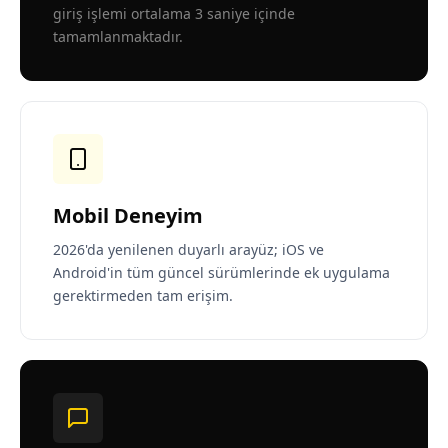
giriş işlemi ortalama 3 saniye içinde
tamamlanmaktadır.
Mobil Deneyim
2026'da yenilenen duyarlı arayüz; iOS ve
Android'in tüm güncel sürümlerinde ek uygulama
gerektirmeden tam erişim.