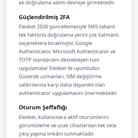
ek doğrulama adımı devreye girmektedir.
Güçlendirilmiş 2FA
Elexbet 2026 güncellemesiyle SMS tabanlı
tek faktörlü doğrulama yerini çok katmanlı
seçeneklere bırakmıştır. Google
Authenticator, Microsoft Authenticator ve
TOTP standardını destekleyen tüm
uygulamalar Elexbet ile uyumludur.
Güvenlik uzmanları, SIM değiştirme
saldırılarına karşı daha dayanıklı olan
authenticator uygulamasını önermektedir.
Oturum Şeffaflığı
Elexbet, kullanıcılara aktif oturumlarını
görüntüleme ve uzak cihazlardan tek tıkla
çıkış yapma imkânı sunmaktadır.