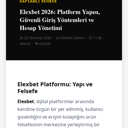
KAPSAMLI REHBER
Elexbet 2026: Platform Yapısı,
Güvenli Giriş Yöntemleri ve
Hesap Yönetimi
📅 22 Temmuz 2026 · ✍ Elexbet Editörü · ⏱ 11 dk
okuma · 🔄 Güncel
Elexbet Platformu: Yapı ve
Felsefe
Elexbet
, dijital platformlar arasında
kendine özgün bir yer edinmiş, kullanıcı
güvenliğini ve erişim kolaylığını ürün
felsefesinin merkezine yerleştirmiş bir