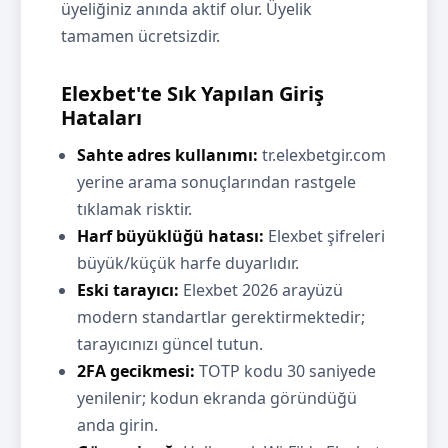
üyeliğiniz anında aktif olur. Üyelik
tamamen ücretsizdir.
Elexbet'te Sık Yapılan Giriş
Hataları
Sahte adres kullanımı:
tr.elexbetgir.com
yerine arama sonuçlarından rastgele
tıklamak risktir.
Harf büyüklüğü hatası:
Elexbet şifreleri
büyük/küçük harfe duyarlıdır.
Eski tarayıcı:
Elexbet 2026 arayüzü
modern standartlar gerektirmektedir;
tarayıcınızı güncel tutun.
2FA gecikmesi:
TOTP kodu 30 saniyede
yenilenir; kodun ekranda göründüğü
anda girin.