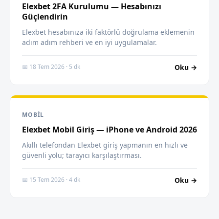
Elexbet 2FA Kurulumu — Hesabınızı
Güçlendirin
Elexbet hesabınıza iki faktörlü doğrulama eklemenin
adım adım rehberi ve en iyi uygulamalar.
Oku →
📅 18 Tem 2026 · 5 dk
MOBIL
Elexbet Mobil Giriş — iPhone ve Android 2026
Akıllı telefondan Elexbet giriş yapmanın en hızlı ve
güvenli yolu; tarayıcı karşılaştırması.
Oku →
📅 15 Tem 2026 · 4 dk