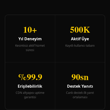
10+
500K
Yıl Deneyim
Aktif Üye
Kesintisiz aktif hizmet
Kayıtlı kullanıcı tabanı
süresi
%99.9
90sn
Erişilebilirlik
Destek Yanıtı
CDN altyapısı uptime
Canlı destek ilk yanıt
garantisi
ortalaması