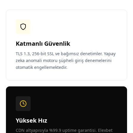
Katmanlı Güvenlik
TLS 1.3, 256-bit SSL ve bağımsız denetimler. Yapay
zeka anomali motoru şüpheli giriş denemelerini
otomatik engellemektedir.
Yüksek Hız
CDN altyapısıyla %99.9 uptime garantisi. Elexbet