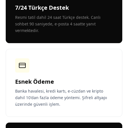
7/24 Türkçe Destek
Resmi tatil dahil 24 saat Türkçe destek. Canlı
sohbet 90 saniyede, e-posta 4 saatte yanıt
vermektedir.
Esnek Ödeme
Banka havalesi, kredi kartı, e-cüzdan ve kripto
dahil 10'dan fazla ödeme yöntemi. Şifreli altyapı
üzerinde güvenli işlem.