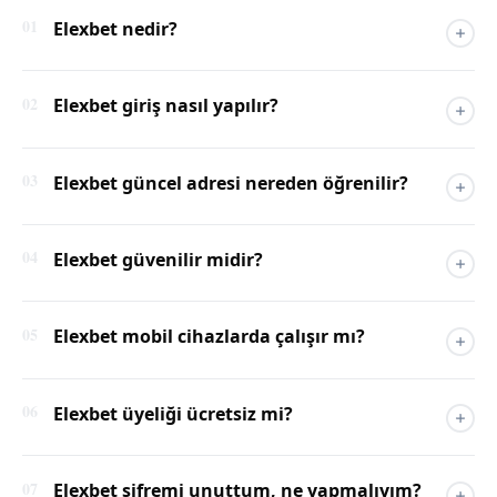
01
Elexbet nedir?
Elexbet, uluslararası lisans kapsamında faaliyet
02
Elexbet giriş nasıl yapılır?
gösteren, Türk kullanıcılara tam Türkçe arayüz ve 7/24
destek sunan dijital eğlence ve interaktif içerik
platformudur. Güvenlik odaklı altyapısı ve kesintisiz
tr.elexbetgir.com üzerinden doğrulanmış güncel
03
Elexbet güncel adresi nereden öğrenilir?
erişim altyapısıyla kullanıcı memnuniyetini öncelikli
Elexbet giriş adresini edinin. Adresi tarayıcınıza
hedef olarak benimseyen Elexbet, yıllar içinde güçlü
doğrudan yazın; URL'de kilit simgesi ve "https://"
bir üye tabanı oluşturmuştur.
olduğunu doğrulayın. Kullanıcı adı ve şifrenizi giriş
Elexbet güncel giriş adresi için tr.elexbetgir.com
04
Elexbet güvenilir midir?
formuna girin, Giriş butonuna tıklayın. 2FA aktifse
sayfasını düzenli olarak takip edin. Adres değişiklikleri
SMS ya da authenticator kodunuzu da girerek işlemi
anlık olarak güncellenmektedir. Arama motorlarından
tamamlayın.
ulaşılan sonuçlar her zaman resmi adres
Evet. Elexbet, uluslararası lisans çerçevesinde faaliyet
05
Elexbet mobil cihazlarda çalışır mı?
olmayabileceğinden, doğrulama için bu sayfayı
göstermekte olup bağımsız güvenlik denetimlerinden
kullanın ve adresi tarayıcınızda yer imi olarak
geçmektedir. 256-bit SSL şifreleme, TLS 1.3 protokolü
kaydedin.
ve yapay zeka destekli anomali tespiti, platformun
Evet. Elexbet'in 2026'da yenilenen duyarlı (responsive)
06
Elexbet üyeliği ücretsiz mi?
güvenlik standartlarını yüksek tutmaktadır.
arayüzü iOS ve Android'in tüm güncel sürümlerinde
sorunsuz çalışmaktadır. Ek uygulama indirmeye gerek
kalmadan mobil tarayıcıdan Elexbet giriş yapabilir,
Evet, Elexbet üyeliği tamamen ücretsizdir. Güncel
07
Elexbet şifremi unuttum, ne yapmalıyım?