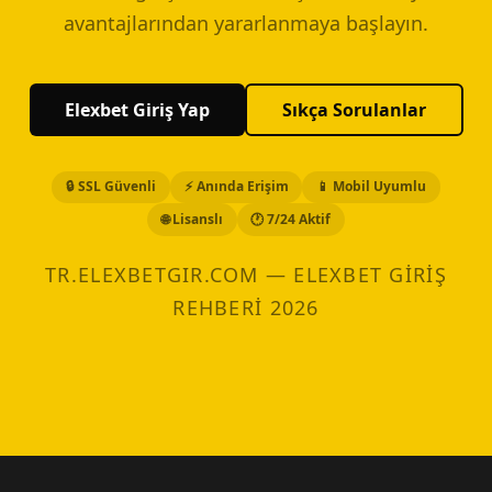
avantajlarından yararlanmaya başlayın.
Elexbet Giriş Yap
Sıkça Sorulanlar
🔒 SSL Güvenli
⚡ Anında Erişim
📱 Mobil Uyumlu
🌐 Lisanslı
🕐 7/24 Aktif
TR.ELEXBETGIR.COM — ELEXBET GİRİŞ
REHBERİ 2026