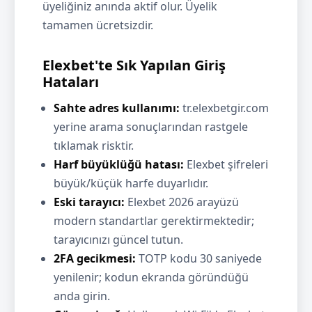
üyeliğiniz anında aktif olur. Üyelik
tamamen ücretsizdir.
Elexbet'te Sık Yapılan Giriş
Hataları
Sahte adres kullanımı:
tr.elexbetgir.com
yerine arama sonuçlarından rastgele
tıklamak risktir.
Harf büyüklüğü hatası:
Elexbet şifreleri
büyük/küçük harfe duyarlıdır.
Eski tarayıcı:
Elexbet 2026 arayüzü
modern standartlar gerektirmektedir;
tarayıcınızı güncel tutun.
2FA gecikmesi:
TOTP kodu 30 saniyede
yenilenir; kodun ekranda göründüğü
anda girin.