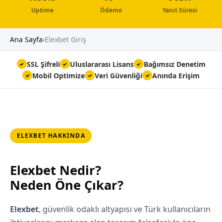
Uptime
Ödeme
Yanıt Süresi
Ana Sayfa
›
Elexbet Giriş
SSL Şifreli
Uluslararası Lisans
Bağımsız Denetim
✓
✓
✓
Mobil Optimize
Veri Güvenliği
Anında Erişim
✓
✓
✓
ELEXBET HAKKINDA
Elexbet Nedir?
Neden Öne Çıkar?
Elexbet
, güvenlik odaklı altyapısı ve Türk kullanıcıların