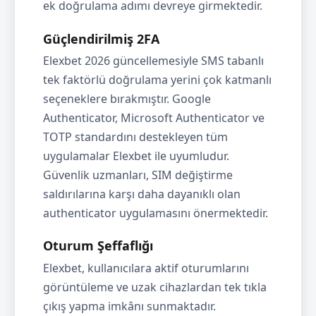
ek doğrulama adımı devreye girmektedir.
Güçlendirilmiş 2FA
Elexbet 2026 güncellemesiyle SMS tabanlı
tek faktörlü doğrulama yerini çok katmanlı
seçeneklere bırakmıştır. Google
Authenticator, Microsoft Authenticator ve
TOTP standardını destekleyen tüm
uygulamalar Elexbet ile uyumludur.
Güvenlik uzmanları, SIM değiştirme
saldırılarına karşı daha dayanıklı olan
authenticator uygulamasını önermektedir.
Oturum Şeffaflığı
Elexbet, kullanıcılara aktif oturumlarını
görüntüleme ve uzak cihazlardan tek tıkla
çıkış yapma imkânı sunmaktadır.