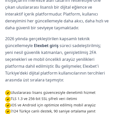
ihtiyaçlarını merkeze alan tasarım felsefesiyle öne
çıkan uluslararası lisanslı bir dijital eğlence ve
interaktif içerik platformudur. Platform, kullanıcı
deneyimini her güncellemeyle daha akıcı, daha hızlı ve
daha güvenli bir seviyeye taşımaktadır.
2026 yılında gerçekleştirilen kapsamlı teknik
güncellemeyle
Elexbet giriş
süreci sadeleştirilmiş;
yeni nesil güvenlik katmanları, genişletilmiş 2FA
seçenekleri ve mobil öncelikli arayüz yenilikleri
platforma dahil edilmiştir. Bu gelişmeler, Elexbet'i
Türkiye'deki dijital platform kullanıcılarının tercihleri
arasında üst sıralara taşımıştır.
Uluslararası lisans güvencesiyle denetimli hizmet
✓
TLS 1.3 ve 256-bit SSL şifreli veri iletimi
✓
iOS ve Android için optimize edilmiş mobil arayüz
✓
7/24 Türkçe canlı destek, 90 saniye ortalama yanıt
✓