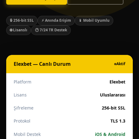
🔒 256-bit SSL
⚡ Anında Erişim
📱 Mobil Uyumlu
🌐 Lisanslı
🕐 7/24 TR Destek
Elexbet — Canlı Durum
Aktif
Platform
Elexbet
Lisans
Uluslararası
Şifreleme
256-bit SSL
Protokol
TLS 1.3
Mobil Destek
iOS & Android