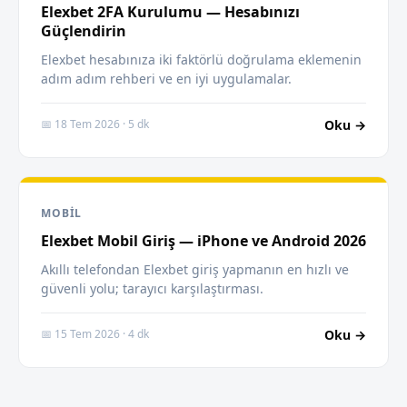
Elexbet 2FA Kurulumu — Hesabınızı
Güçlendirin
Elexbet hesabınıza iki faktörlü doğrulama eklemenin
adım adım rehberi ve en iyi uygulamalar.
Oku →
📅 18 Tem 2026 · 5 dk
MOBIL
Elexbet Mobil Giriş — iPhone ve Android 2026
Akıllı telefondan Elexbet giriş yapmanın en hızlı ve
güvenli yolu; tarayıcı karşılaştırması.
Oku →
📅 15 Tem 2026 · 4 dk