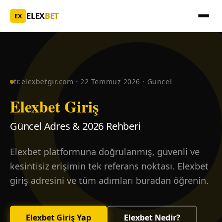
ELEX
BET
EX
tr.elexbetgir.com · 22 Temmuz 2026 · Güncel
Elexbet Giriş
Güncel Adres & 2026 Rehberi
Elexbet platformuna doğrulanmış, güvenli ve
kesintisiz erişimin tek referans noktası. Elexbet
giriş adresini ve tüm adımları buradan öğrenin.
Elexbet Giriş Yap
Elexbet Nedir?