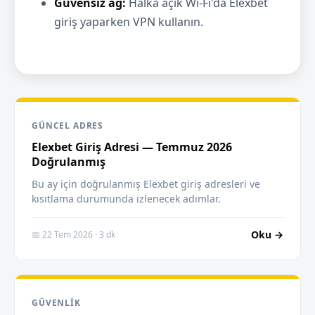
Güvensiz ağ:
Halka açık Wi-Fi'da Elexbet
giriş yaparken VPN kullanın.
GÜNCEL ADRES
Elexbet Giriş Adresi — Temmuz 2026
Doğrulanmış
Bu ay için doğrulanmış Elexbet giriş adresleri ve
kısıtlama durumunda izlenecek adımlar.
Oku →
📅 22 Tem 2026 · 3 dk
GÜVENLIK