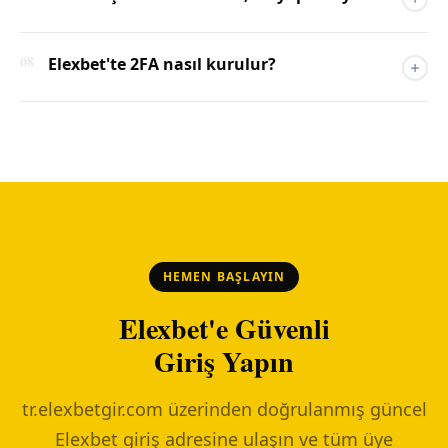
tüm özelliklere erişebilirsiniz.
adres üzerinden Kayıt Ol butonuna tıklayın, formu
doldurun ve e-posta veya SMS doğrulamasını
tamamlayın. Hesabınız hemen aktif olur ve hoş geldin
Elexbet giriş ekranındaki "Şifremi Unuttum"
08
Elexbet'te 2FA nasıl kurulur?
avantajlarına anında kavuşursunuz.
bağlantısına tıklayın. Üyelik e-posta adresinize
sıfırlama bağlantısı gönderilecektir. Bağlantı 15 dakika
geçerlidir. E-posta gelmezse spam klasörünüzü
Elexbet hesabınıza giriş yapın, sağ üstteki profil
kontrol edin; sorun devam ederse Elexbet canlı
menüsünden Güvenlik Ayarları'na gidin ve İki Faktörlü
desteğe başvurun.
Doğrulama seçeneğini aktif hale getirin. SMS veya
authenticator uygulama seçeneklerinden birini tercih
edin. SMS'e kıyasla authenticator uygulaması (Google,
Microsoft) SIM swap saldırılarına karşı çok daha
güvenlidir.
HEMEN BAŞLAYIN
Elexbet'e Güvenli
Giriş Yapın
tr.elexbetgir.com üzerinden doğrulanmış güncel
Elexbet giriş adresine ulaşın ve tüm üye