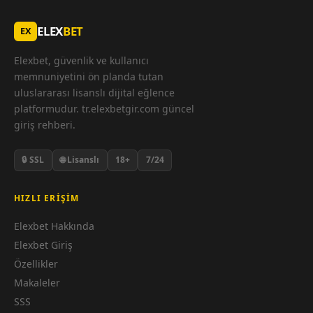
ELEX
BET
EX
Elexbet, güvenlik ve kullanıcı
memnuniyetini ön planda tutan
uluslararası lisanslı dijital eğlence
platformudur. tr.elexbetgir.com güncel
giriş rehberi.
🔒 SSL
🌐 Lisanslı
18+
7/24
HIZLI ERIŞIM
Elexbet Hakkında
Elexbet Giriş
Özellikler
Makaleler
SSS