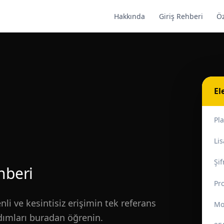
Hakkında
Giriş Rehberi
Öz
El
Pl
Li
Şi
hberi
Pr
i ve kesintisiz erişimin tek referans
Mo
adımları buradan öğrenin.