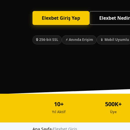
Elexbet Giriş Yap
Elexbet Nedir
🔒 256-bit SSL
⚡ Anında Erişim
📱 Mobil Uyumlu
10+
500K+
Yıl Aktif
Üye
Ana Sayfa
›
Elexbet Giriş