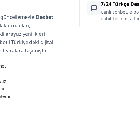
7/24 Türkçe De
Canlı sohbet, e-p
k güncellemeyle
Elexbet
dahil kesintisiz T
ik katmanları,
li arayüz yenilikleri
et'i Türkiye'deki dijital
t sıralara taşımıştır.
met
yüz
nıt
ntemi