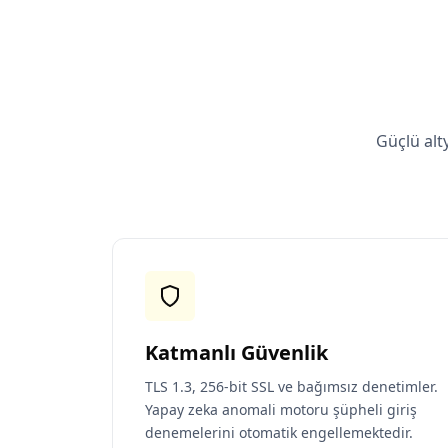
Güçlü alty
Katmanlı Güvenlik
TLS 1.3, 256-bit SSL ve bağımsız denetimler.
Yapay zeka anomali motoru şüpheli giriş
denemelerini otomatik engellemektedir.