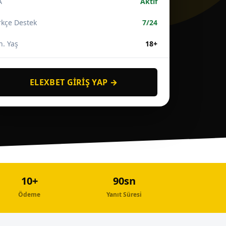
A
Aktif
rkçe Destek
7/24
n. Yaş
18+
ELEXBET GİRİŞ YAP →
10+
90sn
Ödeme
Yanıt Süresi