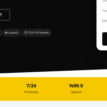
2F
Tü
?
Mi
🌐 Lisanslı
🕐 7/24 TR Destek
7/24
%99.9
TR Destek
Uptime