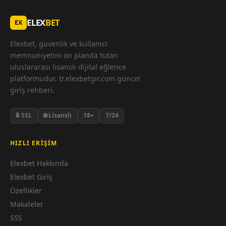
ELEX
BET
EX
Elexbet, güvenlik ve kullanıcı
memnuniyetini ön planda tutan
uluslararası lisanslı dijital eğlence
platformudur. tr.elexbetgir.com güncel
giriş rehberi.
🔒 SSL
🌐 Lisanslı
18+
7/24
HIZLI ERIŞIM
Elexbet Hakkında
Elexbet Giriş
Özellikler
Makaleler
SSS