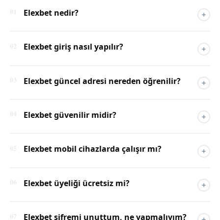
01
Elexbet nedir?
Elexbet, uluslararası lisans kapsamında faaliyet
02
Elexbet giriş nasıl yapılır?
gösteren, Türk kullanıcılara tam Türkçe arayüz ve 7/24
destek sunan dijital eğlence ve interaktif içerik
platformudur. Güvenlik odaklı altyapısı ve kesintisiz
tr.elexbetgir.com üzerinden doğrulanmış güncel
03
Elexbet güncel adresi nereden öğrenilir?
erişim altyapısıyla kullanıcı memnuniyetini öncelikli
Elexbet giriş adresini edinin. Adresi tarayıcınıza
hedef olarak benimseyen Elexbet, yıllar içinde güçlü
doğrudan yazın; URL'de kilit simgesi ve "https://"
bir üye tabanı oluşturmuştur.
olduğunu doğrulayın. Kullanıcı adı ve şifrenizi giriş
Elexbet güncel giriş adresi için tr.elexbetgir.com
04
Elexbet güvenilir midir?
formuna girin, Giriş butonuna tıklayın. 2FA aktifse
sayfasını düzenli olarak takip edin. Adres değişiklikleri
SMS ya da authenticator kodunuzu da girerek işlemi
anlık olarak güncellenmektedir. Arama motorlarından
tamamlayın.
ulaşılan sonuçlar her zaman resmi adres
Evet. Elexbet, uluslararası lisans çerçevesinde faaliyet
05
Elexbet mobil cihazlarda çalışır mı?
olmayabileceğinden, doğrulama için bu sayfayı
göstermekte olup bağımsız güvenlik denetimlerinden
kullanın ve adresi tarayıcınızda yer imi olarak
geçmektedir. 256-bit SSL şifreleme, TLS 1.3 protokolü
kaydedin.
ve yapay zeka destekli anomali tespiti, platformun
Evet. Elexbet'in 2026'da yenilenen duyarlı (responsive)
06
Elexbet üyeliği ücretsiz mi?
güvenlik standartlarını yüksek tutmaktadır.
arayüzü iOS ve Android'in tüm güncel sürümlerinde
sorunsuz çalışmaktadır. Ek uygulama indirmeye gerek
kalmadan mobil tarayıcıdan Elexbet giriş yapabilir,
Evet, Elexbet üyeliği tamamen ücretsizdir. Güncel
07
Elexbet şifremi unuttum, ne yapmalıyım?