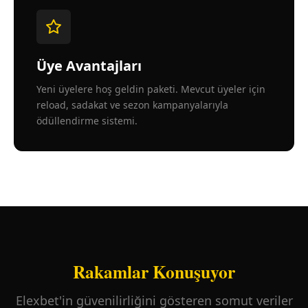
Üye Avantajları
Yeni üyelere hoş geldin paketi. Mevcut üyeler için
reload, sadakat ve sezon kampanyalarıyla
ödüllendirme sistemi.
Rakamlar Konuşuyor
Elexbet'in güvenilirliğini gösteren somut veriler