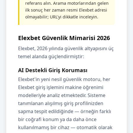
referans alın. Arama motorlarından gelen
ilk sonuç her zaman resmi Elexbet adresi
olmayabilir; URL'yi dikkatle inceleyin.
Elexbet Güvenlik Mimarisi 2026
Elexbet, 2026 yılında güvenlik altyapısını üç
temel alanda güçlendirmiştir:
AI Destekli Giriş Koruması
Elexbet'in yeni nesil güvenlik motoru, her
Elexbet giriş işlemini makine öğrenimi
modelleriyle analiz etmektedir. Sisteme
tanımlanan alışılmış giriş profilinizden
sapma tespit edildiğinde — örneğin farklı
bir coğrafi konum ya da daha önce
kullanılmamış bir cihaz — otomatik olarak