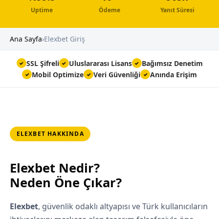
Uptime
Ödeme
Yanıt Süresi
Ana Sayfa
›
Elexbet Giriş
SSL Şifreli
Uluslararası Lisans
Bağımsız Denetim
✓
✓
✓
Mobil Optimize
Veri Güvenliği
Anında Erişim
✓
✓
✓
ELEXBET HAKKINDA
Elexbet Nedir?
Neden Öne Çıkar?
Elexbet
, güvenlik odaklı altyapısı ve Türk kullanıcıların