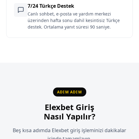
7/24 Türkçe Destek
Canlı sohbet, e-posta ve yardım merkezi
üzerinden hafta sonu dahil kesintisiz Türkçe
destek. Ortalama yanıt süresi 90 saniye.
ADIM ADIM
Elexbet Giriş
Nasıl Yapılır?
Beş kısa adımda Elexbet giriş işleminizi dakikalar
içinde tamamlayın.