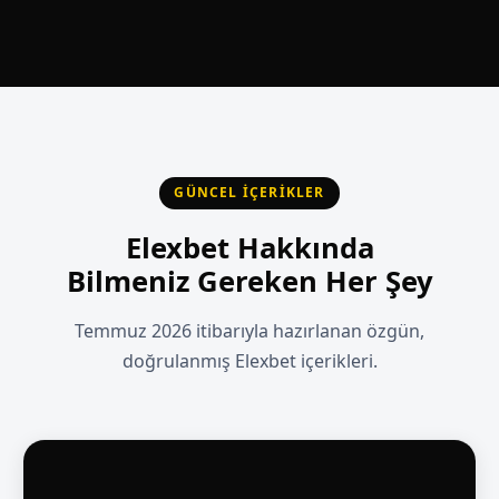
GÜNCEL İÇERIKLER
Elexbet Hakkında
Bilmeniz Gereken Her Şey
Temmuz 2026 itibarıyla hazırlanan özgün,
doğrulanmış Elexbet içerikleri.