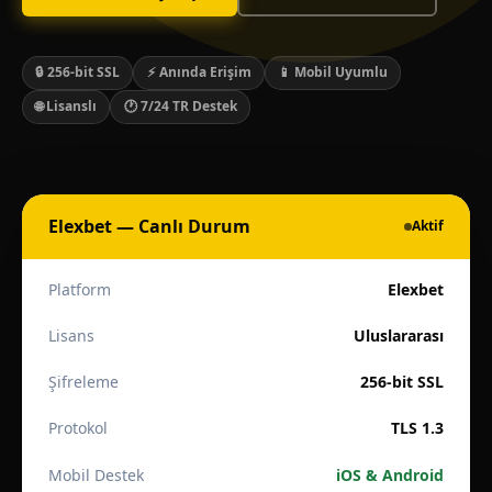
🔒 256-bit SSL
⚡ Anında Erişim
📱 Mobil Uyumlu
🌐 Lisanslı
🕐 7/24 TR Destek
Elexbet — Canlı Durum
Aktif
Platform
Elexbet
Lisans
Uluslararası
Şifreleme
256-bit SSL
Protokol
TLS 1.3
Mobil Destek
iOS & Android