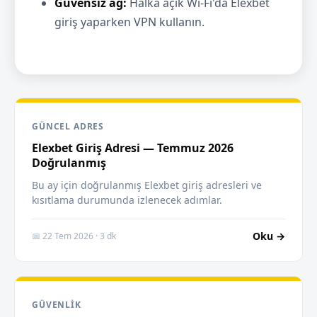
Güvensiz ağ:
Halka açık Wi-Fi'da Elexbet
giriş yaparken VPN kullanın.
GÜNCEL ADRES
Elexbet Giriş Adresi — Temmuz 2026
Doğrulanmış
Bu ay için doğrulanmış Elexbet giriş adresleri ve
kısıtlama durumunda izlenecek adımlar.
Oku →
📅 22 Tem 2026 · 3 dk
GÜVENLIK