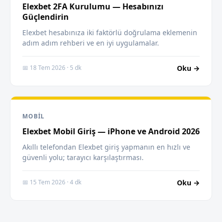
Elexbet 2FA Kurulumu — Hesabınızı
Güçlendirin
Elexbet hesabınıza iki faktörlü doğrulama eklemenin
adım adım rehberi ve en iyi uygulamalar.
Oku →
📅 18 Tem 2026 · 5 dk
MOBIL
Elexbet Mobil Giriş — iPhone ve Android 2026
Akıllı telefondan Elexbet giriş yapmanın en hızlı ve
güvenli yolu; tarayıcı karşılaştırması.
Oku →
📅 15 Tem 2026 · 4 dk