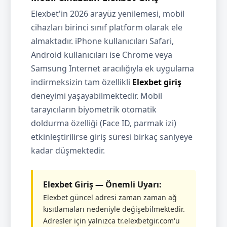
Elexbet'in 2026 arayüz yenilemesi, mobil
cihazları birinci sınıf platform olarak ele
almaktadır. iPhone kullanıcıları Safari,
Android kullanıcıları ise Chrome veya
Samsung Internet aracılığıyla ek uygulama
indirmeksizin tam özellikli
Elexbet giriş
deneyimi yaşayabilmektedir. Mobil
tarayıcıların biyometrik otomatik
doldurma özelliği (Face ID, parmak izi)
etkinleştirilirse giriş süresi birkaç saniyeye
kadar düşmektedir.
Elexbet Giriş — Önemli Uyarı:
Elexbet güncel adresi zaman zaman ağ
kısıtlamaları nedeniyle değişebilmektedir.
Adresler için yalnızca tr.elexbetgir.com'u