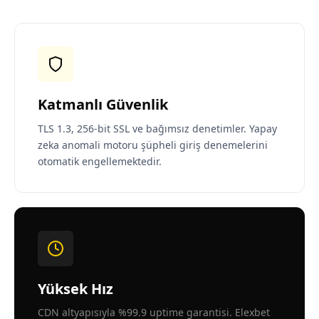
Katmanlı Güvenlik
TLS 1.3, 256-bit SSL ve bağımsız denetimler. Yapay
zeka anomali motoru şüpheli giriş denemelerini
otomatik engellemektedir.
Yüksek Hız
CDN altyapısıyla %99.9 uptime garantisi. Elexbet