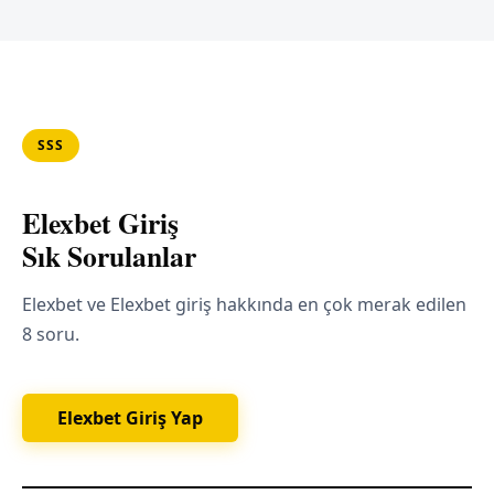
SSS
Elexbet Giriş
Sık Sorulanlar
Elexbet ve Elexbet giriş hakkında en çok merak edilen
8 soru.
Elexbet Giriş Yap