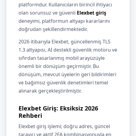
platformdur. Kullanıcıların birincil ihtiyacı
olan sorunsuz ve güvenli
Elexbet giriş
deneyimi, platformun altyapı kararlarını
doğrudan şekillendirmektedir.
2026 itibarıyla Elexbet, güncellenmiş TLS
1.3 altyapısı, AI destekli güvenlik motoru ve
sıfırdan tasarlanmış mobil arayüzüyle
önemli bir dönüşüm geçirmiştir. Bu
dönüşüm, mevcut üyelerin geri bildirimleri
ve bağımsız güvenlik denetimleri temel
alınarak gerçekleştirilmiştir.
Elexbet Giriş: Eksiksiz 2026
Rehberi
Elexbet giriş işlemi; doğru adres, güncel
tarayıcı ve aktif 2FA kombinasyonuyla en