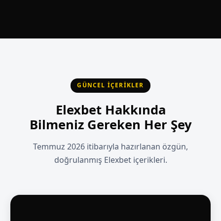
GÜNCEL İÇERIKLER
Elexbet Hakkında
Bilmeniz Gereken Her Şey
Temmuz 2026 itibarıyla hazırlanan özgün,
doğrulanmış Elexbet içerikleri.