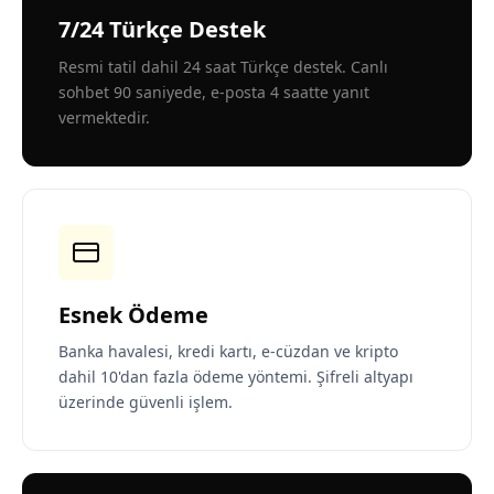
7/24 Türkçe Destek
Resmi tatil dahil 24 saat Türkçe destek. Canlı
sohbet 90 saniyede, e-posta 4 saatte yanıt
vermektedir.
Esnek Ödeme
Banka havalesi, kredi kartı, e-cüzdan ve kripto
dahil 10'dan fazla ödeme yöntemi. Şifreli altyapı
üzerinde güvenli işlem.