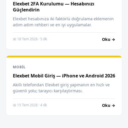
Elexbet 2FA Kurulumu — Hesabınızı
Güçlendirin
Elexbet hesabınıza iki faktörlü doğrulama eklemenin
adım adım rehberi ve en iyi uygulamalar.
Oku →
📅 18 Tem 2026 · 5 dk
MOBIL
Elexbet Mobil Giriş — iPhone ve Android 2026
Akıllı telefondan Elexbet giriş yapmanın en hızlı ve
güvenli yolu; tarayıcı karşılaştırması.
Oku →
📅 15 Tem 2026 · 4 dk