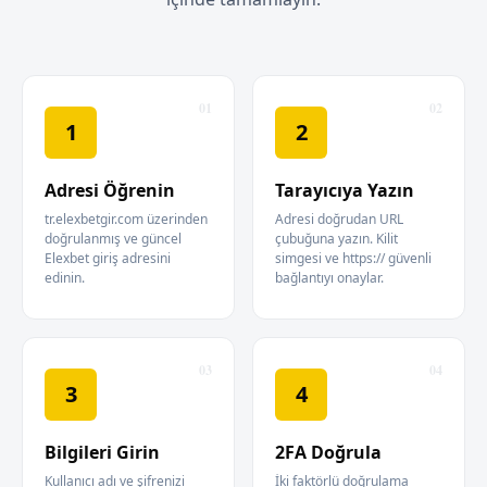
1
2
Adresi Öğrenin
Tarayıcıya Yazın
tr.elexbetgir.com üzerinden
Adresi doğrudan URL
doğrulanmış ve güncel
çubuğuna yazın. Kilit
Elexbet giriş adresini
simgesi ve https:// güvenli
edinin.
bağlantıyı onaylar.
3
4
Bilgileri Girin
2FA Doğrula
Kullanıcı adı ve şifrenizi
İki faktörlü doğrulama