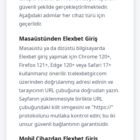
güvenli şekilde gerçekleştirilmektedir.
Aşağıdaki adımlar her cihaz türü için
geçerlidir.
Masaüstünden Elexbet Giriş
Masaüstü ya da dizüstü bilgisayarda
Elexbet giriş yapmak için Chrome 120+,
Firefox 121+, Edge 120+ veya Safari 17+
kullanmanız önerilir. tr.elexbetgir.com
üzerinden doğrulanmış adresi edinin ve
tarayıcının URL çubuğuna doğrudan yazın.
Sayfanın yüklenmesiyle birlikte URL
çubuğundaki kilit simgesini ve "https://"
protokolünü mutlaka kontrol edin; bu iki
unsur güvenli bağlantının garantisidir.
Mobil Cihazdan Elexbet Giriş