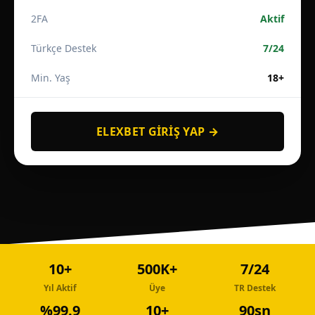
2FA
Aktif
Türkçe Destek
7/24
Min. Yaş
18+
ELEXBET GİRİŞ YAP →
10+
500K+
7/24
Yıl Aktif
Üye
TR Destek
%99.9
10+
90sn