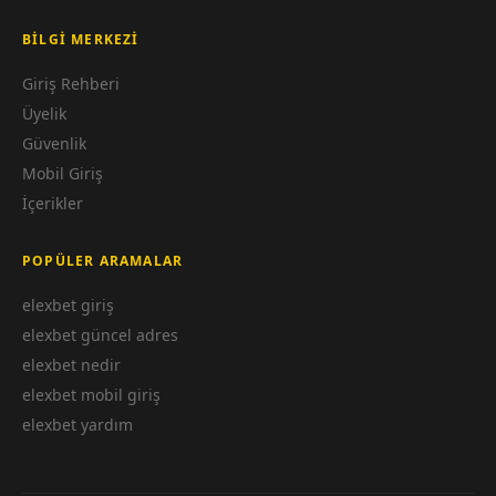
BILGI MERKEZI
Giriş Rehberi
Üyelik
Güvenlik
Mobil Giriş
İçerikler
POPÜLER ARAMALAR
elexbet giriş
elexbet güncel adres
elexbet nedir
elexbet mobil giriş
elexbet yardım