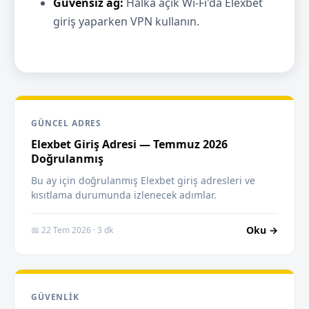
Güvensiz ağ:
Halka açık Wi-Fi'da Elexbet
giriş yaparken VPN kullanın.
GÜNCEL ADRES
Elexbet Giriş Adresi — Temmuz 2026
Doğrulanmış
Bu ay için doğrulanmış Elexbet giriş adresleri ve
kısıtlama durumunda izlenecek adımlar.
Oku →
📅 22 Tem 2026 · 3 dk
GÜVENLIK