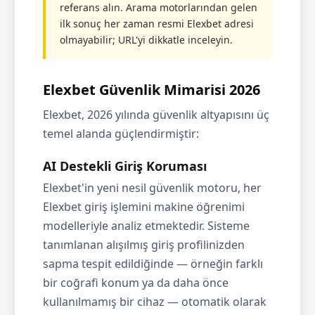
referans alın. Arama motorlarından gelen
ilk sonuç her zaman resmi Elexbet adresi
olmayabilir; URL'yi dikkatle inceleyin.
Elexbet Güvenlik Mimarisi 2026
Elexbet, 2026 yılında güvenlik altyapısını üç
temel alanda güçlendirmiştir:
AI Destekli Giriş Koruması
Elexbet'in yeni nesil güvenlik motoru, her
Elexbet giriş işlemini makine öğrenimi
modelleriyle analiz etmektedir. Sisteme
tanımlanan alışılmış giriş profilinizden
sapma tespit edildiğinde — örneğin farklı
bir coğrafi konum ya da daha önce
kullanılmamış bir cihaz — otomatik olarak