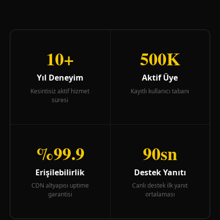
10+
500K
Yıl Deneyim
Aktif Üye
Kesintisiz aktif hizmet
Kayıtlı kullanıcı tabanı
süresi
%99.9
90sn
Erişilebilirlik
Destek Yanıtı
CDN altyapısı uptime
Canlı destek ilk yanıt
garantisi
ortalaması