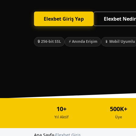
Elexbet Giriş Yap
Elexbet Nedir
🔒 256-bit SSL
⚡ Anında Erişim
📱 Mobil Uyumlu
10+
500K+
Yıl Aktif
Üye
Ana Sayfa
›
Elexbet Giriş