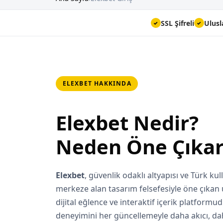
SSL Şifreli
Ulusl
✓
✓
ELEXBET HAKKINDA
Elexbet Nedir?
Neden Öne Çıkar
Elexbet
, güvenlik odaklı altyapısı ve Türk kull
merkeze alan tasarım felsefesiyle öne çıkan ul
dijital eğlence ve interaktif içerik platformud
deneyimini her güncellemeyle daha akıcı, dah