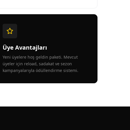
Üye Avantajları
Yeni üyelere hoş geldin paketi. Mevcut
üyeler için reload, sadakat ve sezon
kampanyalarıyla ödüllendirme sistemi.