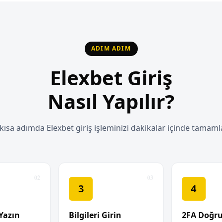
ADIM ADIM
Elexbet Giriş
Nasıl Yapılır?
kısa adımda Elexbet giriş işleminizi dakikalar içinde tamaml
3
4
 Yazın
Bilgileri Girin
2FA Doğru