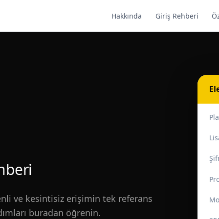
Hakkında
Giriş Rehberi
Öz
El
Pl
Li
Şi
hberi
Pr
i ve kesintisiz erişimin tek referans
Mo
adımları buradan öğrenin.