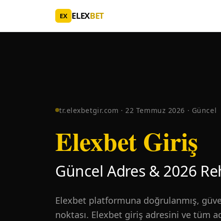
ELEX
BET
EX
tr.elexbetgir.com · 22 Temmuz 2026 · Güncel
Elexbet Giriş
Güncel Adres & 2026 Re
Elexbet platformuna doğrulanmış, güvenl
noktası. Elexbet giriş adresini ve tüm 