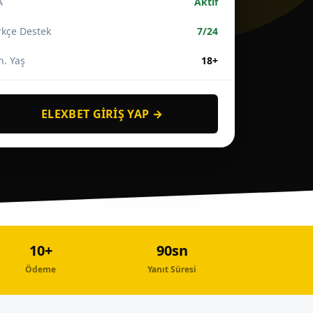
A
Aktif
rkçe Destek
7/24
n. Yaş
18+
ELEXBET GİRİŞ YAP →
10+
90sn
Ödeme
Yanıt Süresi