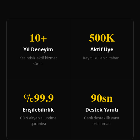
10+
500K
Yıl Deneyim
Aktif Üye
Kesintisiz aktif hizmet
Kayıtlı kullanıcı tabanı
süresi
%99.9
90sn
Erişilebilirlik
Destek Yanıtı
CDN altyapısı uptime
Canlı destek ilk yanıt
garantisi
ortalaması