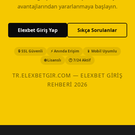
avantajlarından yararlanmaya başlayın.
Elexbet Giriş Yap
Sıkça Sorulanlar
🔒 SSL Güvenli
⚡ Anında Erişim
📱 Mobil Uyumlu
🌐 Lisanslı
🕐 7/24 Aktif
TR.ELEXBETGIR.COM — ELEXBET GİRİŞ
REHBERİ 2026