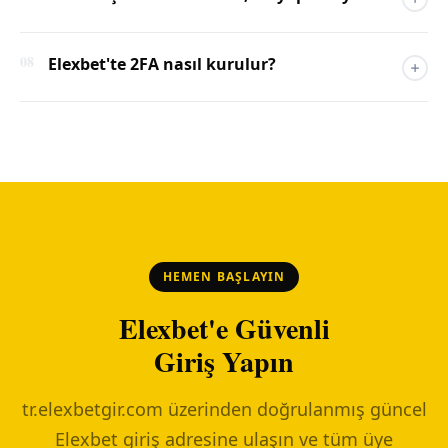
tüm özelliklere erişebilirsiniz.
adres üzerinden Kayıt Ol butonuna tıklayın, formu
doldurun ve e-posta veya SMS doğrulamasını
tamamlayın. Hesabınız hemen aktif olur ve hoş geldin
Elexbet giriş ekranındaki "Şifremi Unuttum"
08
Elexbet'te 2FA nasıl kurulur?
avantajlarına anında kavuşursunuz.
bağlantısına tıklayın. Üyelik e-posta adresinize
sıfırlama bağlantısı gönderilecektir. Bağlantı 15 dakika
geçerlidir. E-posta gelmezse spam klasörünüzü
Elexbet hesabınıza giriş yapın, sağ üstteki profil
kontrol edin; sorun devam ederse Elexbet canlı
menüsünden Güvenlik Ayarları'na gidin ve İki Faktörlü
desteğe başvurun.
Doğrulama seçeneğini aktif hale getirin. SMS veya
authenticator uygulama seçeneklerinden birini tercih
edin. SMS'e kıyasla authenticator uygulaması (Google,
Microsoft) SIM swap saldırılarına karşı çok daha
güvenlidir.
HEMEN BAŞLAYIN
Elexbet'e Güvenli
Giriş Yapın
tr.elexbetgir.com üzerinden doğrulanmış güncel
Elexbet giriş adresine ulaşın ve tüm üye