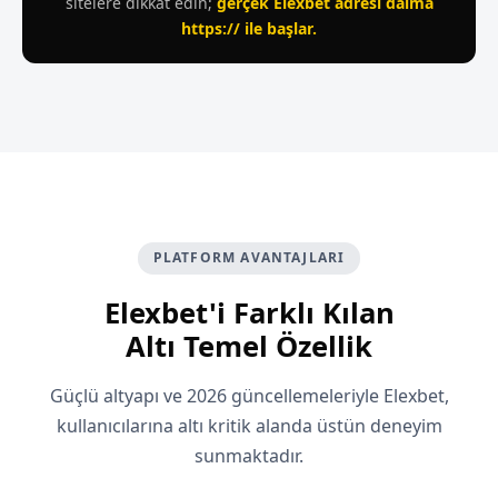
sitelere dikkat edin;
gerçek Elexbet adresi daima
https:// ile başlar.
PLATFORM AVANTAJLARI
Elexbet'i Farklı Kılan
Altı Temel Özellik
Güçlü altyapı ve 2026 güncellemeleriyle Elexbet,
kullanıcılarına altı kritik alanda üstün deneyim
sunmaktadır.