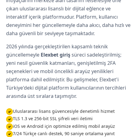
ihtiyaçlarını merkeze alan tasarım felsefesiyle öne
çıkan uluslararası lisanslı bir dijital eğlence ve
interaktif içerik platformudur. Platform, kullanıcı
deneyimini her güncellemeyle daha akıcı, daha hızlı ve
daha güvenli bir seviyeye taşımaktadır.
2026 yılında gerçekleştirilen kapsamlı teknik
güncellemeyle
Elexbet giriş
süreci sadeleştirilmiş;
yeni nesil güvenlik katmanları, genişletilmiş 2FA
seçenekleri ve mobil öncelikli arayüz yenilikleri
platforma dahil edilmiştir. Bu gelişmeler, Elexbet'i
Türkiye'deki dijital platform kullanıcılarının tercihleri
arasında üst sıralara taşımıştır.
Uluslararası lisans güvencesiyle denetimli hizmet
✓
TLS 1.3 ve 256-bit SSL şifreli veri iletimi
✓
iOS ve Android için optimize edilmiş mobil arayüz
✓
7/24 Türkçe canlı destek, 90 saniye ortalama yanıt
✓