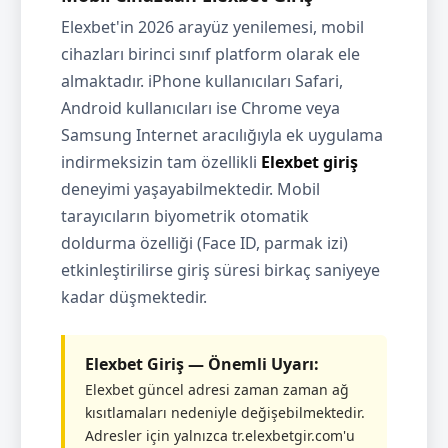
Elexbet'in 2026 arayüz yenilemesi, mobil
cihazları birinci sınıf platform olarak ele
almaktadır. iPhone kullanıcıları Safari,
Android kullanıcıları ise Chrome veya
Samsung Internet aracılığıyla ek uygulama
indirmeksizin tam özellikli
Elexbet giriş
deneyimi yaşayabilmektedir. Mobil
tarayıcıların biyometrik otomatik
doldurma özelliği (Face ID, parmak izi)
etkinleştirilirse giriş süresi birkaç saniyeye
kadar düşmektedir.
Elexbet Giriş — Önemli Uyarı:
Elexbet güncel adresi zaman zaman ağ
kısıtlamaları nedeniyle değişebilmektedir.
Adresler için yalnızca tr.elexbetgir.com'u