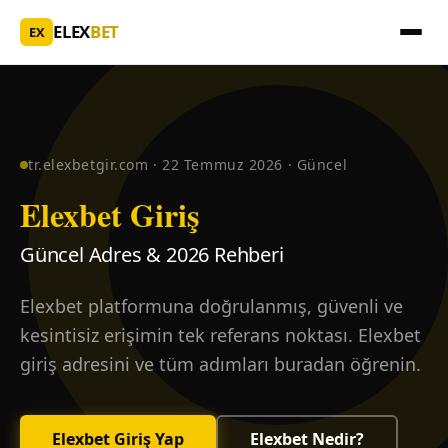
ELEX
BET
EX
tr.elexbetgir.com · 22 Temmuz 2026 · Güncel
Elexbet Giriş
Güncel Adres & 2026 Rehberi
Elexbet platformuna doğrulanmış, güvenli ve
kesintisiz erişimin tek referans noktası. Elexbet
giriş adresini ve tüm adımları buradan öğrenin.
Elexbet Giriş Yap
Elexbet Nedir?