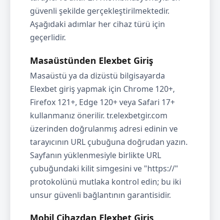
güvenli şekilde gerçekleştirilmektedir.
Aşağıdaki adımlar her cihaz türü için
geçerlidir.
Masaüstünden Elexbet Giriş
Masaüstü ya da dizüstü bilgisayarda
Elexbet giriş yapmak için Chrome 120+,
Firefox 121+, Edge 120+ veya Safari 17+
kullanmanız önerilir. tr.elexbetgir.com
üzerinden doğrulanmış adresi edinin ve
tarayıcının URL çubuğuna doğrudan yazın.
Sayfanın yüklenmesiyle birlikte URL
çubuğundaki kilit simgesini ve "https://"
protokolünü mutlaka kontrol edin; bu iki
unsur güvenli bağlantının garantisidir.
Mobil Cihazdan Elexbet Giriş