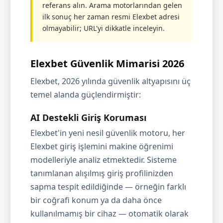
referans alın. Arama motorlarından gelen
ilk sonuç her zaman resmi Elexbet adresi
olmayabilir; URL'yi dikkatle inceleyin.
Elexbet Güvenlik Mimarisi 2026
Elexbet, 2026 yılında güvenlik altyapısını üç
temel alanda güçlendirmiştir:
AI Destekli Giriş Koruması
Elexbet'in yeni nesil güvenlik motoru, her
Elexbet giriş işlemini makine öğrenimi
modelleriyle analiz etmektedir. Sisteme
tanımlanan alışılmış giriş profilinizden
sapma tespit edildiğinde — örneğin farklı
bir coğrafi konum ya da daha önce
kullanılmamış bir cihaz — otomatik olarak