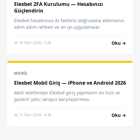
Elexbet 2FA Kurulumu — Hesabınızı
Güçlendirin
Elexbet hesabınıza iki faktörlü doğrulama eklemenin
adım adım rehberi ve en iyi uygulamalar.
Oku →
📅 18 Tem 2026 · 5 dk
MOBIL
Elexbet Mobil Giriş — iPhone ve Android 2026
Akıllı telefondan Elexbet giriş yapmanın en hızlı ve
güvenli yolu; tarayıcı karşılaştırması.
Oku →
📅 15 Tem 2026 · 4 dk