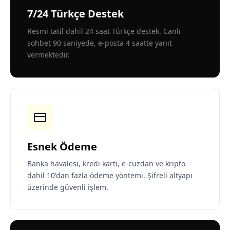
7/24 Türkçe Destek
Resmi tatil dahil 24 saat Türkçe destek. Canlı
sohbet 90 saniyede, e-posta 4 saatte yanıt
vermektedir.
Esnek Ödeme
Banka havalesi, kredi kartı, e-cüzdan ve kripto
dahil 10'dan fazla ödeme yöntemi. Şifreli altyapı
üzerinde güvenli işlem.