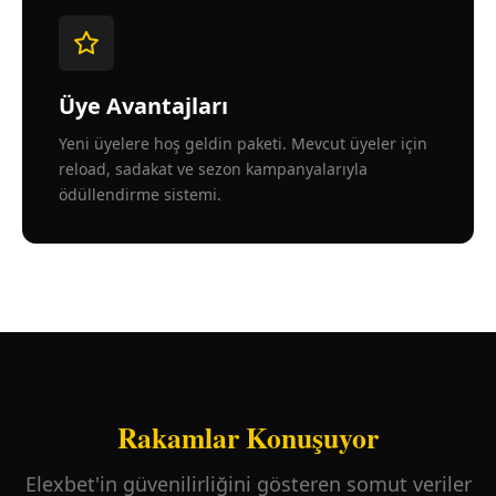
Üye Avantajları
Yeni üyelere hoş geldin paketi. Mevcut üyeler için
reload, sadakat ve sezon kampanyalarıyla
ödüllendirme sistemi.
Rakamlar Konuşuyor
Elexbet'in güvenilirliğini gösteren somut veriler