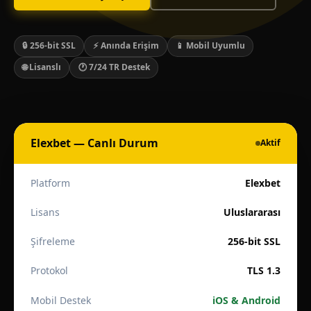
🔒 256-bit SSL
⚡ Anında Erişim
📱 Mobil Uyumlu
🌐 Lisanslı
🕐 7/24 TR Destek
Elexbet — Canlı Durum
Aktif
Platform
Elexbet
Lisans
Uluslararası
Şifreleme
256-bit SSL
Protokol
TLS 1.3
Mobil Destek
iOS & Android