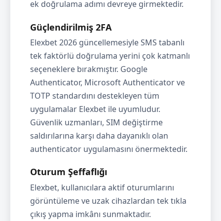
ek doğrulama adımı devreye girmektedir.
Güçlendirilmiş 2FA
Elexbet 2026 güncellemesiyle SMS tabanlı
tek faktörlü doğrulama yerini çok katmanlı
seçeneklere bırakmıştır. Google
Authenticator, Microsoft Authenticator ve
TOTP standardını destekleyen tüm
uygulamalar Elexbet ile uyumludur.
Güvenlik uzmanları, SIM değiştirme
saldırılarına karşı daha dayanıklı olan
authenticator uygulamasını önermektedir.
Oturum Şeffaflığı
Elexbet, kullanıcılara aktif oturumlarını
görüntüleme ve uzak cihazlardan tek tıkla
çıkış yapma imkânı sunmaktadır.