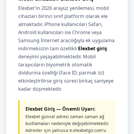
Elexbet'in 2026 arayüz yenilemesi, mobil
cihazları birinci sınıf platform olarak ele
almaktadır. iPhone kullanıcıları Safari,
Android kullanıcıları ise Chrome veya
Samsung Internet aracılığıyla ek uygulama
indirmeksizin tam özellikli
Elexbet giriş
deneyimi yaşayabilmektedir. Mobil
tarayıcıların biyometrik otomatik
doldurma özelliği (Face ID, parmak izi)
etkinleştirilirse giriş süresi birkaç saniyeye
kadar düşmektedir.
Elexbet Giriş — Önemli Uyarı:
Elexbet güncel adresi zaman zaman ağ
kısıtlamaları nedeniyle değişebilmektedir.
Adresler için yalnızca tr.elexbetgir.com'u