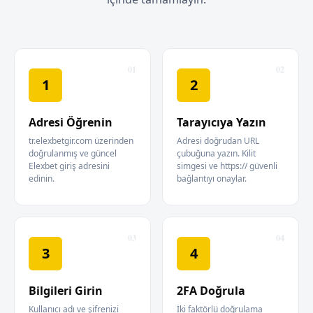
1
2
Adresi Öğrenin
Tarayıcıya Yazın
tr.elexbetgir.com üzerinden
Adresi doğrudan URL
doğrulanmış ve güncel
çubuğuna yazın. Kilit
Elexbet giriş adresini
simgesi ve https:// güvenli
edinin.
bağlantıyı onaylar.
3
4
Bilgileri Girin
2FA Doğrula
Kullanıcı adı ve şifrenizi
İki faktörlü doğrulama