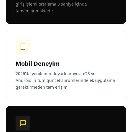
giriş işlemi ortalama 3 saniye içinde
tamamlanmaktadır.
Mobil Deneyim
2026'da yenilenen duyarlı arayüz; iOS ve
Android'in tüm güncel sürümlerinde ek uygulama
gerektirmeden tam erişim.