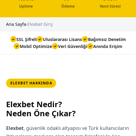
Uptime
Ödeme
Yanıt Süresi
Ana Sayfa
›
Elexbet Giriş
SSL Şifreli
Uluslararası Lisans
Bağımsız Denetim
✓
✓
✓
Mobil Optimize
Veri Güvenliği
Anında Erişim
✓
✓
✓
ELEXBET HAKKINDA
Elexbet Nedir?
Neden Öne Çıkar?
Elexbet
, güvenlik odaklı altyapısı ve Türk kullanıcıların