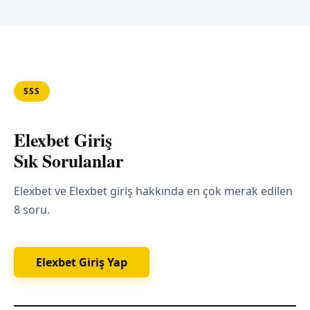
SSS
Elexbet Giriş
Sık Sorulanlar
Elexbet ve Elexbet giriş hakkında en çok merak edilen
8 soru.
Elexbet Giriş Yap