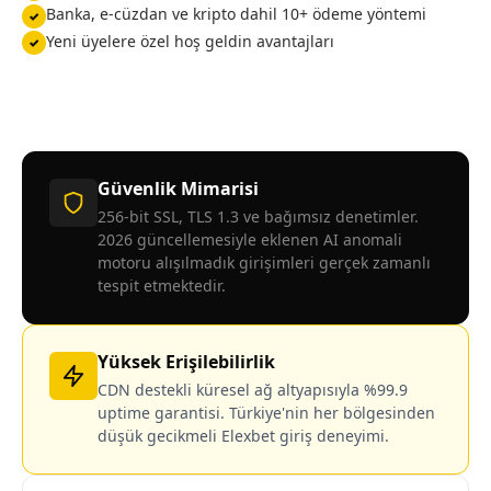
Banka, e-cüzdan ve kripto dahil 10+ ödeme yöntemi
✓
Yeni üyelere özel hoş geldin avantajları
✓
Güvenlik Mimarisi
256-bit SSL, TLS 1.3 ve bağımsız denetimler.
2026 güncellemesiyle eklenen AI anomali
motoru alışılmadık girişimleri gerçek zamanlı
tespit etmektedir.
Yüksek Erişilebilirlik
CDN destekli küresel ağ altyapısıyla %99.9
uptime garantisi. Türkiye'nin her bölgesinden
düşük gecikmeli Elexbet giriş deneyimi.