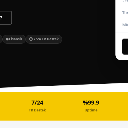
2F
Tü
?
Mi
🌐 Lisanslı
🕐 7/24 TR Destek
7/24
%99.9
TR Destek
Uptime