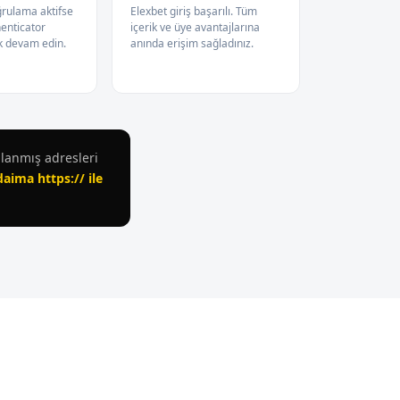
oğrulama aktifse
Elexbet giriş başarılı. Tüm
enticator
içerik ve üye avantajlarına
k devam edin.
anında erişim sağladınız.
ulanmış adresleri
aima https:// ile