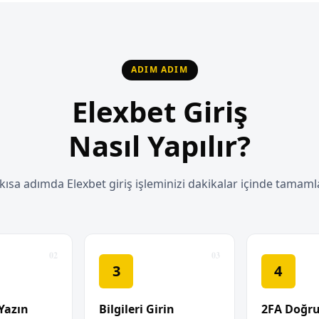
ADIM ADIM
Elexbet Giriş
Nasıl Yapılır?
kısa adımda Elexbet giriş işleminizi dakikalar içinde tamaml
3
4
 Yazın
Bilgileri Girin
2FA Doğru