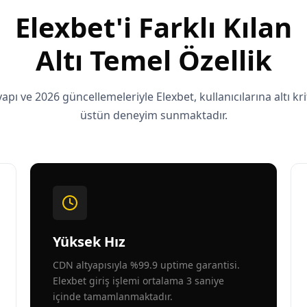
Elexbet'i Farklı Kılan
Altı Temel Özellik
apı ve 2026 güncellemeleriyle Elexbet, kullanıcılarına altı kr
üstün deneyim sunmaktadır.
Yüksek Hız
CDN altyapısıyla %99.9 uptime garantisi.
Elexbet giriş işlemi ortalama 3 saniye
içinde tamamlanmaktadır.