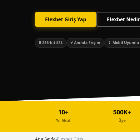
Elexbet Giriş Yap
Elexbet Nedir
🔒 256-bit SSL
⚡ Anında Erişim
📱 Mobil Uyumlu
10+
500K+
Yıl Aktif
Üye
Ana Sayfa
›
Elexbet Giriş