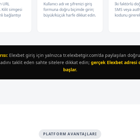
n URL
Kullanıcı adı ve şifrenizi giriş
İki faktörlü d
Kilit simgesi
formuna doğru biçimde girin;
SMS veya auth
nli bağlantıyı
büyük/küçük harfe dikkat edin.
kodunu girere
ısı:
Elexbet giriş için yalnızca tr.elexbetgir.com'da paylaşılan doğr
 adını taklit eden sahte sitelere dikkat edin;
gerçek Elexbet adresi d
başlar.
PLATFORM AVANTAJLARI