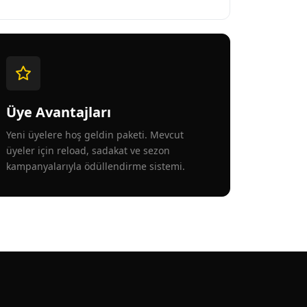
Üye Avantajları
Yeni üyelere hoş geldin paketi. Mevcut
üyeler için reload, sadakat ve sezon
kampanyalarıyla ödüllendirme sistemi.