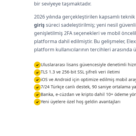
bir seviyeye taşımaktadır.
2026 yılında gerçekleştirilen kapsamlı tekni
giriş
süreci sadeleştirilmiş; yeni nesil güvenl
genişletilmiş 2FA seçenekleri ve mobil öncelik
platforma dahil edilmiştir. Bu gelişmeler, Elexb
platform kullanıcılarının tercihleri arasında üs
Uluslararası lisans güvencesiyle denetimli hiz
✓
TLS 1.3 ve 256-bit SSL şifreli veri iletimi
✓
iOS ve Android için optimize edilmiş mobil ara
✓
7/24 Türkçe canlı destek, 90 saniye ortalama ya
✓
Banka, e-cüzdan ve kripto dahil 10+ ödeme yö
✓
Yeni üyelere özel hoş geldin avantajları
✓