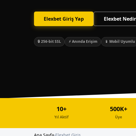
Elexbet Giriş Yap
Elexbet Nedir
🔒 256-bit SSL
⚡ Anında Erişim
📱 Mobil Uyumlu
10+
500K+
Yıl Aktif
Üye
Ana Sayfa
›
Elexbet Giriş