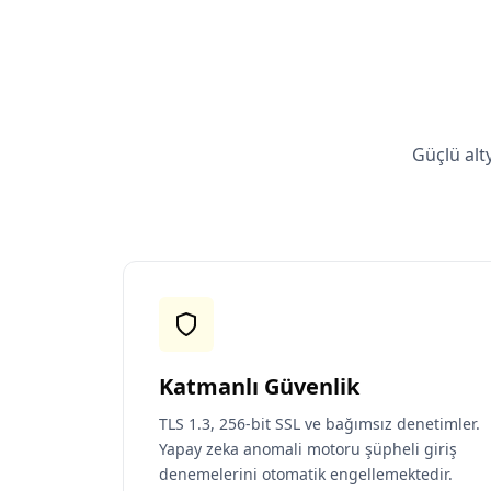
Güçlü alty
Katmanlı Güvenlik
TLS 1.3, 256-bit SSL ve bağımsız denetimler.
Yapay zeka anomali motoru şüpheli giriş
denemelerini otomatik engellemektedir.