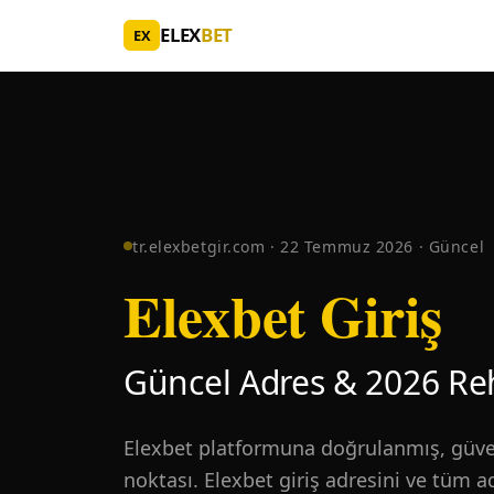
ELEX
BET
EX
tr.elexbetgir.com · 22 Temmuz 2026 · Güncel
Elexbet Giriş
Güncel Adres & 2026 Re
Elexbet platformuna doğrulanmış, güvenl
noktası. Elexbet giriş adresini ve tüm 