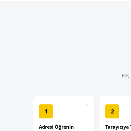
Beş 
1
2
Adresi Öğrenin
Tarayıcıya