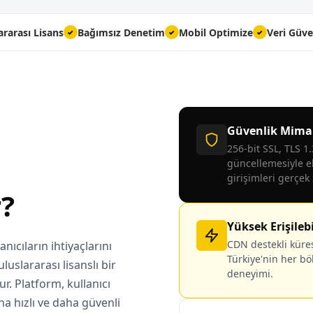
ararası Lisans
Bağımsız Denetim
Mobil Optimize
Veri Güve
✓
✓
✓
Güvenlik Mimar
256-bit SSL, TLS 1
güncellemesiyle e
girişimleri gerçek
?
Yüksek Erişilebi
CDN destekli küres
anıcıların ihtiyaçlarını
Türkiye'nin her bö
uslararası lisanslı bir
deneyimi.
ur. Platform, kullanıcı
a hızlı ve daha güvenli