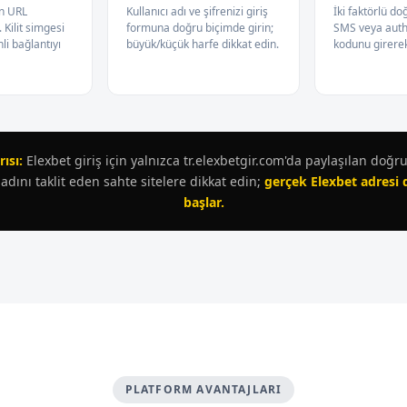
n URL
Kullanıcı adı ve şifrenizi giriş
İki faktörlü d
Kilit simgesi
formuna doğru biçimde girin;
SMS veya auth
nli bağlantıyı
büyük/küçük harfe dikkat edin.
kodunu girere
ısı:
Elexbet giriş için yalnızca tr.elexbetgir.com'da paylaşılan doğr
 adını taklit eden sahte sitelere dikkat edin;
gerçek Elexbet adresi d
başlar.
PLATFORM AVANTAJLARI