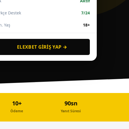
A
Aktif
rkçe Destek
7/24
n. Yaş
18+
ELEXBET GİRİŞ YAP →
10+
90sn
Ödeme
Yanıt Süresi