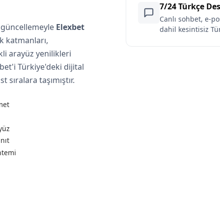
7/24 Türkçe De
Canlı sohbet, e-p
k güncellemeyle
Elexbet
dahil kesintisiz T
ik katmanları,
li arayüz yenilikleri
et'i Türkiye'deki dijital
t sıralara taşımıştır.
met
yüz
nıt
ntemi