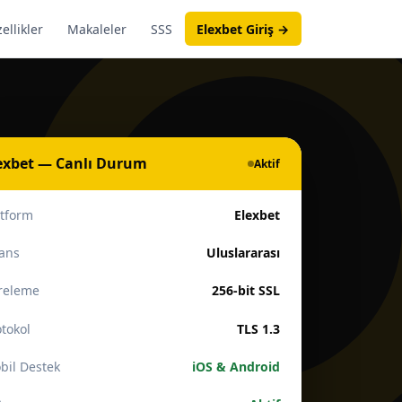
ellikler
Makaleler
SSS
Elexbet Giriş →
exbet — Canlı Durum
Aktif
atform
Elexbet
sans
Uluslararası
freleme
256-bit SSL
otokol
TLS 1.3
bil Destek
iOS & Android