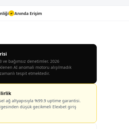
nliği
Anında Erişim
✓
isi
.3 ve bağımsız denetimler. 2026
klenen AI anomali motoru alışılmadık
 zamanlı tespit etmektedir.
lirlik
el ağ altyapısıyla %99.9 uptime garantisi.
lgesinden düşük gecikmeli Elexbet giriş