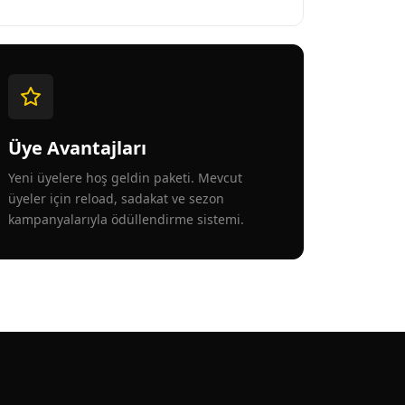
Üye Avantajları
Yeni üyelere hoş geldin paketi. Mevcut
üyeler için reload, sadakat ve sezon
kampanyalarıyla ödüllendirme sistemi.