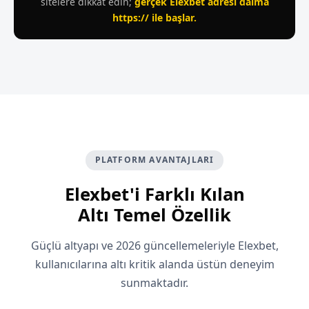
sitelere dikkat edin;
gerçek Elexbet adresi daima
https:// ile başlar.
PLATFORM AVANTAJLARI
Elexbet'i Farklı Kılan
Altı Temel Özellik
Güçlü altyapı ve 2026 güncellemeleriyle Elexbet,
kullanıcılarına altı kritik alanda üstün deneyim
sunmaktadır.