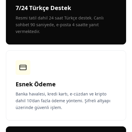
7/24 Türkçe Destek
Resmi tatil dahil 24 saat Türkçe destek. Canlı
sohbet 90 saniyede, e-posta 4 saatte yanıt
vermektedir.
Esnek Ödeme
Banka havalesi, kredi kartı, e-cüzdan ve kripto
dahil 10'dan fazla ödeme yöntemi. Şifreli altyapı
üzerinde güvenli işlem.