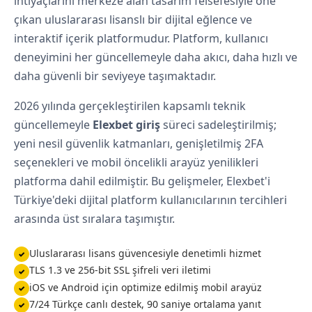
ihtiyaçlarını merkeze alan tasarım felsefesiyle öne
çıkan uluslararası lisanslı bir dijital eğlence ve
interaktif içerik platformudur. Platform, kullanıcı
deneyimini her güncellemeyle daha akıcı, daha hızlı ve
daha güvenli bir seviyeye taşımaktadır.
2026 yılında gerçekleştirilen kapsamlı teknik
güncellemeyle
Elexbet giriş
süreci sadeleştirilmiş;
yeni nesil güvenlik katmanları, genişletilmiş 2FA
seçenekleri ve mobil öncelikli arayüz yenilikleri
platforma dahil edilmiştir. Bu gelişmeler, Elexbet'i
Türkiye'deki dijital platform kullanıcılarının tercihleri
arasında üst sıralara taşımıştır.
Uluslararası lisans güvencesiyle denetimli hizmet
✓
TLS 1.3 ve 256-bit SSL şifreli veri iletimi
✓
iOS ve Android için optimize edilmiş mobil arayüz
✓
7/24 Türkçe canlı destek, 90 saniye ortalama yanıt
✓