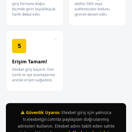
giriş formuna doğru
aktifse SMS veya
biçimde girin; büyük/küçük
authenticator kodunu
harfe dikkat edin.
girerek devam edin.
5
Erişim Tamam!
Elexbet giriş başarılı. Tüm
içerik ve üye avantajlarına
anında erişim sağladınız.
⚠ Güvenlik Uyarısı:
Elexbet giriş için yalnızca
tr.elexbetgir.com'da paylaşılan doğrulanmış
adresleri kullanın. Elexbet adını taklit eden sahte