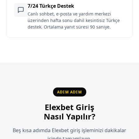
7/24 Türkçe Destek
Canlı sohbet, e-posta ve yardım merkezi
üzerinden hafta sonu dahil kesintisiz Türkçe
destek. Ortalama yanıt süresi 90 saniye.
ADIM ADIM
Elexbet Giriş
Nasıl Yapılır?
Beş kısa adımda Elexbet giriş işleminizi dakikalar
içinde tamamlayın.