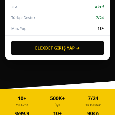
2FA
Aktif
Türkçe Destek
7/24
Min. Yaş
18+
ELEXBET GİRİŞ YAP →
10+
500K+
7/24
Yıl Aktif
Üye
TR Destek
%99.9
10+
90sn