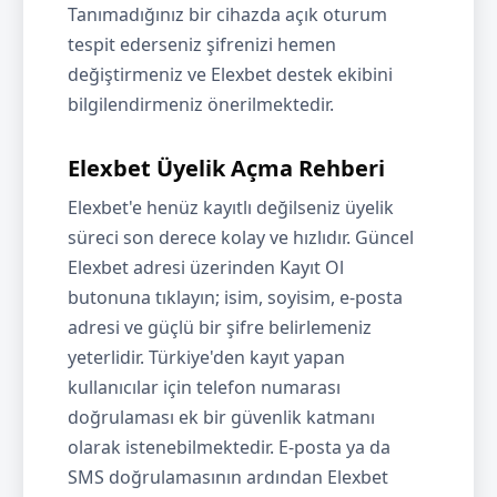
Tanımadığınız bir cihazda açık oturum
tespit ederseniz şifrenizi hemen
değiştirmeniz ve Elexbet destek ekibini
bilgilendirmeniz önerilmektedir.
Elexbet Üyelik Açma Rehberi
Elexbet'e henüz kayıtlı değilseniz üyelik
süreci son derece kolay ve hızlıdır. Güncel
Elexbet adresi üzerinden Kayıt Ol
butonuna tıklayın; isim, soyisim, e-posta
adresi ve güçlü bir şifre belirlemeniz
yeterlidir. Türkiye'den kayıt yapan
kullanıcılar için telefon numarası
doğrulaması ek bir güvenlik katmanı
olarak istenebilmektedir. E-posta ya da
SMS doğrulamasının ardından Elexbet