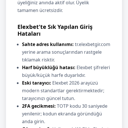
üyeliğiniz anında aktif olur. Üyelik
tamamen ücretsizdir.
Elexbet'te Sık Yapılan Giriş
Hataları
Sahte adres kullanımı:
tr.elexbetgir.com
yerine arama sonuçlarından rastgele
tıklamak risktir.
Harf büyüklüğü hatası:
Elexbet şifreleri
büyük/küçük harfe duyarlıdır.
Eski tarayıcı:
Elexbet 2026 arayüzü
modern standartlar gerektirmektedir;
tarayıcınızı güncel tutun.
2FA gecikmesi:
TOTP kodu 30 saniyede
yenilenir; kodun ekranda göründüğü
anda girin.