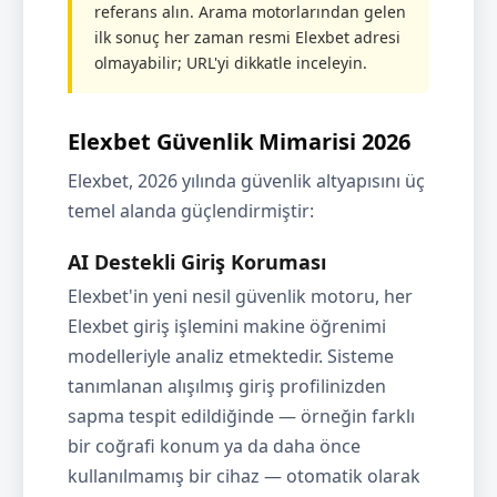
referans alın. Arama motorlarından gelen
ilk sonuç her zaman resmi Elexbet adresi
olmayabilir; URL'yi dikkatle inceleyin.
Elexbet Güvenlik Mimarisi 2026
Elexbet, 2026 yılında güvenlik altyapısını üç
temel alanda güçlendirmiştir:
AI Destekli Giriş Koruması
Elexbet'in yeni nesil güvenlik motoru, her
Elexbet giriş işlemini makine öğrenimi
modelleriyle analiz etmektedir. Sisteme
tanımlanan alışılmış giriş profilinizden
sapma tespit edildiğinde — örneğin farklı
bir coğrafi konum ya da daha önce
kullanılmamış bir cihaz — otomatik olarak