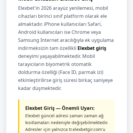
Elexbet'in 2026 arayüz yenilemesi, mobil
cihazları birinci sınıf platform olarak ele
almaktadır. iPhone kullanıcıları Safari,
Android kullanıcıları ise Chrome veya
Samsung Internet aracılığıyla ek uygulama
indirmeksizin tam özellikli
Elexbet giriş
deneyimi yaşayabilmektedir. Mobil
tarayıcıların biyometrik otomatik
doldurma özelliği (Face ID, parmak izi)
etkinleştirilirse giriş süresi birkaç saniyeye
kadar düşmektedir.
Elexbet Giriş — Önemli Uyarı:
Elexbet güncel adresi zaman zaman ağ
kısıtlamaları nedeniyle değişebilmektedir.
Adresler için yalnızca tr.elexbetgir.com'u