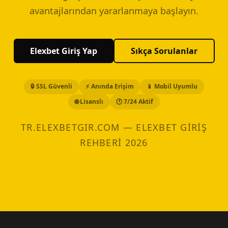
avantajlarından yararlanmaya başlayın.
Elexbet Giriş Yap
Sıkça Sorulanlar
🔒 SSL Güvenli
⚡ Anında Erişim
📱 Mobil Uyumlu
🌐 Lisanslı
🕐 7/24 Aktif
TR.ELEXBETGIR.COM — ELEXBET GİRİŞ
REHBERİ 2026