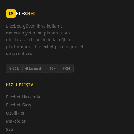
ELEX
BET
EX
Elexbet, güvenlik ve kullanıcı
memnuniyetini ön planda tutan
uluslararası lisanslı dijital eğlence
platformudur. tr.elexbetgir.com güncel
giriş rehberi.
🔒 SSL
🌐 Lisanslı
18+
7/24
HIZLI ERIŞIM
Elexbet Hakkında
Elexbet Giriş
Özellikler
Makaleler
SSS