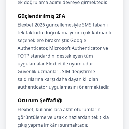
ek doğrulama adımı devreye girmektedir.
Güçlendirilmiş 2FA
Elexbet 2026 güncellemesiyle SMS tabanlı
tek faktörlü doğrulama yerini çok katmanlı
seçeneklere bırakmıştır. Google
Authenticator, Microsoft Authenticator ve
TOTP standardını destekleyen tüm
uygulamalar Elexbet ile uyumludur.
Güvenlik uzmanları, SIM değiştirme
saldırılarına karşı daha dayanıklı olan
authenticator uygulamasını önermektedir.
Oturum Şeffaflığı
Elexbet, kullanıcılara aktif oturumlarını
görüntüleme ve uzak cihazlardan tek tıkla
çıkış yapma imkânı sunmaktadır.