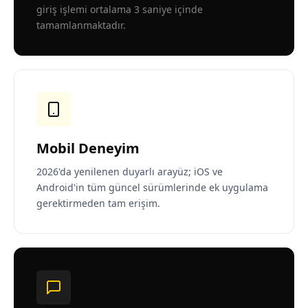
giriş işlemi ortalama 3 saniye içinde
tamamlanmaktadır.
Mobil Deneyim
2026'da yenilenen duyarlı arayüz; iOS ve
Android'in tüm güncel sürümlerinde ek uygulama
gerektirmeden tam erişim.