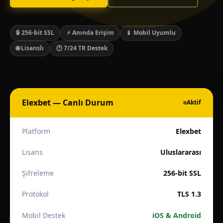
🔒 256-bit SSL
⚡ Anında Erişim
📱 Mobil Uyumlu
🌐 Lisanslı
🕐 7/24 TR Destek
Elexbet — Canlı Durum
Aktif
Platform
Elexbet
Lisans
Uluslararası
Şifreleme
256-bit SSL
Protokol
TLS 1.3
Mobil Destek
iOS & Android