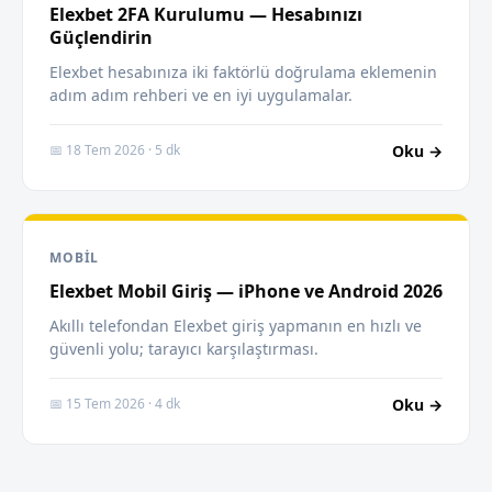
Elexbet 2FA Kurulumu — Hesabınızı
Güçlendirin
Elexbet hesabınıza iki faktörlü doğrulama eklemenin
adım adım rehberi ve en iyi uygulamalar.
Oku →
📅 18 Tem 2026 · 5 dk
MOBIL
Elexbet Mobil Giriş — iPhone ve Android 2026
Akıllı telefondan Elexbet giriş yapmanın en hızlı ve
güvenli yolu; tarayıcı karşılaştırması.
Oku →
📅 15 Tem 2026 · 4 dk