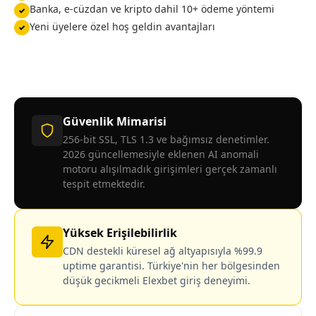
Banka, e-cüzdan ve kripto dahil 10+ ödeme yöntemi
✓
Yeni üyelere özel hoş geldin avantajları
✓
Güvenlik Mimarisi
256-bit SSL, TLS 1.3 ve bağımsız denetimler.
2026 güncellemesiyle eklenen AI anomali
motoru alışılmadık girişimleri gerçek zamanlı
tespit etmektedir.
Yüksek Erişilebilirlik
CDN destekli küresel ağ altyapısıyla %99.9
uptime garantisi. Türkiye'nin her bölgesinden
düşük gecikmeli Elexbet giriş deneyimi.