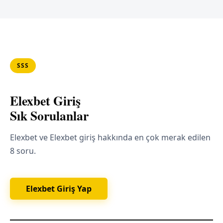
SSS
Elexbet Giriş
Sık Sorulanlar
Elexbet ve Elexbet giriş hakkında en çok merak edilen
8 soru.
Elexbet Giriş Yap