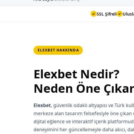
SSL Şifreli
Ulusl
✓
✓
ELEXBET HAKKINDA
Elexbet Nedir?
Neden Öne Çıkar
Elexbet
, güvenlik odaklı altyapısı ve Türk kull
merkeze alan tasarım felsefesiyle öne çıkan ul
dijital eğlence ve interaktif içerik platformud
deneyimini her güncellemeyle daha akıcı, dah