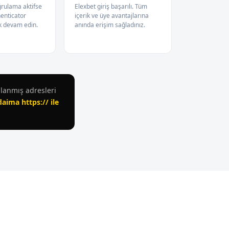
oğrulama aktifse
Elexbet giriş başarılı. Tüm
enticator
içerik ve üye avantajlarına
k devam edin.
anında erişim sağladınız.
ulanmış adresleri
aima https:// ile