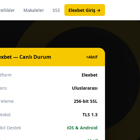
ellikler
Makaleler
SSS
Elexbet Giriş →
exbet — Canlı Durum
Aktif
atform
Elexbet
sans
Uluslararası
freleme
256-bit SSL
otokol
TLS 1.3
bil Destek
iOS & Android