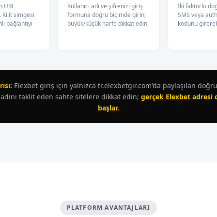
n URL
Kullanıcı adı ve şifrenizi giriş
İki faktörlü d
Kilit simgesi
formuna doğru biçimde girin;
SMS veya auth
nli bağlantıyı
büyük/küçük harfe dikkat edin.
kodunu girere
ısı:
Elexbet giriş için yalnızca tr.elexbetgir.com'da paylaşılan doğr
 adını taklit eden sahte sitelere dikkat edin;
gerçek Elexbet adresi d
başlar.
PLATFORM AVANTAJLARI