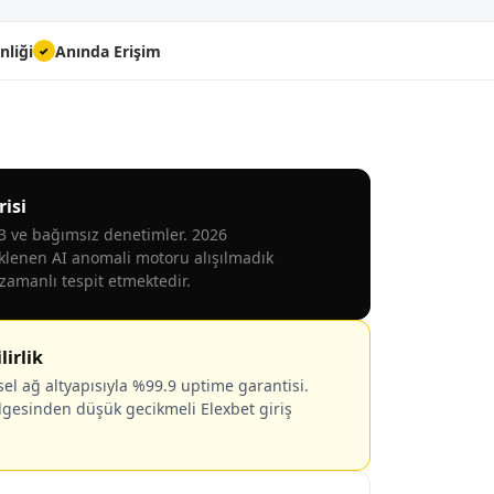
nliği
Anında Erişim
✓
isi
.3 ve bağımsız denetimler. 2026
klenen AI anomali motoru alışılmadık
 zamanlı tespit etmektedir.
lirlik
el ağ altyapısıyla %99.9 uptime garantisi.
lgesinden düşük gecikmeli Elexbet giriş