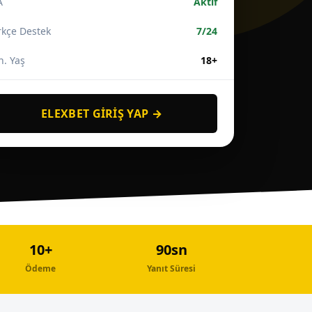
A
Aktif
rkçe Destek
7/24
n. Yaş
18+
ELEXBET GİRİŞ YAP →
10+
90sn
Ödeme
Yanıt Süresi