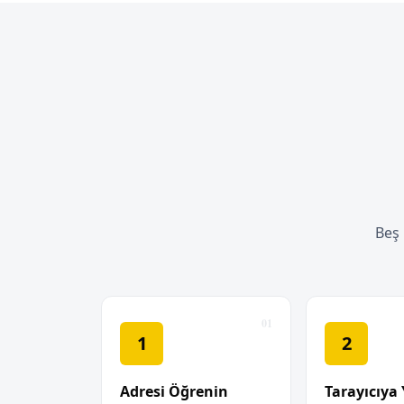
Beş 
1
2
Adresi Öğrenin
Tarayıcıya