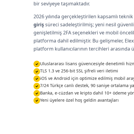
bir seviyeye taşımaktadır.
2026 yılında gerçekleştirilen kapsamlı tekni
giriş
süreci sadeleştirilmiş; yeni nesil güvenl
genişletilmiş 2FA seçenekleri ve mobil öncelik
platforma dahil edilmiştir. Bu gelişmeler, Elexb
platform kullanıcılarının tercihleri arasında üs
Uluslararası lisans güvencesiyle denetimli hiz
✓
TLS 1.3 ve 256-bit SSL şifreli veri iletimi
✓
iOS ve Android için optimize edilmiş mobil ara
✓
7/24 Türkçe canlı destek, 90 saniye ortalama ya
✓
Banka, e-cüzdan ve kripto dahil 10+ ödeme yö
✓
Yeni üyelere özel hoş geldin avantajları
✓