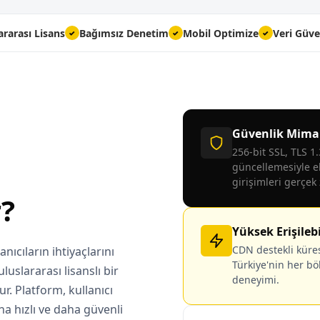
ararası Lisans
Bağımsız Denetim
Mobil Optimize
Veri Güve
✓
✓
✓
Güvenlik Mimar
256-bit SSL, TLS 1
güncellemesiyle e
girişimleri gerçek
?
Yüksek Erişilebi
CDN destekli küres
anıcıların ihtiyaçlarını
Türkiye'nin her bö
uslararası lisanslı bir
deneyimi.
ur. Platform, kullanıcı
a hızlı ve daha güvenli