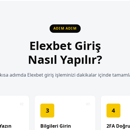
ADIM ADIM
Elexbet Giriş
Nasıl Yapılır?
kısa adımda Elexbet giriş işleminizi dakikalar içinde tamaml
3
4
 Yazın
Bilgileri Girin
2FA Doğru