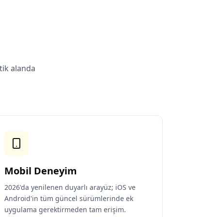
itik alanda
Mobil Deneyim
2026'da yenilenen duyarlı arayüz; iOS ve
Android'in tüm güncel sürümlerinde ek
uygulama gerektirmeden tam erişim.