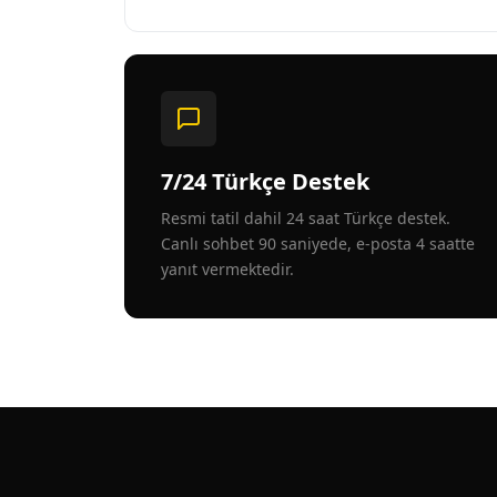
7/24 Türkçe Destek
Resmi tatil dahil 24 saat Türkçe destek.
Canlı sohbet 90 saniyede, e-posta 4 saatte
yanıt vermektedir.