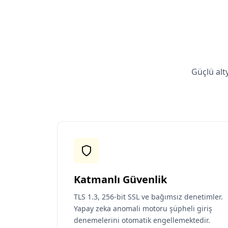
Güçlü alty
Katmanlı Güvenlik
TLS 1.3, 256-bit SSL ve bağımsız denetimler.
Yapay zeka anomali motoru şüpheli giriş
denemelerini otomatik engellemektedir.