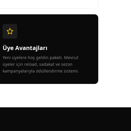
Üye Avantajları
Yeni üyelere hoş geldin paketi. Mevcut
üyeler için reload, sadakat ve sezon
kampanyalarıyla ödüllendirme sistemi.