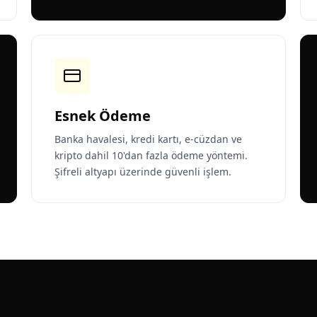
Esnek Ödeme
Banka havalesi, kredi kartı, e-cüzdan ve
kripto dahil 10'dan fazla ödeme yöntemi.
Şifreli altyapı üzerinde güvenli işlem.