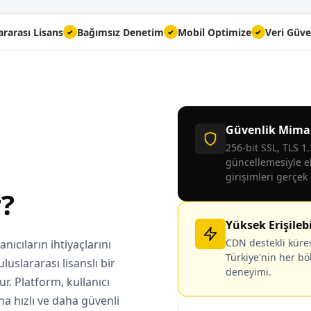
ararası Lisans
Bağımsız Denetim
Mobil Optimize
Veri Güve
✓
✓
✓
Güvenlik Mimar
256-bit SSL, TLS 1
güncellemesiyle e
girişimleri gerçek
?
Yüksek Erişilebi
CDN destekli küres
anıcıların ihtiyaçlarını
Türkiye'nin her bö
uslararası lisanslı bir
deneyimi.
ur. Platform, kullanıcı
a hızlı ve daha güvenli