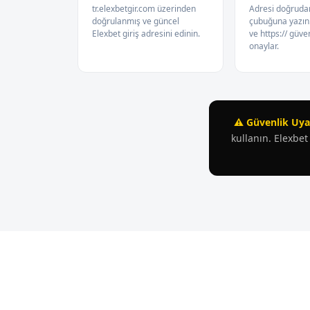
tr.elexbetgir.com üzerinden
Adresi doğruda
doğrulanmış ve güncel
çubuğuna yazın. 
Elexbet giriş adresini edinin.
ve https:// güve
onaylar.
⚠ Güvenlik Uyar
kullanın. Elexbet