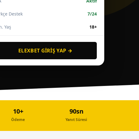
A
Aktif
rkçe Destek
7/24
n. Yaş
18+
ELEXBET GİRİŞ YAP →
10+
90sn
Ödeme
Yanıt Süresi