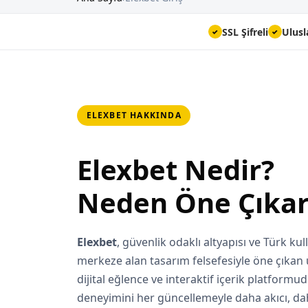
SSL Şifreli
Ulusl
✓
✓
ELEXBET HAKKINDA
Elexbet Nedir?
Neden Öne Çıkar
Elexbet
, güvenlik odaklı altyapısı ve Türk kull
merkeze alan tasarım felsefesiyle öne çıkan ul
dijital eğlence ve interaktif içerik platformud
deneyimini her güncellemeyle daha akıcı, dah