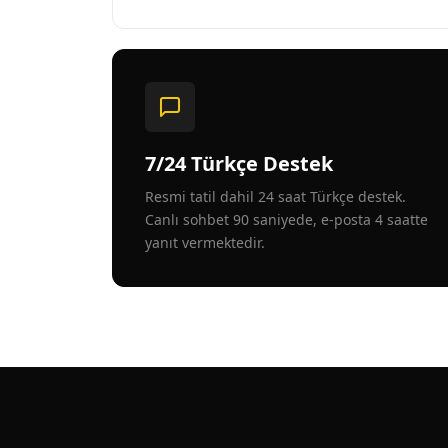
7/24 Türkçe Destek
Resmi tatil dahil 24 saat Türkçe destek.
Canlı sohbet 90 saniyede, e-posta 4 saatte
yanıt vermektedir.