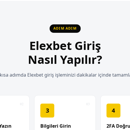
ADIM ADIM
Elexbet Giriş
Nasıl Yapılır?
kısa adımda Elexbet giriş işleminizi dakikalar içinde tamaml
3
4
 Yazın
Bilgileri Girin
2FA Doğru