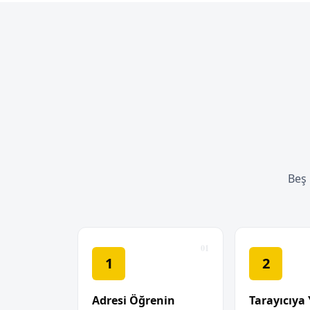
Beş 
1
2
Adresi Öğrenin
Tarayıcıya