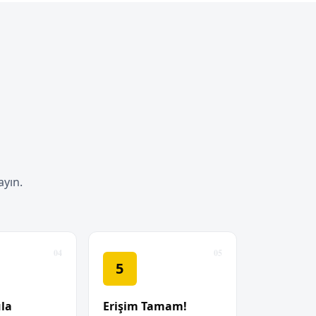
ayın.
5
la
Erişim Tamam!