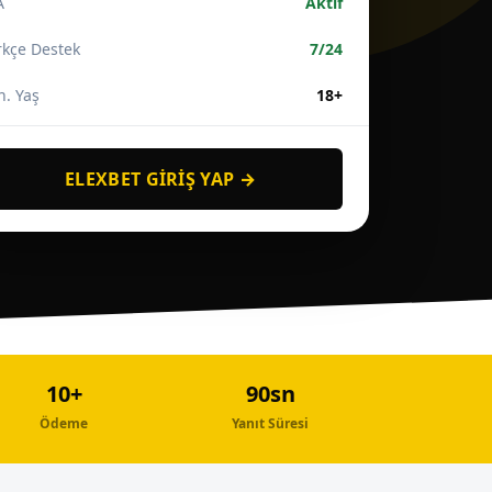
A
Aktif
rkçe Destek
7/24
n. Yaş
18+
ELEXBET GİRİŞ YAP →
10+
90sn
Ödeme
Yanıt Süresi