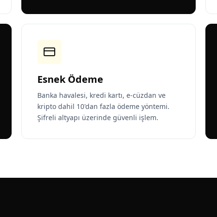
Esnek Ödeme
Banka havalesi, kredi kartı, e-cüzdan ve
kripto dahil 10'dan fazla ödeme yöntemi.
Şifreli altyapı üzerinde güvenli işlem.