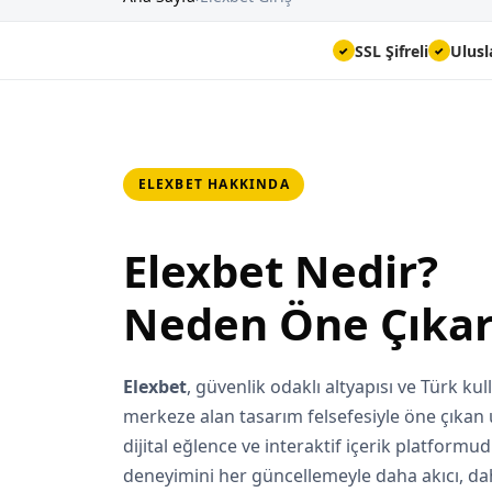
SSL Şifreli
Ulusl
✓
✓
ELEXBET HAKKINDA
Elexbet Nedir?
Neden Öne Çıkar
Elexbet
, güvenlik odaklı altyapısı ve Türk kull
merkeze alan tasarım felsefesiyle öne çıkan ul
dijital eğlence ve interaktif içerik platformud
deneyimini her güncellemeyle daha akıcı, dah