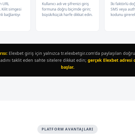
n URL
Kullanıcı adı ve şifrenizi giriş
İki faktörlü d
Kilit simgesi
formuna doğru biçimde girin;
SMS veya auth
nli bağlantıyı
büyük/küçük harfe dikkat edin.
kodunu girere
ısı:
Elexbet giriş için yalnızca tr.elexbetgir.com'da paylaşılan doğr
 adını taklit eden sahte sitelere dikkat edin;
gerçek Elexbet adresi d
başlar.
PLATFORM AVANTAJLARI