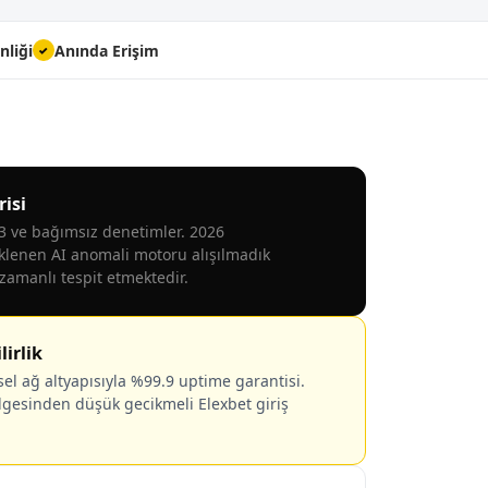
nliği
Anında Erişim
✓
isi
.3 ve bağımsız denetimler. 2026
klenen AI anomali motoru alışılmadık
 zamanlı tespit etmektedir.
lirlik
el ağ altyapısıyla %99.9 uptime garantisi.
lgesinden düşük gecikmeli Elexbet giriş