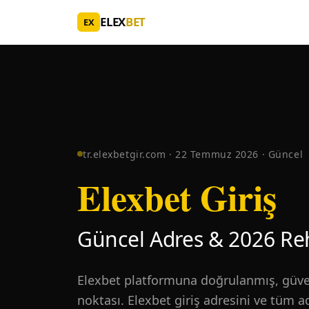
ELEX
BET
EX
tr.elexbetgir.com · 22 Temmuz 2026 · Güncel
Elexbet Giriş
Güncel Adres & 2026 Re
Elexbet platformuna doğrulanmış, güvenl
noktası. Elexbet giriş adresini ve tüm 