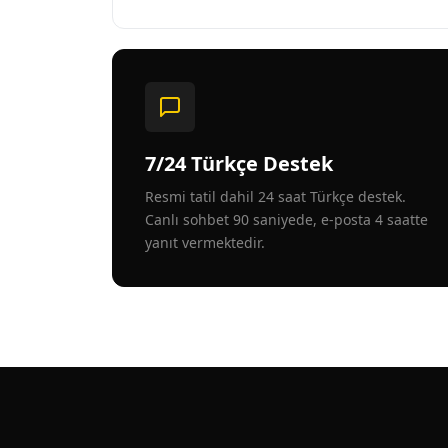
7/24 Türkçe Destek
Resmi tatil dahil 24 saat Türkçe destek.
Canlı sohbet 90 saniyede, e-posta 4 saatte
yanıt vermektedir.