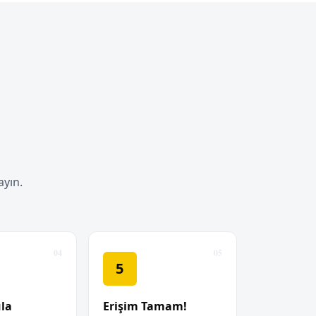
ayın.
5
la
Erişim Tamam!