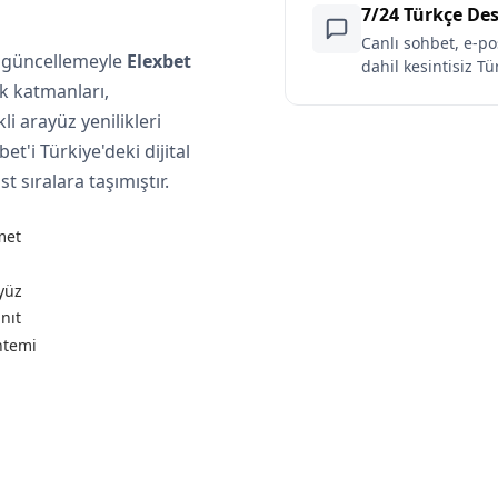
7/24 Türkçe De
Canlı sohbet, e-p
k güncellemeyle
Elexbet
dahil kesintisiz T
ik katmanları,
li arayüz yenilikleri
et'i Türkiye'deki dijital
t sıralara taşımıştır.
met
yüz
nıt
ntemi