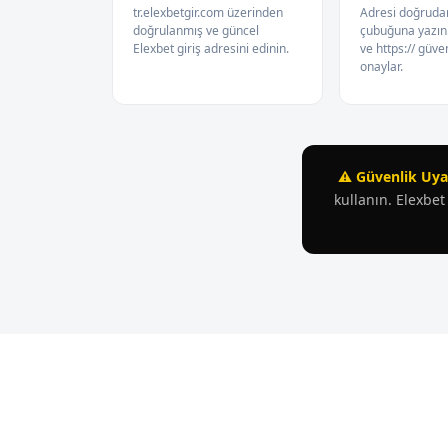
tr.elexbetgir.com üzerinden
Adresi doğruda
doğrulanmış ve güncel
çubuğuna yazın. 
Elexbet giriş adresini edinin.
ve https:// güve
onaylar.
⚠ Güvenlik Uyar
kullanın. Elexbet