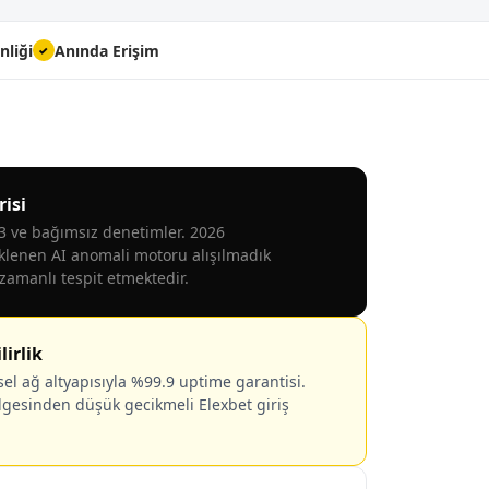
nliği
Anında Erişim
✓
isi
.3 ve bağımsız denetimler. 2026
klenen AI anomali motoru alışılmadık
 zamanlı tespit etmektedir.
lirlik
el ağ altyapısıyla %99.9 uptime garantisi.
lgesinden düşük gecikmeli Elexbet giriş