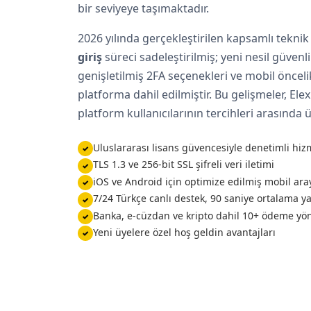
bir seviyeye taşımaktadır.
2026 yılında gerçekleştirilen kapsamlı tekni
giriş
süreci sadeleştirilmiş; yeni nesil güvenl
genişletilmiş 2FA seçenekleri ve mobil öncelik
platforma dahil edilmiştir. Bu gelişmeler, Elexb
platform kullanıcılarının tercihleri arasında üs
Uluslararası lisans güvencesiyle denetimli hiz
✓
TLS 1.3 ve 256-bit SSL şifreli veri iletimi
✓
iOS ve Android için optimize edilmiş mobil ara
✓
7/24 Türkçe canlı destek, 90 saniye ortalama ya
✓
Banka, e-cüzdan ve kripto dahil 10+ ödeme yö
✓
Yeni üyelere özel hoş geldin avantajları
✓