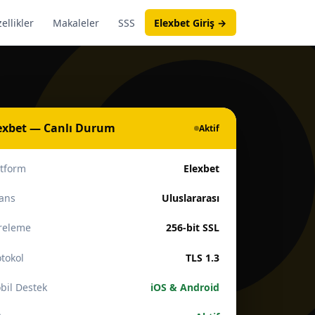
ellikler
Makaleler
SSS
Elexbet Giriş →
exbet — Canlı Durum
Aktif
atform
Elexbet
sans
Uluslararası
freleme
256-bit SSL
otokol
TLS 1.3
bil Destek
iOS & Android