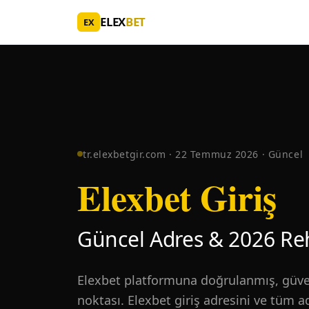
ELEX
BET
EX
tr.elexbetgir.com · 22 Temmuz 2026 · Güncel
Elexbet Giriş
Güncel Adres & 2026 Re
Elexbet platformuna doğrulanmış, güvenl
noktası. Elexbet giriş adresini ve tüm 