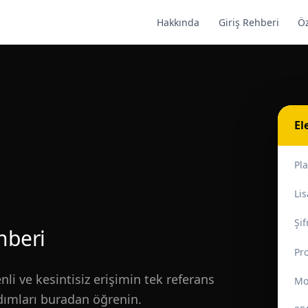
Hakkında
Giriş Rehberi
Öz
El
Pl
Li
Şi
hberi
Pr
i ve kesintisiz erişimin tek referans
Mo
adımları buradan öğrenin.