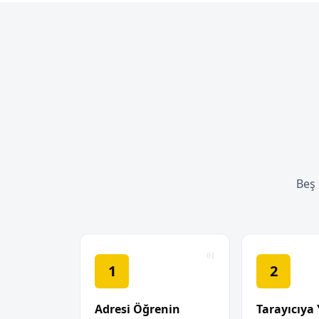
Beş 
1
2
Adresi Öğrenin
Tarayıcıya