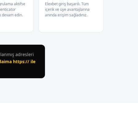
oğrulama aktifse
Elexbet giriş başarılı. Tüm
enticator
içerik ve üye avantajlarına
k devam edin.
anında erişim sağladınız.
ulanmış adresleri
aima https:// ile