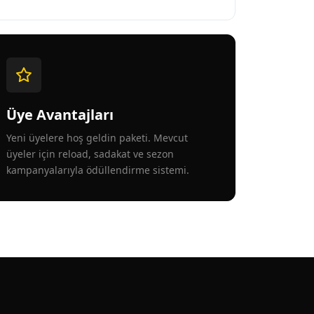
Üye Avantajları
Yeni üyelere hoş geldin paketi. Mevcut
üyeler için reload, sadakat ve sezon
kampanyalarıyla ödüllendirme sistemi.