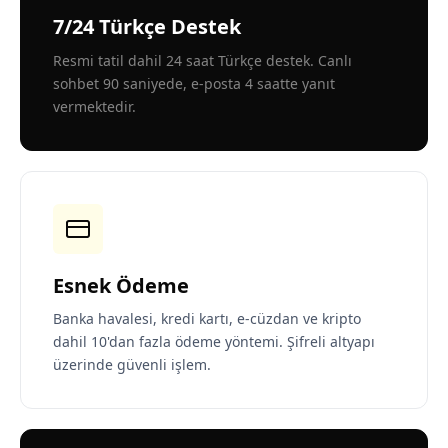
7/24 Türkçe Destek
Resmi tatil dahil 24 saat Türkçe destek. Canlı
sohbet 90 saniyede, e-posta 4 saatte yanıt
vermektedir.
Esnek Ödeme
Banka havalesi, kredi kartı, e-cüzdan ve kripto
dahil 10'dan fazla ödeme yöntemi. Şifreli altyapı
üzerinde güvenli işlem.