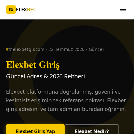
ELEX
BET
EX
tr.elexbetgir.com · 22 Temmuz 2026 · Güncel
Elexbet Giriş
Güncel Adres & 2026 Rehberi
Elexbet platformuna doğrulanmış, güvenli ve
kesintisiz erişimin tek referans noktası. Elexbet
giriş adresini ve tüm adımları buradan öğrenin.
Elexbet Giriş Yap
Elexbet Nedir?