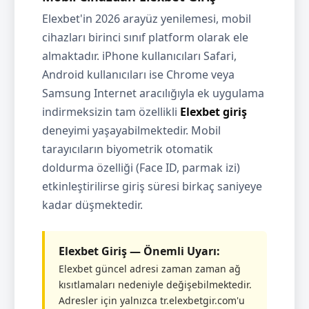
Elexbet'in 2026 arayüz yenilemesi, mobil
cihazları birinci sınıf platform olarak ele
almaktadır. iPhone kullanıcıları Safari,
Android kullanıcıları ise Chrome veya
Samsung Internet aracılığıyla ek uygulama
indirmeksizin tam özellikli
Elexbet giriş
deneyimi yaşayabilmektedir. Mobil
tarayıcıların biyometrik otomatik
doldurma özelliği (Face ID, parmak izi)
etkinleştirilirse giriş süresi birkaç saniyeye
kadar düşmektedir.
Elexbet Giriş — Önemli Uyarı:
Elexbet güncel adresi zaman zaman ağ
kısıtlamaları nedeniyle değişebilmektedir.
Adresler için yalnızca tr.elexbetgir.com'u