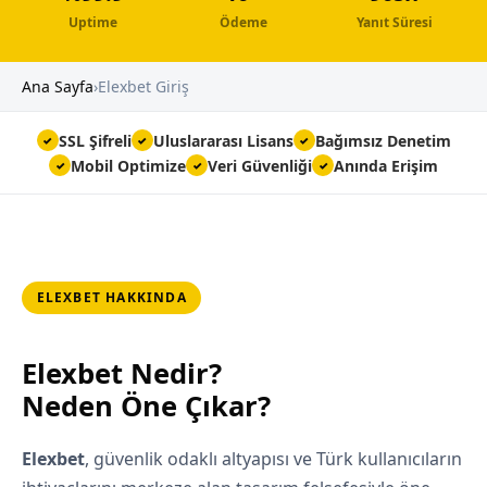
Uptime
Ödeme
Yanıt Süresi
Ana Sayfa
›
Elexbet Giriş
SSL Şifreli
Uluslararası Lisans
Bağımsız Denetim
✓
✓
✓
Mobil Optimize
Veri Güvenliği
Anında Erişim
✓
✓
✓
ELEXBET HAKKINDA
Elexbet Nedir?
Neden Öne Çıkar?
Elexbet
, güvenlik odaklı altyapısı ve Türk kullanıcıların