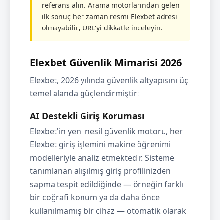
referans alın. Arama motorlarından gelen
ilk sonuç her zaman resmi Elexbet adresi
olmayabilir; URL'yi dikkatle inceleyin.
Elexbet Güvenlik Mimarisi 2026
Elexbet, 2026 yılında güvenlik altyapısını üç
temel alanda güçlendirmiştir:
AI Destekli Giriş Koruması
Elexbet'in yeni nesil güvenlik motoru, her
Elexbet giriş işlemini makine öğrenimi
modelleriyle analiz etmektedir. Sisteme
tanımlanan alışılmış giriş profilinizden
sapma tespit edildiğinde — örneğin farklı
bir coğrafi konum ya da daha önce
kullanılmamış bir cihaz — otomatik olarak