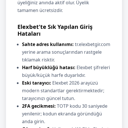
üyeliğiniz anında aktif olur. Üyelik
tamamen ücretsizdir.
Elexbet'te Sık Yapılan Giriş
Hataları
Sahte adres kullanımı:
tr.elexbetgir.com
yerine arama sonuçlarından rastgele
tıklamak risktir.
Harf büyüklüğü hatası:
Elexbet şifreleri
büyük/küçük harfe duyarlıdır.
Eski tarayıcı:
Elexbet 2026 arayüzü
modern standartlar gerektirmektedir;
tarayıcınızı güncel tutun.
2FA gecikmesi:
TOTP kodu 30 saniyede
yenilenir; kodun ekranda göründüğü
anda girin.