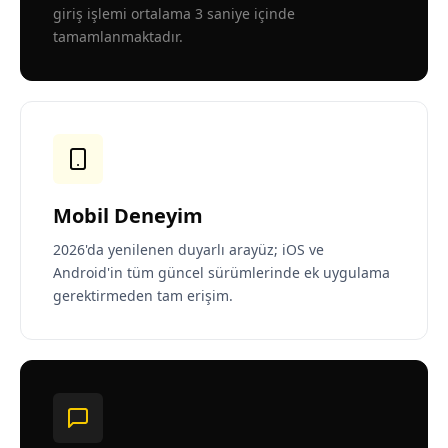
giriş işlemi ortalama 3 saniye içinde
tamamlanmaktadır.
Mobil Deneyim
2026'da yenilenen duyarlı arayüz; iOS ve
Android'in tüm güncel sürümlerinde ek uygulama
gerektirmeden tam erişim.