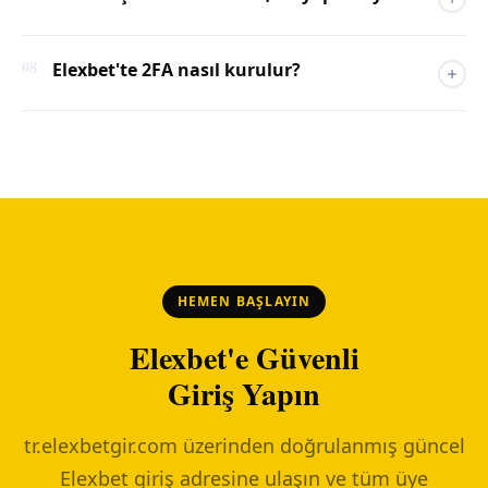
tüm özelliklere erişebilirsiniz.
adres üzerinden Kayıt Ol butonuna tıklayın, formu
doldurun ve e-posta veya SMS doğrulamasını
tamamlayın. Hesabınız hemen aktif olur ve hoş geldin
Elexbet giriş ekranındaki "Şifremi Unuttum"
08
Elexbet'te 2FA nasıl kurulur?
avantajlarına anında kavuşursunuz.
bağlantısına tıklayın. Üyelik e-posta adresinize
sıfırlama bağlantısı gönderilecektir. Bağlantı 15 dakika
geçerlidir. E-posta gelmezse spam klasörünüzü
Elexbet hesabınıza giriş yapın, sağ üstteki profil
kontrol edin; sorun devam ederse Elexbet canlı
menüsünden Güvenlik Ayarları'na gidin ve İki Faktörlü
desteğe başvurun.
Doğrulama seçeneğini aktif hale getirin. SMS veya
authenticator uygulama seçeneklerinden birini tercih
edin. SMS'e kıyasla authenticator uygulaması (Google,
Microsoft) SIM swap saldırılarına karşı çok daha
güvenlidir.
HEMEN BAŞLAYIN
Elexbet'e Güvenli
Giriş Yapın
tr.elexbetgir.com üzerinden doğrulanmış güncel
Elexbet giriş adresine ulaşın ve tüm üye