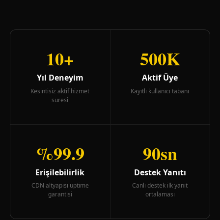
10+
500K
Yıl Deneyim
Aktif Üye
Kesintisiz aktif hizmet
Kayıtlı kullanıcı tabanı
süresi
%99.9
90sn
Erişilebilirlik
Destek Yanıtı
CDN altyapısı uptime
Canlı destek ilk yanıt
garantisi
ortalaması