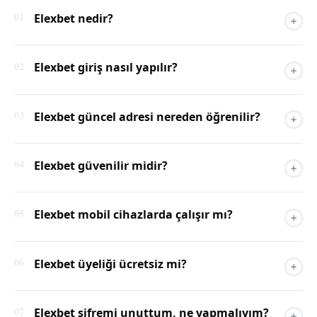
01
Elexbet nedir?
Elexbet, uluslararası lisans kapsamında faaliyet
02
Elexbet giriş nasıl yapılır?
gösteren, Türk kullanıcılara tam Türkçe arayüz ve 7/24
destek sunan dijital eğlence ve interaktif içerik
platformudur. Güvenlik odaklı altyapısı ve kesintisiz
tr.elexbetgir.com üzerinden doğrulanmış güncel
03
Elexbet güncel adresi nereden öğrenilir?
erişim altyapısıyla kullanıcı memnuniyetini öncelikli
Elexbet giriş adresini edinin. Adresi tarayıcınıza
hedef olarak benimseyen Elexbet, yıllar içinde güçlü
doğrudan yazın; URL'de kilit simgesi ve "https://"
bir üye tabanı oluşturmuştur.
olduğunu doğrulayın. Kullanıcı adı ve şifrenizi giriş
Elexbet güncel giriş adresi için tr.elexbetgir.com
04
Elexbet güvenilir midir?
formuna girin, Giriş butonuna tıklayın. 2FA aktifse
sayfasını düzenli olarak takip edin. Adres değişiklikleri
SMS ya da authenticator kodunuzu da girerek işlemi
anlık olarak güncellenmektedir. Arama motorlarından
tamamlayın.
ulaşılan sonuçlar her zaman resmi adres
Evet. Elexbet, uluslararası lisans çerçevesinde faaliyet
05
Elexbet mobil cihazlarda çalışır mı?
olmayabileceğinden, doğrulama için bu sayfayı
göstermekte olup bağımsız güvenlik denetimlerinden
kullanın ve adresi tarayıcınızda yer imi olarak
geçmektedir. 256-bit SSL şifreleme, TLS 1.3 protokolü
kaydedin.
ve yapay zeka destekli anomali tespiti, platformun
Evet. Elexbet'in 2026'da yenilenen duyarlı (responsive)
06
Elexbet üyeliği ücretsiz mi?
güvenlik standartlarını yüksek tutmaktadır.
arayüzü iOS ve Android'in tüm güncel sürümlerinde
sorunsuz çalışmaktadır. Ek uygulama indirmeye gerek
kalmadan mobil tarayıcıdan Elexbet giriş yapabilir,
Evet, Elexbet üyeliği tamamen ücretsizdir. Güncel
07
Elexbet şifremi unuttum, ne yapmalıyım?