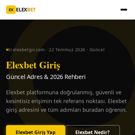
ELEX
BET
EX
tr.elexbetgir.com · 22 Temmuz 2026 · Güncel
Elexbet Giriş
Güncel Adres & 2026 Rehberi
Elexbet platformuna doğrulanmış, güvenli ve
kesintisiz erişimin tek referans noktası. Elexbet
giriş adresini ve tüm adımları buradan öğrenin.
Elexbet Giriş Yap
Elexbet Nedir?