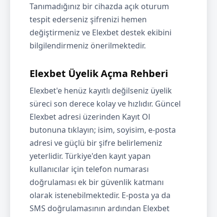
Tanımadığınız bir cihazda açık oturum
tespit ederseniz şifrenizi hemen
değiştirmeniz ve Elexbet destek ekibini
bilgilendirmeniz önerilmektedir.
Elexbet Üyelik Açma Rehberi
Elexbet'e henüz kayıtlı değilseniz üyelik
süreci son derece kolay ve hızlıdır. Güncel
Elexbet adresi üzerinden Kayıt Ol
butonuna tıklayın; isim, soyisim, e-posta
adresi ve güçlü bir şifre belirlemeniz
yeterlidir. Türkiye'den kayıt yapan
kullanıcılar için telefon numarası
doğrulaması ek bir güvenlik katmanı
olarak istenebilmektedir. E-posta ya da
SMS doğrulamasının ardından Elexbet