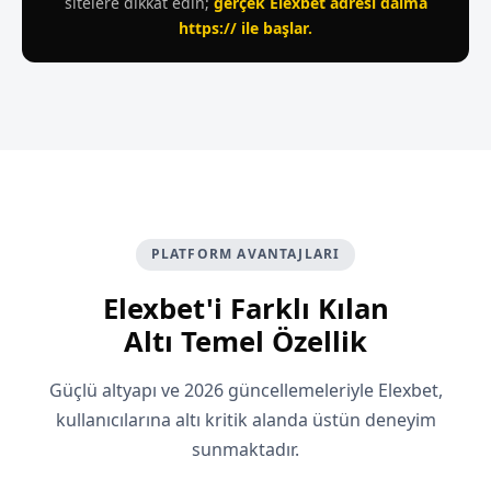
sitelere dikkat edin;
gerçek Elexbet adresi daima
https:// ile başlar.
PLATFORM AVANTAJLARI
Elexbet'i Farklı Kılan
Altı Temel Özellik
Güçlü altyapı ve 2026 güncellemeleriyle Elexbet,
kullanıcılarına altı kritik alanda üstün deneyim
sunmaktadır.