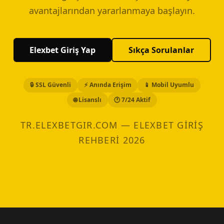
avantajlarından yararlanmaya başlayın.
Elexbet Giriş Yap
Sıkça Sorulanlar
🔒 SSL Güvenli
⚡ Anında Erişim
📱 Mobil Uyumlu
🌐 Lisanslı
🕐 7/24 Aktif
TR.ELEXBETGIR.COM — ELEXBET GİRİŞ
REHBERİ 2026