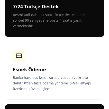
7/24 Türkçe Destek
Resmi tatil dahil 24 saat Türkçe destek. Canlı
sohbet 90 saniyede, e-posta 4 saatte yanıt
vermektedir.
Esnek Ödeme
Banka havalesi, kredi kartı, e-cüzdan ve kripto
dahil 10'dan fazla ödeme yöntemi. Şifreli altyapı
üzerinde güvenli işlem.