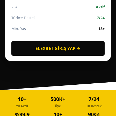
2FA
Aktif
Türkçe Destek
7/24
Min. Yaş
18+
ELEXBET GİRİŞ YAP →
10+
500K+
7/24
Yıl Aktif
Üye
TR Destek
%99.9
10+
90sn