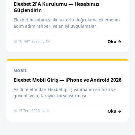
Elexbet 2FA Kurulumu — Hesabınızı
Güçlendirin
Elexbet hesabınıza iki faktörlü doğrulama eklemenin
adım adım rehberi ve en iyi uygulamalar.
Oku →
📅 18 Tem 2026 · 5 dk
MOBIL
Elexbet Mobil Giriş — iPhone ve Android 2026
Akıllı telefondan Elexbet giriş yapmanın en hızlı ve
güvenli yolu; tarayıcı karşılaştırması.
Oku →
📅 15 Tem 2026 · 4 dk