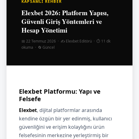
KAPSAMLI REHBER
Elexbet 2026: Platform Yapısı,
Güvenli Giriş Yöntemleri ve
Hesap Yönetimi
📅 22 Temmuz 2026 · ✍ Elexbet Editörü · ⏱ 11 dk
okuma · 🔄 Güncel
Elexbet Platformu: Yapı ve
Felsefe
Elexbet
, dijital platformlar arasında
kendine özgün bir yer edinmiş, kullanıcı
güvenliğini ve erişim kolaylığını ürün
felsefesinin merkezine yerleştirmiş bir