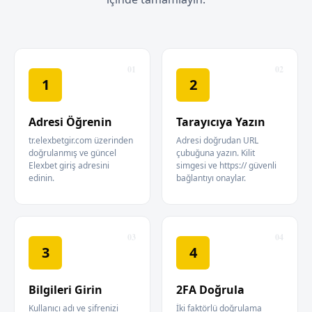
1
2
Adresi Öğrenin
Tarayıcıya Yazın
tr.elexbetgir.com üzerinden
Adresi doğrudan URL
doğrulanmış ve güncel
çubuğuna yazın. Kilit
Elexbet giriş adresini
simgesi ve https:// güvenli
edinin.
bağlantıyı onaylar.
3
4
Bilgileri Girin
2FA Doğrula
Kullanıcı adı ve şifrenizi
İki faktörlü doğrulama