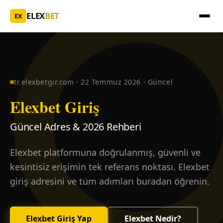
ELEX
BET
EX
tr.elexbetgir.com · 22 Temmuz 2026 · Güncel
Elexbet Giriş
Güncel Adres & 2026 Rehberi
Elexbet platformuna doğrulanmış, güvenli ve
kesintisiz erişimin tek referans noktası. Elexbet
giriş adresini ve tüm adımları buradan öğrenin.
Elexbet Giriş Yap
Elexbet Nedir?