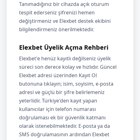
Tanımadığınız bir cihazda açık oturum
tespit ederseniz şifrenizi hemen
değiştirmeniz ve Elexbet destek ekibini
bilgilendirmeniz önerilmektedir.
Elexbet Üyelik Açma Rehberi
Elexbet'e henüz kayıtlı değilseniz üyelik
süreci son derece kolay ve hızlıdır. Güncel
Elexbet adresi üzerinden Kayıt Ol
butonuna tıklayın; isim, soyisim, e-posta
adresi ve güçlü bir şifre belirlemeniz
yeterlidir. Türkiye'den kayıt yapan
kullanıcılar için telefon numarası
doğrulaması ek bir güvenlik katmanı
olarak istenebilmektedir. E-posta ya da
SMS doğrulamasının ardından Elexbet