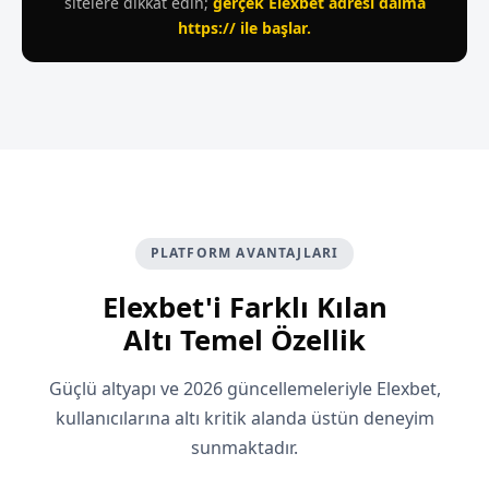
sitelere dikkat edin;
gerçek Elexbet adresi daima
https:// ile başlar.
PLATFORM AVANTAJLARI
Elexbet'i Farklı Kılan
Altı Temel Özellik
Güçlü altyapı ve 2026 güncellemeleriyle Elexbet,
kullanıcılarına altı kritik alanda üstün deneyim
sunmaktadır.