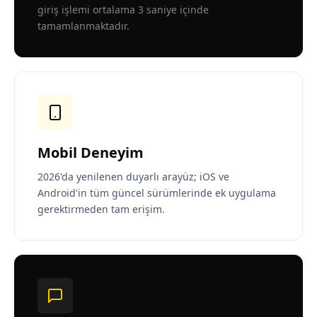
giriş işlemi ortalama 3 saniye içinde
tamamlanmaktadır.
Mobil Deneyim
2026'da yenilenen duyarlı arayüz; iOS ve
Android'in tüm güncel sürümlerinde ek uygulama
gerektirmeden tam erişim.