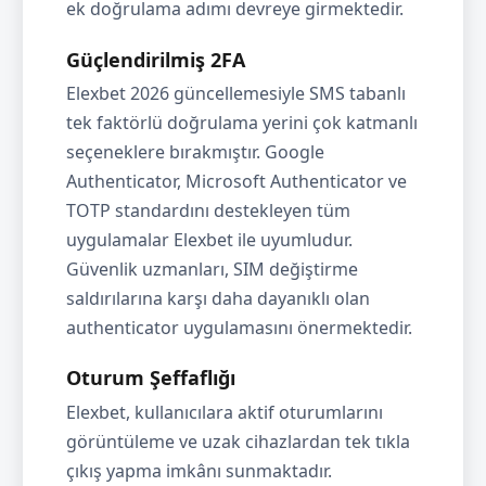
ek doğrulama adımı devreye girmektedir.
Güçlendirilmiş 2FA
Elexbet 2026 güncellemesiyle SMS tabanlı
tek faktörlü doğrulama yerini çok katmanlı
seçeneklere bırakmıştır. Google
Authenticator, Microsoft Authenticator ve
TOTP standardını destekleyen tüm
uygulamalar Elexbet ile uyumludur.
Güvenlik uzmanları, SIM değiştirme
saldırılarına karşı daha dayanıklı olan
authenticator uygulamasını önermektedir.
Oturum Şeffaflığı
Elexbet, kullanıcılara aktif oturumlarını
görüntüleme ve uzak cihazlardan tek tıkla
çıkış yapma imkânı sunmaktadır.