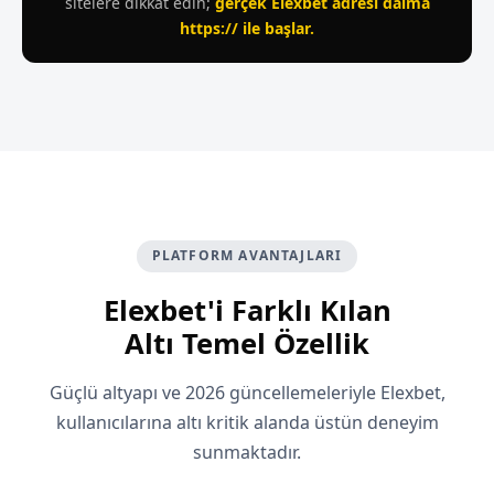
sitelere dikkat edin;
gerçek Elexbet adresi daima
https:// ile başlar.
PLATFORM AVANTAJLARI
Elexbet'i Farklı Kılan
Altı Temel Özellik
Güçlü altyapı ve 2026 güncellemeleriyle Elexbet,
kullanıcılarına altı kritik alanda üstün deneyim
sunmaktadır.