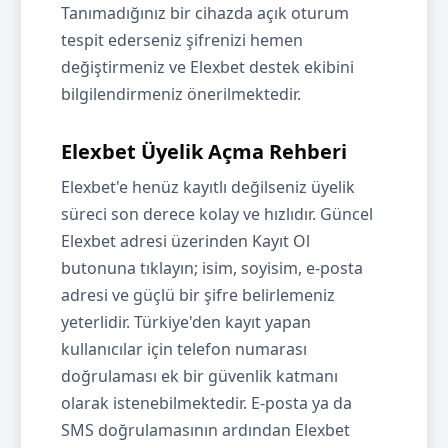
Tanımadığınız bir cihazda açık oturum
tespit ederseniz şifrenizi hemen
değiştirmeniz ve Elexbet destek ekibini
bilgilendirmeniz önerilmektedir.
Elexbet Üyelik Açma Rehberi
Elexbet'e henüz kayıtlı değilseniz üyelik
süreci son derece kolay ve hızlıdır. Güncel
Elexbet adresi üzerinden Kayıt Ol
butonuna tıklayın; isim, soyisim, e-posta
adresi ve güçlü bir şifre belirlemeniz
yeterlidir. Türkiye'den kayıt yapan
kullanıcılar için telefon numarası
doğrulaması ek bir güvenlik katmanı
olarak istenebilmektedir. E-posta ya da
SMS doğrulamasının ardından Elexbet