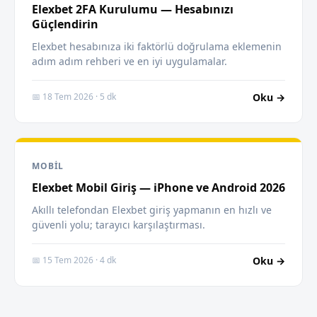
Elexbet 2FA Kurulumu — Hesabınızı
Güçlendirin
Elexbet hesabınıza iki faktörlü doğrulama eklemenin
adım adım rehberi ve en iyi uygulamalar.
Oku →
📅 18 Tem 2026 · 5 dk
MOBIL
Elexbet Mobil Giriş — iPhone ve Android 2026
Akıllı telefondan Elexbet giriş yapmanın en hızlı ve
güvenli yolu; tarayıcı karşılaştırması.
Oku →
📅 15 Tem 2026 · 4 dk