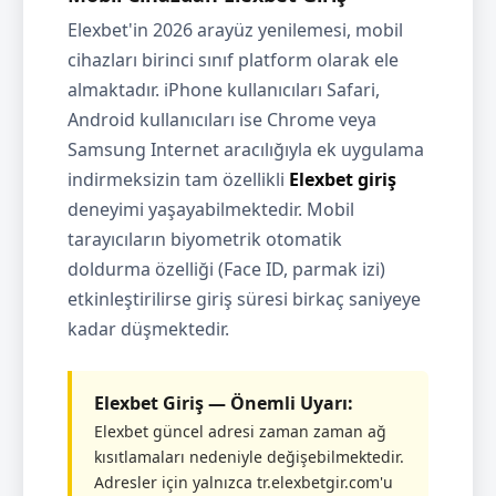
Elexbet'in 2026 arayüz yenilemesi, mobil
cihazları birinci sınıf platform olarak ele
almaktadır. iPhone kullanıcıları Safari,
Android kullanıcıları ise Chrome veya
Samsung Internet aracılığıyla ek uygulama
indirmeksizin tam özellikli
Elexbet giriş
deneyimi yaşayabilmektedir. Mobil
tarayıcıların biyometrik otomatik
doldurma özelliği (Face ID, parmak izi)
etkinleştirilirse giriş süresi birkaç saniyeye
kadar düşmektedir.
Elexbet Giriş — Önemli Uyarı:
Elexbet güncel adresi zaman zaman ağ
kısıtlamaları nedeniyle değişebilmektedir.
Adresler için yalnızca tr.elexbetgir.com'u