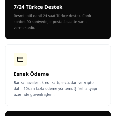
7/24 Türkçe Destek
Resmi tatil dahil 24 saat Türkçe destek. Canlı
sohbet 90 saniyede, e-posta 4 saatte yanıt
vermektedir.
Esnek Ödeme
Banka havalesi, kredi kartı, e-cüzdan ve kripto
dahil 10'dan fazla ödeme yöntemi. Şifreli altyapı
üzerinde güvenli işlem.