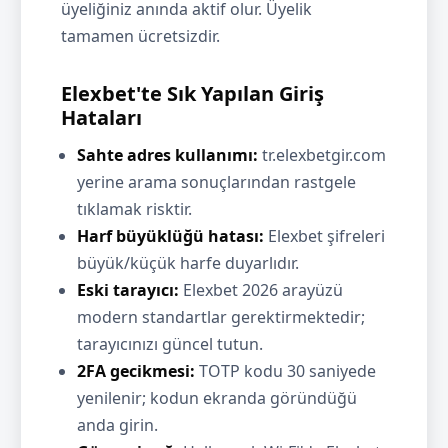
üyeliğiniz anında aktif olur. Üyelik
tamamen ücretsizdir.
Elexbet'te Sık Yapılan Giriş
Hataları
Sahte adres kullanımı:
tr.elexbetgir.com
yerine arama sonuçlarından rastgele
tıklamak risktir.
Harf büyüklüğü hatası:
Elexbet şifreleri
büyük/küçük harfe duyarlıdır.
Eski tarayıcı:
Elexbet 2026 arayüzü
modern standartlar gerektirmektedir;
tarayıcınızı güncel tutun.
2FA gecikmesi:
TOTP kodu 30 saniyede
yenilenir; kodun ekranda göründüğü
anda girin.