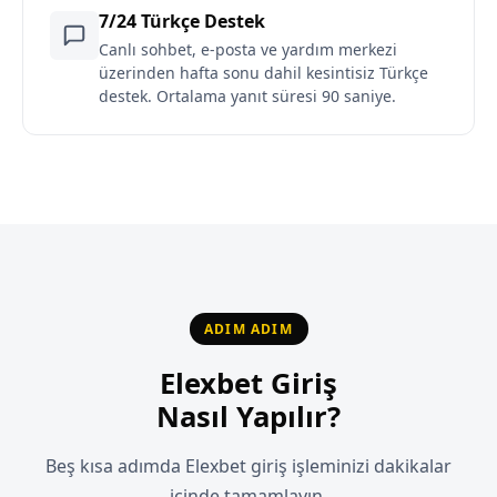
7/24 Türkçe Destek
Canlı sohbet, e-posta ve yardım merkezi
üzerinden hafta sonu dahil kesintisiz Türkçe
destek. Ortalama yanıt süresi 90 saniye.
ADIM ADIM
Elexbet Giriş
Nasıl Yapılır?
Beş kısa adımda Elexbet giriş işleminizi dakikalar
içinde tamamlayın.