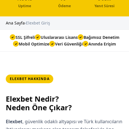
Uptime
Ödeme
Yanıt Süresi
Ana Sayfa
›
Elexbet Giriş
SSL Şifreli
Uluslararası Lisans
Bağımsız Denetim
✓
✓
✓
Mobil Optimize
Veri Güvenliği
Anında Erişim
✓
✓
✓
ELEXBET HAKKINDA
Elexbet Nedir?
Neden Öne Çıkar?
Elexbet
, güvenlik odaklı altyapısı ve Türk kullanıcıların