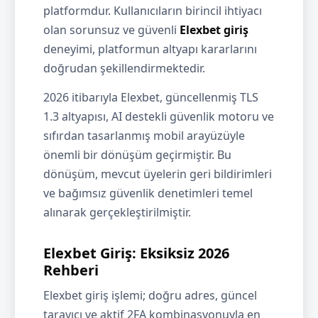
platformdur. Kullanıcıların birincil ihtiyacı
olan sorunsuz ve güvenli
Elexbet giriş
deneyimi, platformun altyapı kararlarını
doğrudan şekillendirmektedir.
2026 itibarıyla Elexbet, güncellenmiş TLS
1.3 altyapısı, AI destekli güvenlik motoru ve
sıfırdan tasarlanmış mobil arayüzüyle
önemli bir dönüşüm geçirmiştir. Bu
dönüşüm, mevcut üyelerin geri bildirimleri
ve bağımsız güvenlik denetimleri temel
alınarak gerçekleştirilmiştir.
Elexbet Giriş: Eksiksiz 2026
Rehberi
Elexbet giriş işlemi; doğru adres, güncel
tarayıcı ve aktif 2FA kombinasyonuyla en