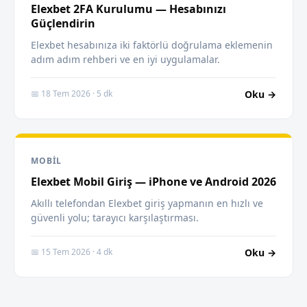
Elexbet 2FA Kurulumu — Hesabınızı
Güçlendirin
Elexbet hesabınıza iki faktörlü doğrulama eklemenin
adım adım rehberi ve en iyi uygulamalar.
Oku →
📅 18 Tem 2026 · 5 dk
MOBIL
Elexbet Mobil Giriş — iPhone ve Android 2026
Akıllı telefondan Elexbet giriş yapmanın en hızlı ve
güvenli yolu; tarayıcı karşılaştırması.
Oku →
📅 15 Tem 2026 · 4 dk