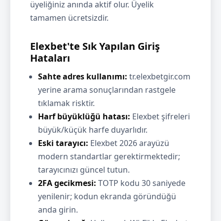
üyeliğiniz anında aktif olur. Üyelik
tamamen ücretsizdir.
Elexbet'te Sık Yapılan Giriş
Hataları
Sahte adres kullanımı:
tr.elexbetgir.com
yerine arama sonuçlarından rastgele
tıklamak risktir.
Harf büyüklüğü hatası:
Elexbet şifreleri
büyük/küçük harfe duyarlıdır.
Eski tarayıcı:
Elexbet 2026 arayüzü
modern standartlar gerektirmektedir;
tarayıcınızı güncel tutun.
2FA gecikmesi:
TOTP kodu 30 saniyede
yenilenir; kodun ekranda göründüğü
anda girin.