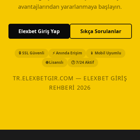
avantajlarından yararlanmaya başlayın.
Elexbet Giriş Yap
Sıkça Sorulanlar
🔒 SSL Güvenli
⚡ Anında Erişim
📱 Mobil Uyumlu
🌐 Lisanslı
🕐 7/24 Aktif
TR.ELEXBETGIR.COM — ELEXBET GİRİŞ
REHBERİ 2026