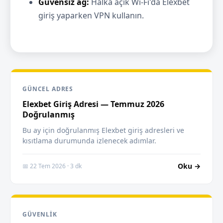
Güvensiz ağ:
Halka açık Wi-Fi'da Elexbet
giriş yaparken VPN kullanın.
GÜNCEL ADRES
Elexbet Giriş Adresi — Temmuz 2026
Doğrulanmış
Bu ay için doğrulanmış Elexbet giriş adresleri ve
kısıtlama durumunda izlenecek adımlar.
Oku →
📅 22 Tem 2026 · 3 dk
GÜVENLIK