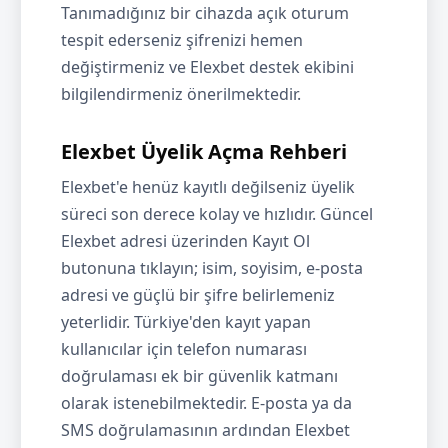
Tanımadığınız bir cihazda açık oturum
tespit ederseniz şifrenizi hemen
değiştirmeniz ve Elexbet destek ekibini
bilgilendirmeniz önerilmektedir.
Elexbet Üyelik Açma Rehberi
Elexbet'e henüz kayıtlı değilseniz üyelik
süreci son derece kolay ve hızlıdır. Güncel
Elexbet adresi üzerinden Kayıt Ol
butonuna tıklayın; isim, soyisim, e-posta
adresi ve güçlü bir şifre belirlemeniz
yeterlidir. Türkiye'den kayıt yapan
kullanıcılar için telefon numarası
doğrulaması ek bir güvenlik katmanı
olarak istenebilmektedir. E-posta ya da
SMS doğrulamasının ardından Elexbet