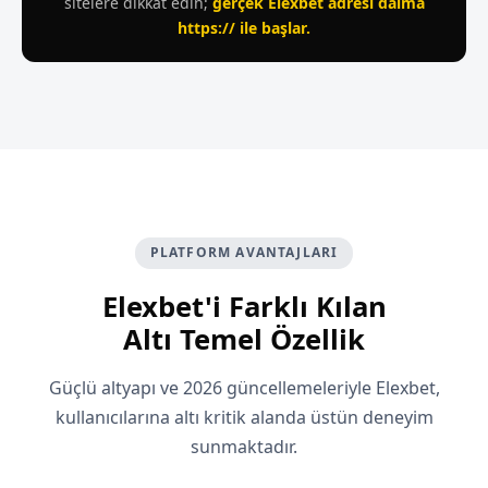
sitelere dikkat edin;
gerçek Elexbet adresi daima
https:// ile başlar.
PLATFORM AVANTAJLARI
Elexbet'i Farklı Kılan
Altı Temel Özellik
Güçlü altyapı ve 2026 güncellemeleriyle Elexbet,
kullanıcılarına altı kritik alanda üstün deneyim
sunmaktadır.