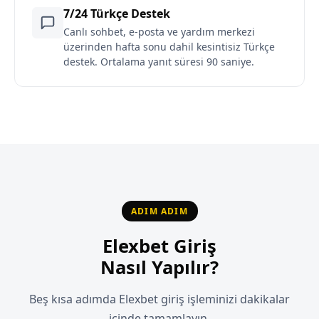
7/24 Türkçe Destek
Canlı sohbet, e-posta ve yardım merkezi
üzerinden hafta sonu dahil kesintisiz Türkçe
destek. Ortalama yanıt süresi 90 saniye.
ADIM ADIM
Elexbet Giriş
Nasıl Yapılır?
Beş kısa adımda Elexbet giriş işleminizi dakikalar
içinde tamamlayın.