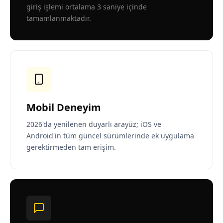
giriş işlemi ortalama 3 saniye içinde
tamamlanmaktadır.
Mobil Deneyim
2026'da yenilenen duyarlı arayüz; iOS ve
Android'in tüm güncel sürümlerinde ek uygulama
gerektirmeden tam erişim.